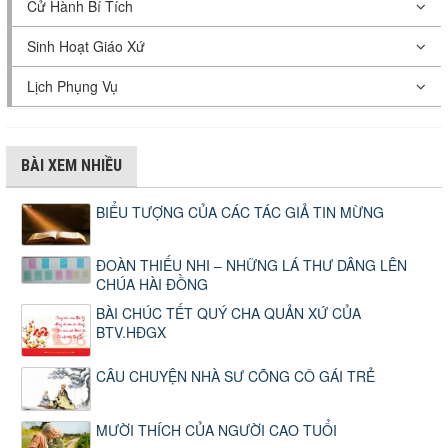
Cử Hành Bí Tích
Sinh Hoạt Giáo Xứ
Lịch Phụng Vụ
BÀI XEM NHIỀU
BIỂU TƯỢNG CỦA CÁC TÁC GIẢ TIN MỪNG
ĐOÀN THIẾU NHI – NHỮNG LÁ THƯ DÂNG LÊN
CHÚA HÀI ĐỒNG
BÀI CHÚC TẾT QUÝ CHA QUẢN XỨ CỦA
BTV.HĐGX
CÂU CHUYỆN NHÀ SƯ CÕNG CÔ GÁI TRẺ
MƯỜI THÍCH CỦA NGƯỜI CAO TUỔI