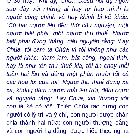
lễ 30 này: “
Khi ấy, Chúa Giêsu nói dụ ngôn
sau đây với những ai hay tự hào mình là
người công chính và hay khinh bỉ kẻ khác:
“Có hai người lên đền thờ cầu nguyện, một
người biệt phái, một người thu thuế. Người
biệt phái đứng thẳng, cầu nguyện rằng: ‘Lạy
Chúa, tôi cảm tạ Chúa vì tôi không như các
người khác: tham lam, bất công, ngoại tình,
hay là như tên thu thuế kia; tôi ăn chay mỗi
tuần hai lần và dâng một phần mười tất cả
các hoa lợi của tôi’. Người thu thuế đứng xa
xa, không dám ngước mắt lên trời, đấm ngực
và nguyện rằng: ‘Lạy Chúa, xin thương xót
con là kẻ có tội
’. Thiên Chúa tạo dựng con
người có lý trí và ý chí, con người được phân
chia thành hai nửa: con người thượng đẳng
và con người hạ đẳng, được hiểu theo nghĩa