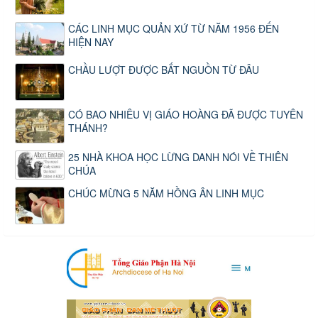
CÁC LINH MỤC QUẢN XỨ TỪ NĂM 1956 ĐẾN
HIỆN NAY
CHẦU LƯỢT ĐƯỢC BẮT NGUỒN TỪ ĐÂU
CÓ BAO NHIÊU VỊ GIÁO HOÀNG ĐÃ ĐƯỢC TUYÊN
THÁNH?
25 NHÀ KHOA HỌC LỪNG DANH NÓI VỀ THIÊN
CHÚA
CHÚC MỪNG 5 NĂM HỒNG ÂN LINH MỤC