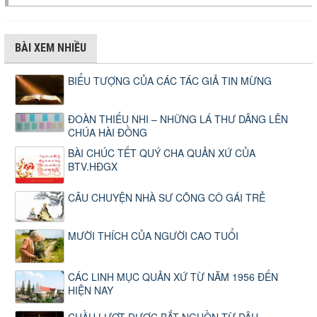
BÀI XEM NHIỀU
BIỂU TƯỢNG CỦA CÁC TÁC GIẢ TIN MỪNG
ĐOÀN THIẾU NHI – NHỮNG LÁ THƯ DÂNG LÊN
CHÚA HÀI ĐỒNG
BÀI CHÚC TẾT QUÝ CHA QUẢN XỨ CỦA
BTV.HĐGX
CÂU CHUYỆN NHÀ SƯ CÕNG CÔ GÁI TRẺ
MƯỜI THÍCH CỦA NGƯỜI CAO TUỔI
CÁC LINH MỤC QUẢN XỨ TỪ NĂM 1956 ĐẾN
HIỆN NAY