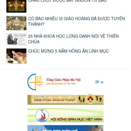
CHẦU LƯỢT ĐƯỢC BẮT NGUỒN TỪ ĐÂU
CÓ BAO NHIÊU VỊ GIÁO HOÀNG ĐÃ ĐƯỢC TUYÊN
THÁNH?
25 NHÀ KHOA HỌC LỪNG DANH NÓI VỀ THIÊN
CHÚA
CHÚC MỪNG 5 NĂM HỒNG ÂN LINH MỤC