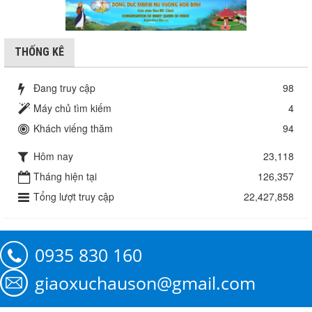
THỐNG KÊ
Đang truy cập
98
Máy chủ tìm kiếm
4
Khách viếng thăm
94
Hôm nay
23,118
Tháng hiện tại
126,357
Tổng lượt truy cập
22,427,858
0935 830 160
giaoxuchauson@gmail.com