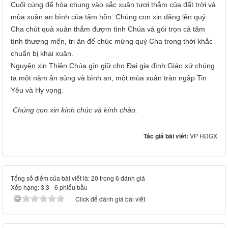
Cuối cùng để hòa chung vào sắc xuân tươi thắm của đất trời và
mùa xuân an bình của tâm hồn. Chúng con xin dâng lên quý
Cha chút quà xuân thắm đượm tình Chúa và gói trọn cả tâm
tình thương mến, tri ân để chúc mừng quý Cha trong thời khắc
chuẩn bị khai xuân.
Nguyện xin Thiên Chúa gìn giữ cho Đại gia đình Giáo xứ chúng
ta một năm ân sủng và bình an, một mùa xuân tràn ngập Tin
Yêu và Hy vọng.
Chúng con xin kính chúc và kính chào.
Tác giả bài viết:
VP HĐGX
Tổng số điểm của bài viết là: 20 trong 6 đánh giá
Xếp hạng:
3.3
-
6
phiếu bầu
Click để đánh giá bài viết