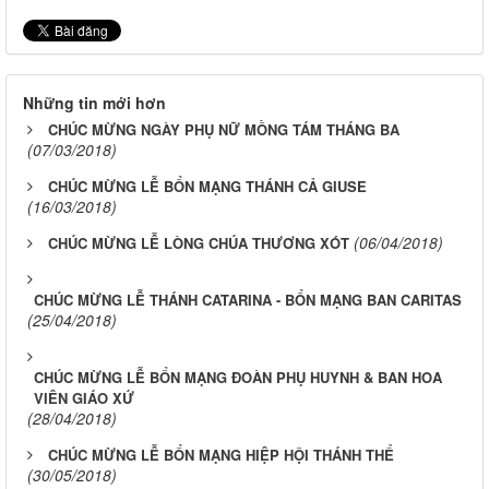
Những tin mới hơn
CHÚC MỪNG NGÀY PHỤ NỮ MỒNG TÁM THÁNG BA
(07/03/2018)
CHÚC MỪNG LỄ BỔN MẠNG THÁNH CẢ GIUSE
(16/03/2018)
(06/04/2018)
CHÚC MỪNG LỄ LÒNG CHÚA THƯƠNG XÓT
CHÚC MỪNG LỄ THÁNH CATARINA - BỔN MẠNG BAN CARITAS
(25/04/2018)
CHÚC MỪNG LỄ BỔN MẠNG ĐOÀN PHỤ HUYNH & BAN HOA
VIÊN GIÁO XỨ
(28/04/2018)
CHÚC MỪNG LỄ BỔN MẠNG HIỆP HỘI THÁNH THỂ
(30/05/2018)