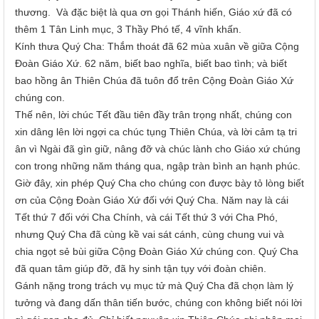
thương
. Và đặc biệt là qua ơn gọi Thánh hiến,
Giáo xứ
đã có
thêm 1 Tân
Linh mục
, 3 Thầy Phó tế, 4 vĩnh khấn.
Kính thưa Quý Cha: Thắm thoát đã 62 mùa xuân về giữa Cộng
Đoàn Giáo Xứ. 62 năm, biết bao nghĩa, biết bao tình; và biết
bao hồng ân Thiên Chúa đã tuôn đổ trên Cộng Đoàn Giáo Xứ
chúng con.
Thế nên, lời chúc Tết đầu tiên đầy trân trọng nhất, chúng con
xin dâng lên lời ngợi ca chúc tụng Thiên Chúa, và lời cảm tạ tri
ân vì Ngài đã gìn giữ, nâng đỡ và chúc lành cho Giáo xứ chúng
con trong những năm tháng qua, ngập tràn bình an hạnh phúc.
Giờ đây, xin phép Quý Cha cho chúng con được bày tỏ lòng biết
ơn của Cộng Đoàn Giáo Xứ đối với Quý Cha. Năm nay là cái
Tết thứ 7 đối với Cha Chính, và cái Tết thứ 3 với Cha Phó,
nhưng Quý Cha đã cùng kề vai sát cánh, cùng chung vui và
chia ngọt sẻ bùi giữa Cộng Đoàn Giáo Xứ chúng con. Quý Cha
đã quan tâm giúp đỡ, đã hy sinh tận tụy với đoàn chiên.
Gánh nặng trong trách vụ mục tử mà Quý Cha đã chọn làm lý
tưởng và đang dấn thân tiến bước, chúng con không biết nói lời