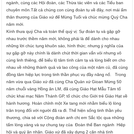
ngành, cùng các Hội đoàn, các Thừa tác viên và các Tiểu ban
chuyên môn.Tất cả chúng con cùng đoàn tụ về đây, nơi mái ấm
thân thương của Giáo xứ để Mừng Tuổi và chúc mừng Quý Cha
năm mới.
Kính thưa quý Cha và toàn thể quý vị: Sự đoàn tụ và gặp gỡ
nhau trước thềm năm mới, không phải là để dành cho nhau
những lời chúc tụng khuôn sáo, hình thức; nhưng ý nghĩa của
sự gặp gỡ này chính là dành chút thời gian vắn vỏi nhưng vô
cùng linh thiêng, để biểu lộ tâm tình cảm tạ và lòng biết ơn cho
nhau về những thành quả và lao công của một năm củ, đã cùng
đồng tâm hiệp lực trong tinh thần phục vụ đầy năng nổ. Trong
năm vừa qua
Giáo xứ
đã cùng Cha
Quản xứ
Gioan Mừng 50
năm chuỗi vàng Hồng ân LM, đã cùng
Giáo
Hạt Mẫu Tâm tổ
chức khai mạc Năm Thánh GP, tổ chức cho Giới trẻ
Giáo
Hạt về
hành hương. Hoàn chỉnh một Xe tang mới nhằm biểu lộ lòng
trân trọng đối với người đã ra đi. Thể hiện sống tinh thần yêu
thương, chia sẻ với
Cộng đoàn anh chị em
Sắc tộc qua những
tấm lòng vàng và sự chung tay của Đoàn thể Ban ngành Hiệp
hội và quý ân nhân.
Giáo xứ
đã xây dựng 2 căn nhà tình