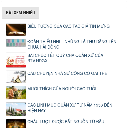
BÀI XEM NHIỀU
BIỂU TƯỢNG CỦA CÁC TÁC GIẢ TIN MỪNG
ĐOÀN THIẾU NHI – NHỮNG LÁ THƯ DÂNG LÊN
CHÚA HÀI ĐỒNG
BÀI CHÚC TẾT QUÝ CHA QUẢN XỨ CỦA
BTV.HĐGX
CÂU CHUYỆN NHÀ SƯ CÕNG CÔ GÁI TRẺ
MƯỜI THÍCH CỦA NGƯỜI CAO TUỔI
CÁC LINH MỤC QUẢN XỨ TỪ NĂM 1956 ĐẾN
HIỆN NAY
CHẦU LƯỢT ĐƯỢC BẮT NGUỒN TỪ ĐÂU