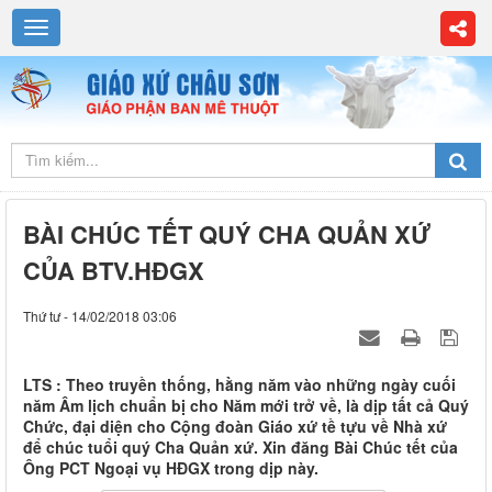
BÀI CHÚC TẾT QUÝ CHA QUẢN XỨ
CỦA BTV.HĐGX
Thứ tư - 14/02/2018 03:06
LTS : Theo truyền thống, hằng năm vào những ngày cuối
năm Âm lịch chuẩn bị cho Năm mới trở về, là dịp tất cả Quý
Chức, đại diện cho Cộng đoàn Giáo xứ tề tựu về Nhà xứ
để chúc tuổi quý Cha Quản xứ. Xin đăng Bài Chúc tết của
Ông PCT Ngoại vụ HĐGX trong dịp này.