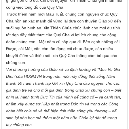
gì gói gọn cho đủ. Chỉ biết nguyện xin Thiên Chúa ghi nhận mọi
công việc tông đồ của Quý Cha.
Trước thềm năm mới Mậu Tuất, chúng con nguyện chúc Quý
Cha hồn an xác mạnh để vững lái đưa con thuyền
Giáo xứ
đến
suối nguồn bình an. Xin Thiên Chúa chúc lành cho mọi dự tính
tốt đẹp đầy thiết thực của Quý C
ha
vì lợi ích chung cho cộng
đoàn chúng con.
Một năm
cũ
sắp qua đi. Bên cạnh những cái
Được, cái Mất, vẫn còn tồn đọng cái chưa được, còn nhiều
khuyết điểm và thiếu sót, xin Quý Cha thông cảm bỏ qua cho
chúng con.
Với phương hướng của
Giáo xứ và định hướng về “Mục Vụ Gia
Đình”của HĐGMVN trong năm mới này đồng thời sống Năm
thánh 50 năm Thành lập GP, xin Quý Cha cầu nguyện cho các
gia đình trẻ và cho mỗi gia đình trong Giáo xứ chúng con – biết
nhìn lại hành trình Đức Tin của mình để củng cố – và canh tân,
nhằm xây dựng sự Hiệp nhất trong Đức tin và trong các Cộng
đoàn
biết chia sẻ và thể hiện tinh thần sống yêu thương.– để
sinh lợi nén bạc mà thêm một năm nữa Chúa lại đặt để trong
tay chúng con.