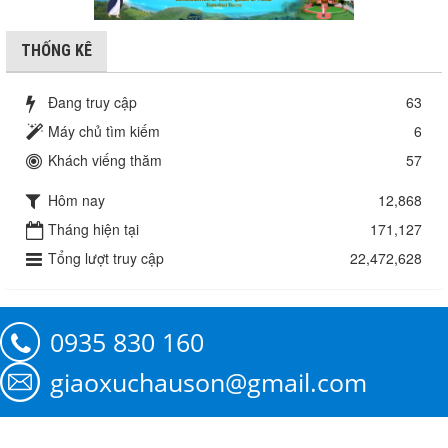
THỐNG KÊ
Đang truy cập
63
Máy chủ tìm kiếm
6
Khách viếng thăm
57
Hôm nay
12,868
Tháng hiện tại
171,127
Tổng lượt truy cập
22,472,628
0935 830 160
giaoxuchauson@gmail.com