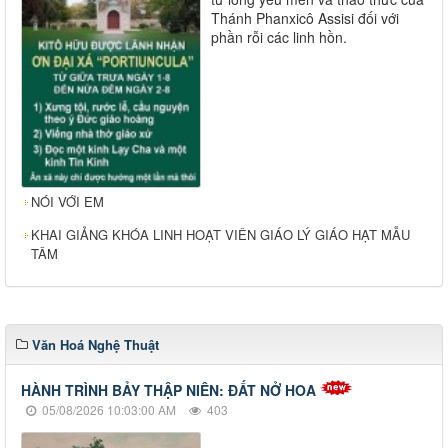
Thánh Phanxicô Assisi đối với
phần rỗi các linh hồn.
NÓI VỚI EM
KHAI GIẢNG KHÓA LINH HOẠT VIÊN GIÁO LÝ GIÁO HẠT MẪU
TÂM
Văn Hoá Nghệ Thuật
HÀNH TRÌNH BẢY THẬP NIÊN: ĐẤT NỞ HOA
05/08/2026 10:03:00 AM
403