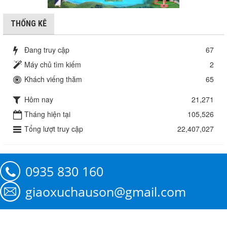
THỐNG KÊ
Đang truy cập
67
Máy chủ tìm kiếm
2
Khách viếng thăm
65
Hôm nay
21,271
Tháng hiện tại
105,526
Tổng lượt truy cập
22,407,027
0935 830 160
giaoxuchauson@gmail.com