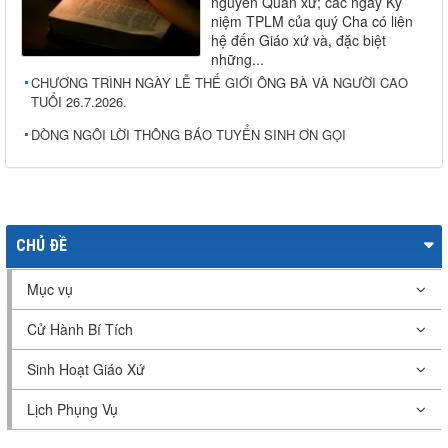
nguyên Quản xứ; các ngày Kỷ
niệm TPLM của quý Cha có liên
hệ đến Giáo xứ và, đặc biệt
những...
CHƯƠNG TRÌNH NGÀY LỄ THẾ GIỚI ÔNG BÀ VÀ NGƯỜI CAO
TUỔI 26.7.2026.
DÒNG NGÔI LỜI THÔNG BÁO TUYỂN SINH ƠN GỌI
CHỦ ĐỀ
Mục vụ
Cử Hành Bí Tích
Sinh Hoạt Giáo Xứ
Lịch Phụng Vụ