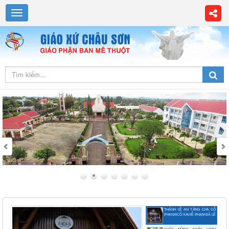
HÀNH TRÌNH BẢY THẬP NIÊN:
ĐẤT NỞ HOA
THÁNH LỄ AN TÁNG CHA CỐ
PHANXICÔ XAVIÊ PHẠM BÁ LỄ