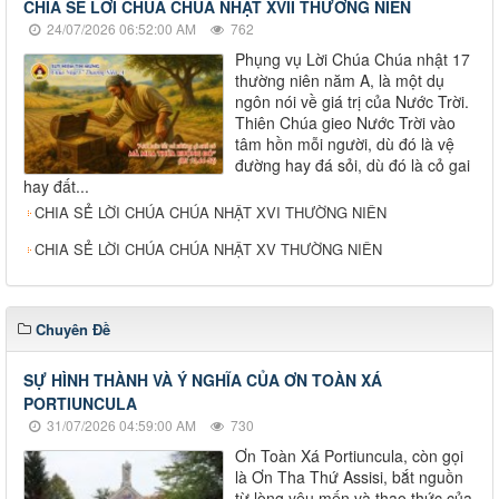
CHIA SẺ LỜI CHÚA CHÚA NHẬT XVII THƯỜNG NIÊN
24/07/2026 06:52:00 AM
762
Phụng vụ Lời Chúa Chúa nhật 17
thường niên năm A, là một dụ
ngôn nói về giá trị của Nước Trời.
Thiên Chúa gieo Nước Trời vào
tâm hồn mỗi người, dù đó là vệ
đường hay đá sỏi, dù đó là cỏ gai
hay đất...
CHIA SẺ LỜI CHÚA CHÚA NHẬT XVI THƯỜNG NIÊN
CHIA SẺ LỜI CHÚA CHÚA NHẬT XV THƯỜNG NIÊN
Chuyên Đề
SỰ HÌNH THÀNH VÀ Ý NGHĨA CỦA ƠN TOÀN XÁ
PORTIUNCULA
31/07/2026 04:59:00 AM
730
Ơn Toàn Xá Portiuncula, còn gọi
là Ơn Tha Thứ Assisi, bắt nguồn
từ lòng yêu mến và thao thức của