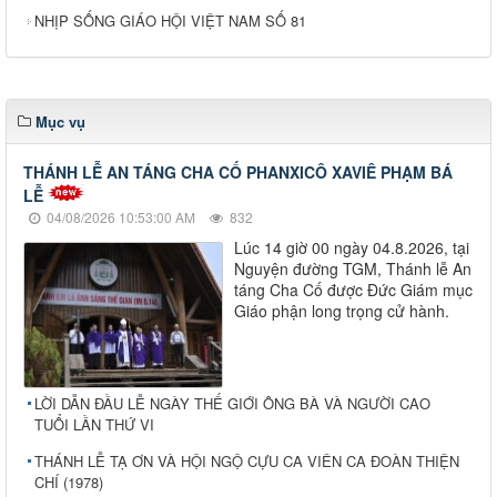
NHỊP SỐNG GIÁO HỘI VIỆT NAM SỐ 81
Mục vụ
THÁNH LỄ AN TÁNG CHA CỐ PHANXICÔ XAVIÊ PHẠM BÁ
LỄ
04/08/2026 10:53:00 AM
832
Lúc 14 giờ 00 ngày 04.8.2026, tại
Nguyện đường TGM, Thánh lễ An
táng Cha Cố được Đức Giám mục
Giáo phận long trọng cử hành.
LỜI DẪN ĐẦU LỄ NGÀY THẾ GIỚI ÔNG BÀ VÀ NGƯỜI CAO
TUỔI LẦN THỨ VI
THÁNH LỄ TẠ ƠN VÀ HỘI NGỘ CỰU CA VIÊN CA ĐOÀN THIỆN
CHÍ (1978)