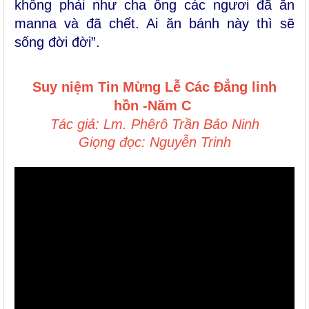
không phải như cha ông các ngươi đã ăn
manna và đã chết. Ai ăn bánh này thì sẽ
sống đời đời”.
Suy niệm Tin Mừng
Lễ Các Đẳng linh
hồn -Năm C
Tác giả: Lm. Phêrô Trần Bảo Ninh
Giọng đọc: Nguyễn Trinh