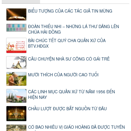
BIỂU TƯỢNG CỦA CÁC TÁC GIẢ TIN MỪNG
ĐOÀN THIẾU NHI – NHỮNG LÁ THƯ DÂNG LÊN
CHÚA HÀI ĐỒNG
BÀI CHÚC TẾT QUÝ CHA QUẢN XỨ CỦA
BTV.HĐGX
CÂU CHUYỆN NHÀ SƯ CÕNG CÔ GÁI TRẺ
MƯỜI THÍCH CỦA NGƯỜI CAO TUỔI
CÁC LINH MỤC QUẢN XỨ TỪ NĂM 1956 ĐẾN
HIỆN NAY
CHẦU LƯỢT ĐƯỢC BẮT NGUỒN TỪ ĐÂU
CÓ BAO NHIÊU VỊ GIÁO HOÀNG ĐÃ ĐƯỢC TUYÊN