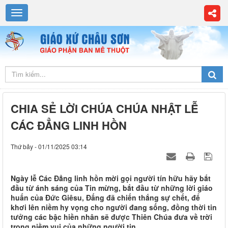
CHIA SẺ LỜI CHÚA CHÚA NHẬT LỄ
CÁC ĐẲNG LINH HỒN
Thứ bảy - 01/11/2025 03:14
Ngày lễ Các Đẳng linh hồn mời gọi người tín hữu hãy bắt
đầu từ ánh sáng của Tin mừng, bắt đầu từ những lời giáo
huấn của Đức Giêsu, Đấng đã chiến thắng sự chết, để
khơi lên niềm hy vọng cho người đang sống, đồng thời tin
tưởng các bậc hiền nhân sẽ được Thiên Chúa đưa về trời
trong niềm vui của những người tin.