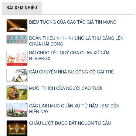
BÀI XEM NHIỀU
BIỂU TƯỢNG CỦA CÁC TÁC GIẢ TIN MỪNG
ĐOÀN THIẾU NHI – NHỮNG LÁ THƯ DÂNG LÊN
CHÚA HÀI ĐỒNG
BÀI CHÚC TẾT QUÝ CHA QUẢN XỨ CỦA
BTV.HĐGX
CÂU CHUYỆN NHÀ SƯ CÕNG CÔ GÁI TRẺ
MƯỜI THÍCH CỦA NGƯỜI CAO TUỔI
CÁC LINH MỤC QUẢN XỨ TỪ NĂM 1956 ĐẾN
HIỆN NAY
CHẦU LƯỢT ĐƯỢC BẮT NGUỒN TỪ ĐÂU