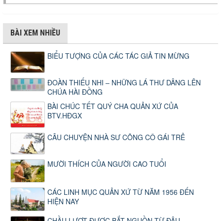
BÀI XEM NHIỀU
BIỂU TƯỢNG CỦA CÁC TÁC GIẢ TIN MỪNG
ĐOÀN THIẾU NHI – NHỮNG LÁ THƯ DÂNG LÊN
CHÚA HÀI ĐỒNG
BÀI CHÚC TẾT QUÝ CHA QUẢN XỨ CỦA
BTV.HĐGX
CÂU CHUYỆN NHÀ SƯ CÕNG CÔ GÁI TRẺ
MƯỜI THÍCH CỦA NGƯỜI CAO TUỔI
CÁC LINH MỤC QUẢN XỨ TỪ NĂM 1956 ĐẾN
HIỆN NAY
CHẦU LƯỢT ĐƯỢC BẮT NGUỒN TỪ ĐÂU