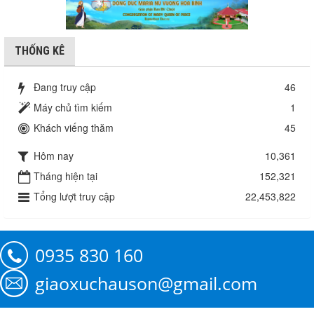
THỐNG KÊ
Đang truy cập
46
Máy chủ tìm kiếm
1
Khách viếng thăm
45
Hôm nay
10,361
Tháng hiện tại
152,321
Tổng lượt truy cập
22,453,822
0935 830 160
giaoxuchauson@gmail.com