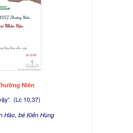
 Thường Niên
ậy”. (Lc 10,37)
ến Hào, bé Kiến Hùng