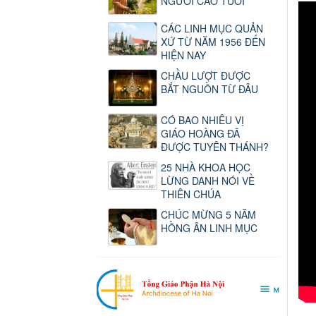
NGƯỜI CAO TUỔI
CÁC LINH MỤC QUẢN
XỨ TỪ NĂM 1956 ĐẾN
HIỆN NAY
CHẦU LƯỢT ĐƯỢC
BẮT NGUỒN TỪ ĐÂU
CÓ BAO NHIÊU VỊ
GIÁO HOÀNG ĐÃ
ĐƯỢC TUYÊN THÁNH?
25 NHÀ KHOA HỌC
LỪNG DANH NÓI VỀ
THIÊN CHÚA
CHÚC MỪNG 5 NĂM
HỒNG ÂN LINH MỤC