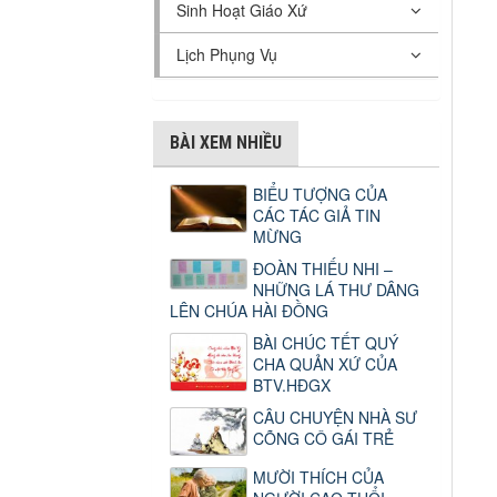
Sinh Hoạt Giáo Xứ
Lịch Phụng Vụ
BÀI XEM NHIỀU
BIỂU TƯỢNG CỦA
CÁC TÁC GIẢ TIN
MỪNG
ĐOÀN THIẾU NHI –
NHỮNG LÁ THƯ DÂNG
LÊN CHÚA HÀI ĐỒNG
BÀI CHÚC TẾT QUÝ
CHA QUẢN XỨ CỦA
BTV.HĐGX
CÂU CHUYỆN NHÀ SƯ
CÕNG CÔ GÁI TRẺ
MƯỜI THÍCH CỦA