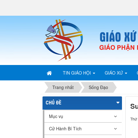
TIN GIÁO HỘI
GIÁO XỨ
Trang nhất
Sống Đạo
CHỦ ĐỀ
Su
Mục vụ
Thứ 
Cử Hành Bí Tích