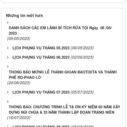
Những tin mới hơn
DANH SÁCH CÁC EM LÃNH BÍ TÍCH RỬA TỘI Ngày 06 /05/
2023
(05/05/2023)
(06/05/2023)
LỊCH PHỤNG VỤ THÁNG 05.2023
(02/06/2023)
LỊCH PHỤNG VỤ THÁNG 06.2023
THÔNG BÁO MỪNG LỄ THÁNH GIOAN BAOTIXITA VÀ THÁNH
PHÊ RÔ-PHAO LÔ
(20/06/2023)
(05/07/2023)
LỊCH PHỤNG VỤ THÁNG 07.2023
THÔNG BÁO: CHƯƠNG TRÌNH LỄ TẠ ƠN KỶ NIỆM 60 NĂM XÂY
DỰNG NÚI CHÚA & 33 NĂM THÀNH LẬP ĐOÀN TRÁNG NIÊN
(16/07/2023)
(05/08/2023)
LỊCH PHỤNG VỤ THÁNG 08.2023