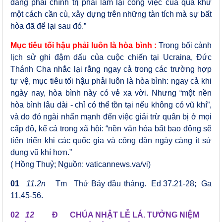
đảng phái chính trị phải làm lại công việc của quá khứ
một cách cần cù, xây dựng trên những tàn tích mà sự bất
hòa đã để lại sau đó.”
Mục tiêu tối hậu phải luôn là hòa bình :
Trong bối cảnh
lịch sử ghi đậm dấu của cuộc chiến tại Ucraina, Đức
Thánh Cha nhắc lại rằng ngay cả trong các trường hợp
tự vệ, mục tiêu tối hậu phải luôn là hòa bình: ngay cả khi
ngày nay, hòa bình này có vẻ xa vời. Nhưng “một nền
hòa bình lâu dài - chỉ có thể tồn tại nếu không có vũ khí”,
và do đó ngài nhấn mạnh đến việc giải trừ quân bị ở mọi
cấp độ, kể cả trong xã hội: “nền văn hóa bất bạo động sẽ
tiến triển khi các quốc gia và công dân ngày càng ít sử
dụng vũ khí hơn.”
( Hồng Thuỷ; Nguồn:
vaticannews.va/vi
)
01
11.2n
Tm Thứ Bảy
đầu tháng
.
Ed 37.21-28; Ga
11,45-56.
02
12
Đ CHÚA NHẬT LỄ LÁ. TƯỞNG NIỆM