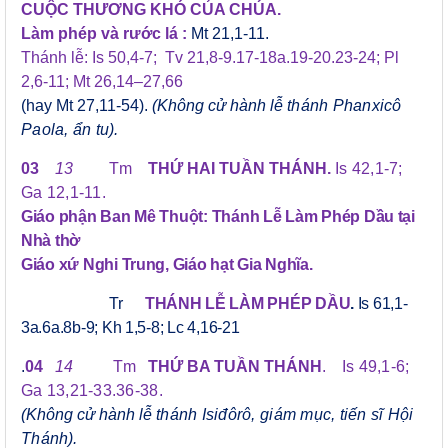
CUỘC THƯƠNG KHÓ CỦA CHÚA.
Làm phép và rước lá :
Mt 21,1-11.
Thánh lễ: Is 50,4-7; Tv 21,8-9.17-18a.19-20.23-24; Pl
2,6-11; Mt 26,14–27,66
(hay Mt 27,11-54).
(Không cử hành lễ
thánh Phanxicô
Paola, ẩn tu
).
03
13
Tm
THỨ HAI TUẦN THÁNH.
Is 42,1-7;
Ga 12,1-11.
Giáo phận Ban Mê Thuột: Thánh Lễ Làm Phép Dầu tại
Nhà thờ
Giáo xứ Nghi Trung, Giáo hạt Gia Nghĩa.
Tr
THÁNH LỄ LÀM PHÉP DẦU
.
Is 61,1-
3a.6a.8b-9; Kh 1,5-8; Lc 4,16-21
.
04
14
T
m
THỨ
BA
TUẦN THÁNH
.
Is 49,1-6;
Ga 13,21-33.36-38.
(Không cử hành lễ
thánh Isiđôrô, giám mục, tiến sĩ Hội
Thánh
).