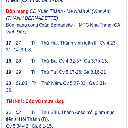
Nhiễm
(Gx. Phúc Bình - ĐM)
.
Bổn mạng
CĐ Xuân Thành - Mẹ Nhân Ái (Vinh An).
(THÁNH BERNADETTE)
Bổn mạng
cộng đoàn
Bernadette
-
MTG Nha Trang
(GX.
Vinh Đức).
17
27
Tr Thứ Hai. Thánh vịnh tuần II.
Cv 4,23-
31; Ga 3,1-8.
18
2
8
Tr
Thứ Ba.
Cv 4,32-37; Ga 3,7b-15
.
19
29
Tr
Thứ Tư.
Cv 5,17-26; Ga 3,16-21
20
01
.
03
Tr
Thứ Năm. Cv 5,27-33; Ga 3,31-
36.
Tiết khí
: Cốc vũ (mưa rào).
21
02
Tr
Thứ Sáu.
Thánh Anselmô, giám mục,
tiến sĩ Hội Thánh (Tr).
Cv 5,34-42; Ga 6,1-15.