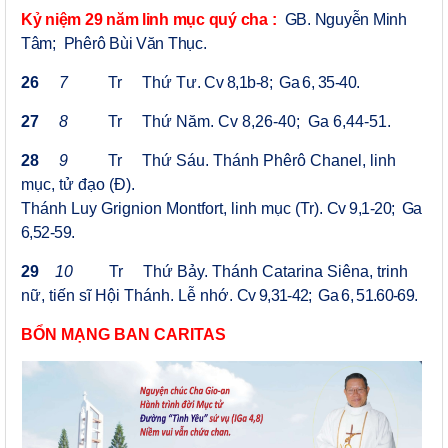
Kỷ niệm 2
9
năm linh mục quý cha
:
GB. Nguyễn Minh
Tâm;
Phêrô Bùi Văn Thục.
26
7
Tr
Thứ Tư.
Cv 8,1b-8; Ga 6, 35-40.
27
8
Tr
Thứ Năm. Cv 8,26-40; Ga 6,44-51
.
28
9
Tr
Thứ
Sáu
.
Thánh Phêrô Chanel, linh
mục, tử đạo (Đ).
Thánh Luy Grignion Montfort, linh mục (Tr).
Cv 9,1-20; Ga
6,52-59
.
29
10
Tr Thứ Bảy. Thánh Catarina Siêna, trinh
nữ, tiến sĩ Hội Thánh. Lễ nhớ.
Cv 9,31-42; Ga 6,
51.60
-
69
.
BỔN MẠNG BAN CARITAS