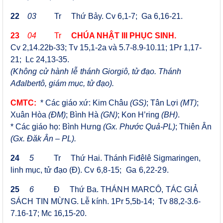
22
03
Tr
Thứ Bảy. Cv 6,1-7; Ga 6,16-21
.
23
04
Tr
CHÚA NHẬT III PHỤC SINH.
Cv 2,14.22
b
-
33
;
Tv 15,1-2a và 5.7-8.9-10.11; 1Pr 1,17-
21; Lc 24,13-35.
(Không cử hành lễ
thánh Giorgiô, tử đạo. Thánh
Ađalbertô, giám mục, tử đạo).
CMTC:
* Các giáo xứ: Kim Châu
(GS)
;
Tân Lợi
(MT)
;
Xuân Hòa
(ĐM)
;
Bình Hà
(GN)
;
Kon H’ring
(BH)
.
* Các giáo họ: Bình Hưng
(Gx. Phước Quả-PL)
; Thiên Ân
(Gx. Đăk Ân – PL).
24
5
Tr
Thứ Hai. Thánh Fiđêlê Sigmaringen,
linh mục, tử đạo (Đ).
Cv 6,8-15; Ga 6,22-29
.
25
6
Đ Thứ Ba.
THÁNH MARCÔ, TÁC GIẢ
SÁCH TIN MỪNG. Lễ kính.
1Pr 5,5b-14; Tv 88,2-3.6-
7.16-17;
Mc 16,15-20.