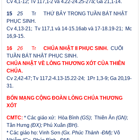
Cv 4,1-12; Tv 117,1-2 và 4.22-24.25-27a; Ga 21,1-14
.
15
25
Tr THỨ
BẢY TRONG TUẦN BÁT NHẬT
PHỤC SINH.
Cv 4,13-21;
Tv 117,1 và 14-15.16ab và 17-18.19-21; Mc
16,9-15.
16
26
Tr
CHÚA NHẬT II PHỤC SINH.
CUỐI
TUẦN BÁT NHẬT PHỤC SINH.
CHÚA NHẬT VỀ LÒNG THƯƠNG XÓT CỦA THIÊN
CHÚA.
Cv 2,42-47; Tv 117,2-4.13-15.22-24;
1Pr 1,3-9;
Ga 20,19-
31
.
BỔN MẠNG CỘNG ĐOÀN LÒNG CHÚA THƯƠNG
XÓT
CMTC:
* Các giáo xứ: Hòa Bình
(GS)
;
Thiên Ân
(GN)
;
Tân Hưng
(ĐX);
Phú Xuân
(BH)
.
* Các giáo họ: Vinh Sơn
(Gx. Phúc Thành -ĐM);
Vô