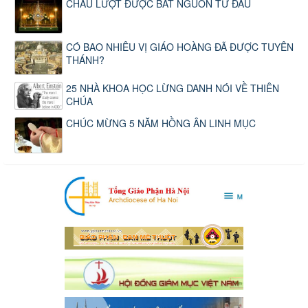
CHẦU LƯỢT ĐƯỢC BẮT NGUỒN TỪ ĐÂU
CÓ BAO NHIÊU VỊ GIÁO HOÀNG ĐÃ ĐƯỢC TUYÊN
THÁNH?
25 NHÀ KHOA HỌC LỪNG DANH NÓI VỀ THIÊN
CHÚA
CHÚC MỪNG 5 NĂM HỒNG ÂN LINH MỤC