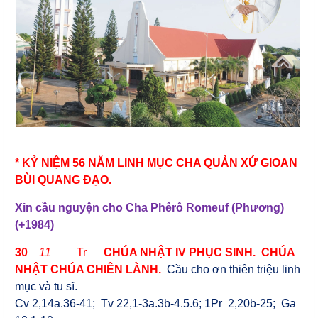
* KỶ NIỆM 56 NĂM LINH MỤC CHA QUẢN XỨ GIOAN
BÙI QUANG ĐẠO.
Xin cầu nguyện cho Cha Phêrô Romeuf (Phương)
(+1984)
30
11
Tr
CHÚA
NHẬT IV PHỤC SINH. CHÚA
NHẬT CHÚA CHIÊN LÀNH.
Cầu cho ơn thiên triệu linh
mục và tu sĩ.
Cv 2,14a.36-41; Tv 22,1-3a.3b-4.5.6; 1Pr 2,20b-25; Ga