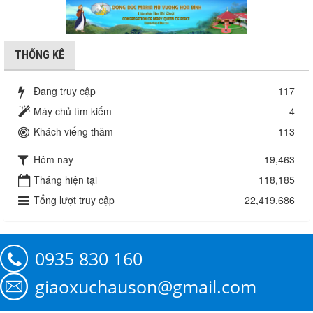
THỐNG KÊ
Đang truy cập
117
Máy chủ tìm kiếm
4
Khách viếng thăm
113
Hôm nay
19,463
Tháng hiện tại
118,185
Tổng lượt truy cập
22,419,686
0935 830 160
giaoxuchauson@gmail.com