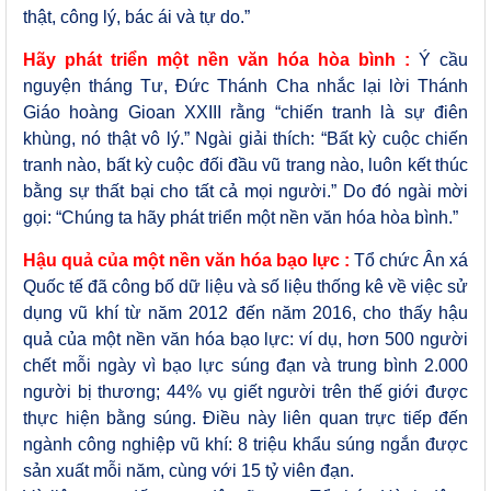
thật, công lý, bác ái và tự do.”
Hãy phát triển một nền văn hóa hòa bình :
Ý cầu
nguyện tháng Tư, Đức Thánh Cha nhắc lại lời Thánh
Giáo hoàng Gioan XXIII rằng “chiến tranh là sự điên
khùng, nó thật vô lý.” Ngài giải thích: “Bất kỳ cuộc chiến
tranh nào, bất kỳ cuộc đối đầu vũ trang nào, luôn kết thúc
bằng sự thất bại cho tất cả mọi người.” Do đó ngài mời
gọi: “Chúng ta hãy phát triển một nền văn hóa hòa bình.”
Hậu quả của một nền văn hóa bạo lực :
Tổ chức Ân xá
Quốc tế đã công bố dữ liệu và số liệu thống kê về việc sử
dụng vũ khí từ năm 2012 đến năm 2016, cho thấy hậu
quả của một nền văn hóa bạo lực: ví dụ, hơn 500 người
chết mỗi ngày vì bạo lực súng đạn và trung bình 2.000
người bị thương; 44% vụ giết người trên thế giới được
thực hiện bằng súng. Điều này liên quan trực tiếp đến
ngành công nghiệp vũ khí: 8 triệu khẩu súng ngắn được
sản xuất mỗi năm, cùng với 15 tỷ viên đạn.