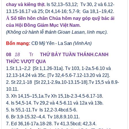
chay và kiêng thịt.
Is 52,13–53,12; Tv 30, 2 và 6.12-
13.15-16.17 và 25;
Dt 4,14-16; 5,7-9; Ga 18,1–19,42.
Ä
Số tiền hôn chân Chúa hôm nay góp quỹ bác ái
của Hội Đồng Giám Mục Việt Nam.
(Không cử hành lễ thánh
Gioan Lasan, linh mục
).
Bổn mạng:
CĐ Mỹ Yên - La San
(Vinh An)
08
18
T
r
THỨ
BẢY
TUẦN THÁNH
.
CANH
THỨC VƯỢT QUA
1.St 1,1–2,2
[
St 1,1.26-31a
]
. Tv 103, 1-2a.5-6.10 và
12.13-14.24 và 35c.
[
Tv 32,4-5.6-7.12-13.20 và 22
]
.
2. St 22,1-18
[
St 22,1-2.9a.10-13.15-18
]
.Tv 15,5 và 8.9-
10.11.
3. Xh 14,15–15,1a.Tv Xh 15,1b-2.3-4.5-6.17-18.
4. Is 54,5-14.
Tv 29,2 và 4.5-6.11 và 12a và 13b.
5. Is 55,1-11.Tv Is 12,2-3.4bcd.5-6.
6. Br 3,9-15.32–4,4.
Tv 18,8.9.10.11.
7. Ed 36,16-17a.18-28.
Tv 41,3.5bcd; 42,3.4.