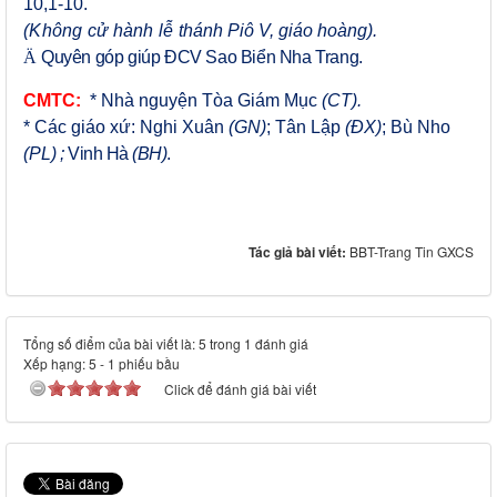
10,1-10.
(Không cử hành lễ
thánh
Piô V, giáo hoàng
).
Ä
Quyên góp giúp ĐCV Sao Biển Nha Trang.
CMTC:
* Nhà nguyện Tòa Giám Mục
(CT).
* Các giáo xứ: Nghi Xuân
(GN)
; Tân Lập
(ĐX)
; Bù Nho
(PL)
;
Vinh Hà
(BH)
.
Tác giả bài viết:
BBT-Trang Tin GXCS
Tổng số điểm của bài viết là: 5 trong 1 đánh giá
Xếp hạng:
5
-
1
phiếu bầu
Click để đánh giá bài viết