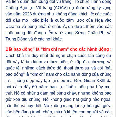
Và liên quan đến xung đột vũ trang, Tổ chức Hành động
Chống Bạo lực Vũ trang (AOAV) dự đoán rằng kỳ vọng
vào năm 2023 dường như không đáng khích lệ: các cuộc
đối đầu mới, đặc biệt là cuộc xâm lược của Nga vào
Ucraina và bùng phát ở châu Á, đã được thêm vào các
cuộc xung đột đang diễn ra ở vùng Sừng Châu Phi và
Trung Đông và ở các nơi khác.
Bất bạo động” là “kim chỉ nam" cho các hành động :
Cách khả thi duy nhất để ngăn chặn cuộc tấn công dữ
dội này là tìm kiếm và thực hiện, ở cấp địa phương và
quốc tế, những cách thức đối thoại thực sự và coi “bất
bạo động” là “kim chỉ nam cho các hành động của chúng
ta”. Thông điệp này lặp lại điều mà Đức Gioan XXIII đã
nói cách đây 60 năm: bạo lực “luôn luôn phá hủy mọi
thứ. Nó có những đam mê bùng cháy, nhưng không bao
giờ xoa dịu chúng. Nó không gieo hạt giống nào ngoài
hận thù và hủy diệt. Nó không mang lại sự hòa giải giữa
các bên đang tranh chấp, mà nó khiến con người và các