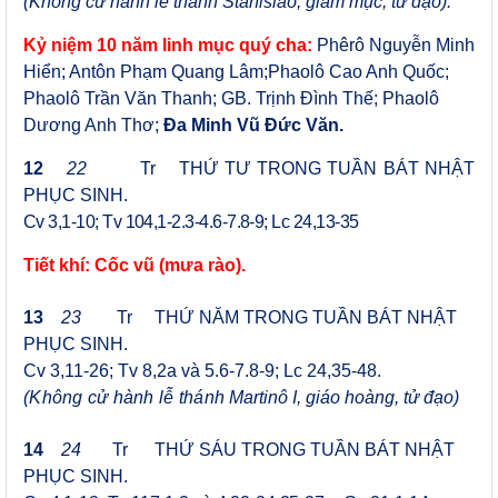
(Không cử hành lễ thánh Stanislaô, giám mục, tử đạo).
Kỷ niệm 10 năm linh mục quý cha:
Phêrô Nguyễn Minh
Hiển; Antôn Phạm Quang Lâm;
Phaolô Cao Anh Quốc;
Phaolô Trần Văn Thanh; GB. Trịnh Đình Thế;
Phaolô
Dương Anh Thơ;
Đa Minh Vũ Đức Văn.
12
22
Tr
THỨ TƯ TRONG TUẦN BÁT NHẬT
PHỤC SINH
.
Cv 3,1-10; Tv 104,1-2.3-4.6-7.8-9; Lc 24,13-35
Tiết khí: Cốc vũ (mưa rào).
13
23
Tr
THỨ NĂM TRONG TUẦN BÁT NHẬT
PHỤC SINH.
Cv 3,11-26; Tv 8,2a và 5.6-7.8-9;
Lc 24,35-48.
(Không cử hành lễ thánh
Martinô I, giáo hoàng, tử đạo)
14
24
Tr
THỨ SÁU TRONG TUẦN BÁT NHẬT
PHỤC SINH
.