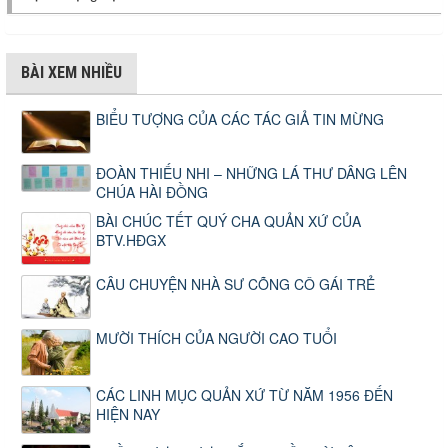
BÀI XEM NHIỀU
BIỂU TƯỢNG CỦA CÁC TÁC GIẢ TIN MỪNG
ĐOÀN THIẾU NHI – NHỮNG LÁ THƯ DÂNG LÊN
CHÚA HÀI ĐỒNG
BÀI CHÚC TẾT QUÝ CHA QUẢN XỨ CỦA
BTV.HĐGX
CÂU CHUYỆN NHÀ SƯ CÕNG CÔ GÁI TRẺ
MƯỜI THÍCH CỦA NGƯỜI CAO TUỔI
CÁC LINH MỤC QUẢN XỨ TỪ NĂM 1956 ĐẾN
HIỆN NAY