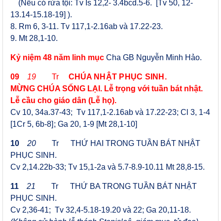
(Nếu có rửa tội: Tv Is 12,2- 3.4bcd.5-6.
[
Tv 50, 12-
13.14-15.18-19
]
).
8. Rm 6, 3-11. Tv 117,1-2.16ab và 17.22-23.
9. Mt 28,1-10.
Kỷ niệm 4
8
năm linh mục
Cha GB Nguyễn Minh Hảo.
09
19
Tr
CHÚA
NHẬT PHỤC SINH.
MỪNG CHÚA SỐNG LẠI. Lễ trọng với tuần bát nhật.
Lễ cầu cho giáo dân (Lễ họ).
Cv 10, 34a.37-43; Tv 117,1-2.16ab và 17.22-23;
Cl 3, 1-4
[
1Cr 5, 6b-8
]
; Ga 20, 1-9
[
Mt 28,1-10
]
10
20
Tr
THỨ HAI TRONG TUẦN BÁT NHẬT
PHỤC SINH.
Cv 2,14.22
b
-33; Tv 15,1-2a và 5.7-8.9-10.11 Mt 28,8-15
.
11
21
T
r THỨ
BA TRONG TUẦN BÁT NHẬT
PHỤC SINH.
Cv 2,36-41; Tv 32,4-5.18-19.20 và 22;
Ga 20,11-18.