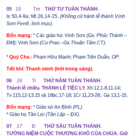
05
15
Tm
THỨ TƯ TUẦN THÁNH
.
Is 50,4-9a; Mt 26,14-25.
(Không cử hành lễ
thánh Vinh
Sơn Ferrê,
linh mục
).
Bổn mạng:
* Các giáo họ:
Vinh Sơn
(Gx. Phúc Thành –
ĐM);
Vinh Sơ
n (Cư Prao –Gx.Thuận Tâm CT).
*
Quý Cha
:
Phạm Hữu Mạnh; Phạm Tiến Duẫn
, OP
.
Tiết khí: Thanh minh (trời trong sáng).
06
16
Tr
THỨ
NĂM
TUẦN THÁNH
.
Thánh lễ chiều. THÁNH LỄ TIỆC LY.
Xh 12,1-8.11-14;
Tv 115,12-13.15 và 16bc.17-18;
1Cr 11,23-26; Ga 13,1-15.
Bổn mạng:
* Giáo xứ An Bình
(PL).
* Giáo họ Tân Lợi
(Tân Lập – ĐX).
07
17
Đ
THỨ
SÁU
TUẦN THÁNH
.
TƯỞNG NIỆM CUỘC THƯƠNG KHÓ CỦA CHÚA. Giữ