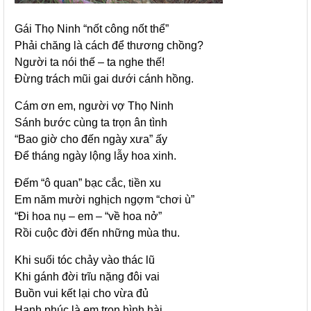
Gái Thọ Ninh “nốt công nốt thể”
Phải chăng là cách để thương chồng?
Người ta nói thế – ta nghe thế!
Đừng trách mũi gai dưới cánh hồng.
Cám ơn em, người vợ Thọ Ninh
Sánh bước cùng ta trọn ân tình
“Bao giờ cho đến ngày xưa” ấy
Để tháng ngày lộng lẫy hoa xinh.
Đếm “ô quan” bạc cắc, tiền xu
Em năm mười nghịch ngợm “chơi ù”
“Đi hoa nụ – em – “về hoa nở”
Rồi cuộc đời đến những mùa thu.
Khi suối tóc chảy vào thác lũ
Khi gánh đời trĩu nặng đôi vai
Buồn vui kết lại cho vừa đủ
Hạnh phúc là em trọn hình hài.