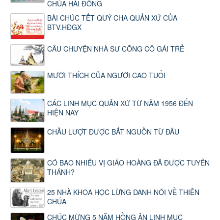
CHÚA HÀI ĐỒNG
BÀI CHÚC TẾT QUÝ CHA QUẢN XỨ CỦA
BTV.HĐGX
CÂU CHUYỆN NHÀ SƯ CÕNG CÔ GÁI TRẺ
MƯỜI THÍCH CỦA NGƯỜI CAO TUỔI
CÁC LINH MỤC QUẢN XỨ TỪ NĂM 1956 ĐẾN
HIỆN NAY
CHẦU LƯỢT ĐƯỢC BẮT NGUỒN TỪ ĐÂU
CÓ BAO NHIÊU VỊ GIÁO HOÀNG ĐÃ ĐƯỢC TUYÊN
THÁNH?
25 NHÀ KHOA HỌC LỪNG DANH NÓI VỀ THIÊN
CHÚA
CHÚC MỪNG 5 NĂM HỒNG ÂN LINH MỤC