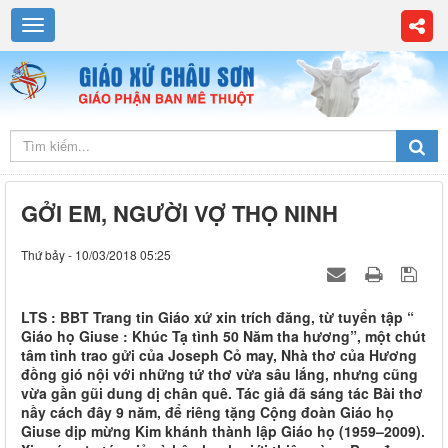
GỞI EM, NGƯỜI VỢ THỌ NINH
Thứ bảy - 10/03/2018 05:25
LTS : BBT Trang tin Giáo xứ xin trích đăng, từ tuyển tập “
Giáo họ Giuse : Khúc Tạ tình 50 Năm tha hương”, một chút
tâm tình trao gửi của Joseph Cỏ may, Nhà thơ của Hương
đồng gió nội với những tứ thơ vừa sâu lắng, nhưng cũng
vừa gần gũi dung dị chân quê. Tác giả đã sáng tác Bài thơ
nầy cách đây 9 năm, để riêng tặng Cộng đoàn Giáo họ
Giuse dịp mừng Kim khánh thành lập Giáo họ (1959–2009).