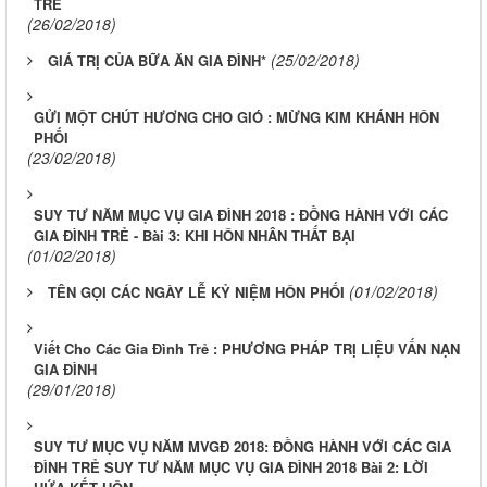
TRẺ
(26/02/2018)
(25/02/2018)
GIÁ TRỊ CỦA BỮA ĂN GIA ĐÌNH*
GỬI MỘT CHÚT HƯƠNG CHO GIÓ : MỪNG KIM KHÁNH HÔN
PHỐI
(23/02/2018)
SUY TƯ NĂM MỤC VỤ GIA ĐÌNH 2018 : ĐỒNG HÀNH VỚI CÁC
GIA ĐÌNH TRẺ - Bài 3: KHI HÔN NHÂN THẤT BẠI
(01/02/2018)
(01/02/2018)
TÊN GỌI CÁC NGÀY LỄ KỶ NIỆM HÔN PHỐI
Viết Cho Các Gia Đình Trẻ : PHƯƠNG PHÁP TRỊ LIỆU VẤN NẠN
GIA ĐÌNH
(29/01/2018)
SUY TƯ MỤC VỤ NĂM MVGĐ 2018: ĐỒNG HÀNH VỚI CÁC GIA
ĐÌNH TRẺ SUY TƯ NĂM MỤC VỤ GIA ĐÌNH 2018 Bài 2: LỜI