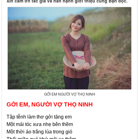
Xin cám ơn tác giả và hân hạnh giới thiệu cùng Bạn đọc.
GỞI EM NGƯỜI VỢ THỌ NINH
GỞI EM, NGƯỜI VỢ THỌ NINH
Tập tễnh làm thơ gởi tặng em
Một mái tóc xưa nhẹ bên thềm
Một thời áo trắng lùa trong gió