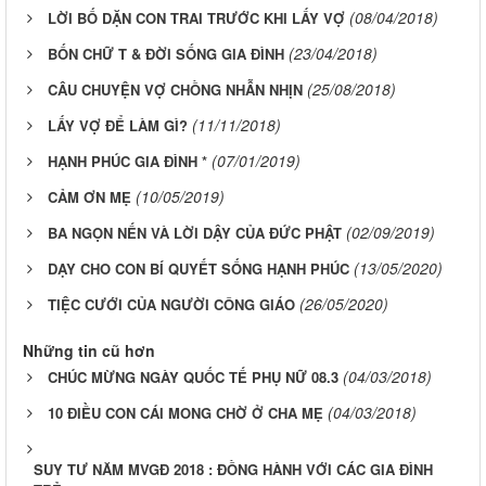
(08/04/2018)
LỜI BỐ DẶN CON TRAI TRƯỚC KHI LẤY VỢ
(23/04/2018)
BỐN CHỮ T & ĐỜI SỐNG GIA ĐÌNH
(25/08/2018)
CÂU CHUYỆN VỢ CHỒNG NHẪN NHỊN
(11/11/2018)
LẤY VỢ ĐỂ LÀM GÌ?
(07/01/2019)
HẠNH PHÚC GIA ĐÌNH *
(10/05/2019)
CẢM ƠN MẸ
(02/09/2019)
BA NGỌN NẾN VÀ LỜI DẬY CỦA ĐỨC PHẬT
(13/05/2020)
DẠY CHO CON BÍ QUYẾT SỐNG HẠNH PHÚC
(26/05/2020)
TIỆC CƯỚI CỦA NGƯỜI CÔNG GIÁO
Những tin cũ hơn
(04/03/2018)
CHÚC MỪNG NGÀY QUỐC TẾ PHỤ NỮ 08.3
(04/03/2018)
10 ĐIỀU CON CÁI MONG CHỜ Ở CHA MẸ
SUY TƯ NĂM MVGĐ 2018 : ĐỒNG HÀNH VỚI CÁC GIA ĐÌNH