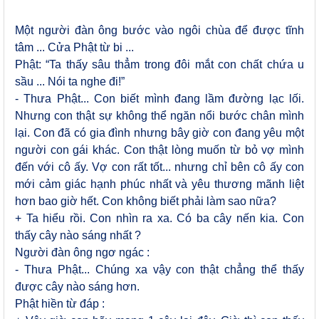
Một người đàn ông bước vào ngôi chùa để được tĩnh
tâm ... Cửa Phật từ bi ...
Phật: “Ta thấy sâu thẳm trong đôi mắt con chất chứa u
sầu ... Nói ta nghe đi!”
- Thưa Phật... Con biết mình đang lầm đường lạc lối.
Nhưng con thật sự không thể ngăn nổi bước chân mình
lại. Con đã có gia đình nhưng bây giờ con đang yêu một
người con gái khác. Con thật lòng muốn từ bỏ vợ mình
đến với cô ấy. Vợ con rất tốt... nhưng chỉ bên cô ấy con
mới cảm giác hạnh phúc nhất và yêu thương mãnh liệt
hơn bao giờ hết. Con không biết phải làm sao nữa?
+ Ta hiểu rồi. Con nhìn ra xa. Có ba cây nến kia. Con
thấy cây nào sáng nhất ?
Người đàn ông ngơ ngác :
- Thưa Phật... Chúng xa vậy con thật chẳng thể thấy
được cây nào sáng hơn.
Phật hiền từ đáp :