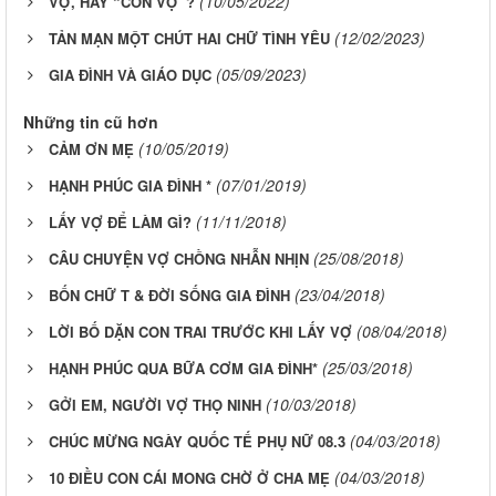
(10/05/2022)
VỢ, HAY “CON VỢ”?
(12/02/2023)
TẢN MẠN MỘT CHÚT HAI CHỮ TÌNH YÊU
(05/09/2023)
GIA ĐÌNH VÀ GIÁO DỤC
Những tin cũ hơn
(10/05/2019)
CẢM ƠN MẸ
(07/01/2019)
HẠNH PHÚC GIA ĐÌNH *
(11/11/2018)
LẤY VỢ ĐỂ LÀM GÌ?
(25/08/2018)
CÂU CHUYỆN VỢ CHỒNG NHẪN NHỊN
(23/04/2018)
BỐN CHỮ T & ĐỜI SỐNG GIA ĐÌNH
(08/04/2018)
LỜI BỐ DẶN CON TRAI TRƯỚC KHI LẤY VỢ
(25/03/2018)
HẠNH PHÚC QUA BỮA CƠM GIA ĐÌNH*
(10/03/2018)
GỞI EM, NGƯỜI VỢ THỌ NINH
(04/03/2018)
CHÚC MỪNG NGÀY QUỐC TẾ PHỤ NỮ 08.3
(04/03/2018)
10 ĐIỀU CON CÁI MONG CHỜ Ở CHA MẸ