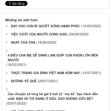
Những tin mới hơn
(13/05/2020)
DẠY CHO CON BÍ QUYẾT SỐNG HẠNH PHÚC
(26/05/2020)
TIỆC CƯỚI CỦA NGƯỜI CÔNG GIÁO
(19/06/2020)
NGÀY CỦA CHA
4 ĐIỀU CHA MẸ DỄ DÀNG LÀM GIÚP CON KHÔN LỚN NÊN
NGƯỜI
(19/03/2021)
(10/07/2021)
THỰC TRẠNG GIA ĐÌNH VIỆT NAM HÔM NAY
(29/07/2021)
ĐƯỜNG VỀ QUÊ
Câu chuyện xé lòng bé gái 8 tuổi bị “mẹ kế” bạo hành đến
chết: BẠN VÀ TÔI ĐANG Ở ĐÂU, SAO KHÔNG CỨU BÉ?
(03/01/2022)