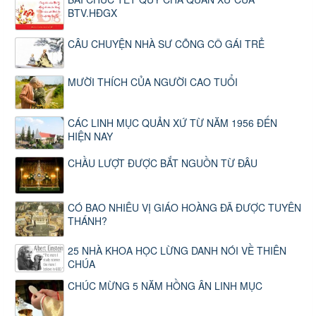
BTV.HĐGX
CÂU CHUYỆN NHÀ SƯ CÕNG CÔ GÁI TRẺ
MƯỜI THÍCH CỦA NGƯỜI CAO TUỔI
CÁC LINH MỤC QUẢN XỨ TỪ NĂM 1956 ĐẾN
HIỆN NAY
CHẦU LƯỢT ĐƯỢC BẮT NGUỒN TỪ ĐÂU
CÓ BAO NHIÊU VỊ GIÁO HOÀNG ĐÃ ĐƯỢC TUYÊN
THÁNH?
25 NHÀ KHOA HỌC LỪNG DANH NÓI VỀ THIÊN
CHÚA
CHÚC MỪNG 5 NĂM HỒNG ÂN LINH MỤC