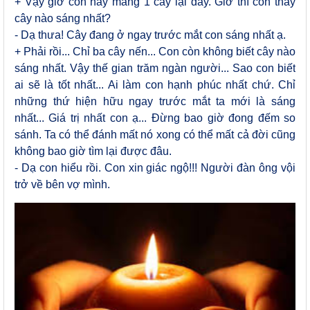
+ Vậy giờ con hãy mang 1 cây lại đây. Giờ thì con thấy
cây nào sáng nhất?
- Dạ thưa! Cây đang ở ngay trước mắt con sáng nhất ạ.
+ Phải rồi... Chỉ ba cây nến... Con còn không biết cây nào
sáng nhất. Vậy thế gian trăm ngàn người... Sao con biết
ai sẽ là tốt nhất... Ai làm con hạnh phúc nhất chứ. Chỉ
những thứ hiện hữu ngay trước mắt ta mới là sáng
nhất... Giá trị nhất con ạ... Đừng bao giờ đong đếm so
sánh. Ta có thể đánh mất nó xong có thể mất cả đời cũng
không bao giờ tìm lại được đâu.
- Dạ con hiểu rồi. Con xin giác ngộ!!! Người đàn ông vội
trở về bên vợ mình.