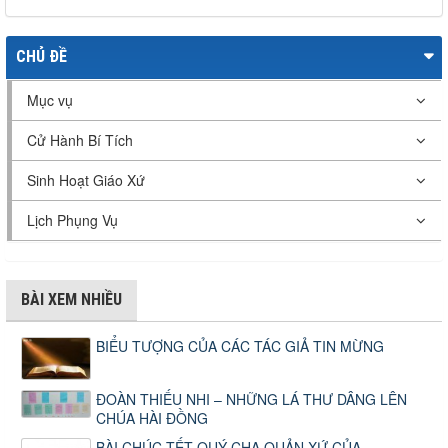
CHỦ ĐỀ
Mục vụ
Cử Hành Bí Tích
Sinh Hoạt Giáo Xứ
Lịch Phụng Vụ
BÀI XEM NHIỀU
BIỂU TƯỢNG CỦA CÁC TÁC GIẢ TIN MỪNG
ĐOÀN THIẾU NHI – NHỮNG LÁ THƯ DÂNG LÊN
CHÚA HÀI ĐỒNG
BÀI CHÚC TẾT QUÝ CHA QUẢN XỨ CỦA