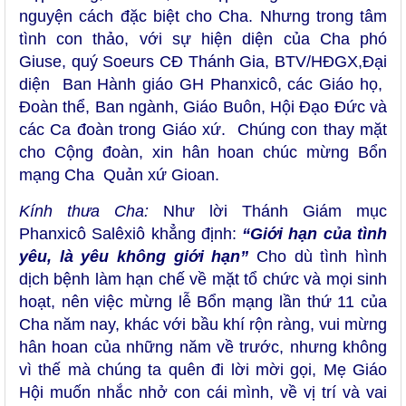
nguyện cách đặc biệt cho Cha. Nhưng trong tâm
tình con thảo, với sự hiện diện của Cha phó
Giuse, quý Soeurs CĐ Thánh Gia, BTV/HĐGX,Đại
diện Ban Hành giáo GH Phanxicô, các Giáo họ,
Đoàn thể, Ban ngành, Giáo Buôn, Hội Đạo Đức và
các Ca đoàn trong Giáo xứ. Chúng con thay mặt
cho Cộng đoàn, xin hân hoan chúc mừng Bổn
mạng Cha Quản xứ Gioan.
Kính thưa Cha:
Như lời Thánh Giám mục
Phanxicô Salêxiô khẳng định:
“Giới hạn của tình
yêu, là yêu không giới hạn”
Cho dù tình hình
dịch bệnh làm hạn chế về mặt tổ chức và mọi sinh
hoạt, nên việc mừng lễ Bổn mạng lần thứ 11 của
Cha năm nay, khác với bầu khí rộn ràng, vui mừng
hân hoan của những năm về trước, nhưng không
vì thế mà chúng ta quên đi lời mời gọi, Mẹ Giáo
Hội muốn nhắc nhở con cái mình, về vị trí và vai