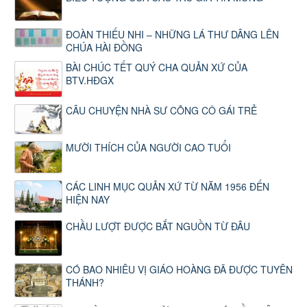
ĐOÀN THIẾU NHI – NHỮNG LÁ THƯ DÂNG LÊN
CHÚA HÀI ĐỒNG
BÀI CHÚC TẾT QUÝ CHA QUẢN XỨ CỦA
BTV.HĐGX
CÂU CHUYỆN NHÀ SƯ CÕNG CÔ GÁI TRẺ
MƯỜI THÍCH CỦA NGƯỜI CAO TUỔI
CÁC LINH MỤC QUẢN XỨ TỪ NĂM 1956 ĐẾN
HIỆN NAY
CHẦU LƯỢT ĐƯỢC BẮT NGUỒN TỪ ĐÂU
CÓ BAO NHIÊU VỊ GIÁO HOÀNG ĐÃ ĐƯỢC TUYÊN
THÁNH?