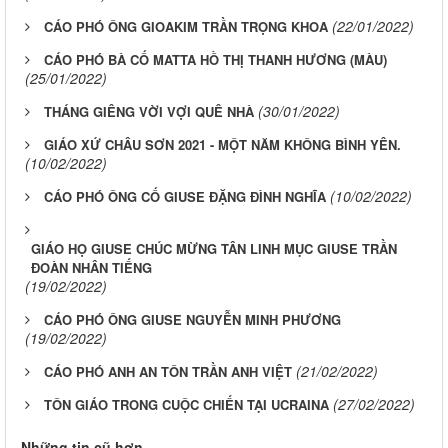
(22/01/2022)
CÁO PHÓ ÔNG GIOAKIM TRẦN TRỌNG KHOA
CÁO PHÓ BÀ CỐ MATTA HỒ THỊ THANH HƯƠNG (MÀU)
(25/01/2022)
(30/01/2022)
THÁNG GIÊNG VỜI VỢI QUÊ NHÀ
GIÁO XỨ CHÂU SƠN 2021 - MỘT NĂM KHÔNG BÌNH YÊN.
(10/02/2022)
(10/02/2022)
CÁO PHÓ ÔNG CỐ GIUSE ĐẶNG ĐÌNH NGHĨA
GIÁO HỌ GIUSE CHÚC MỪNG TÂN LINH MỤC GIUSE TRẦN
ĐOÀN NHÂN TIẾNG
(19/02/2022)
CÁO PHÓ ÔNG GIUSE NGUYỄN MINH PHƯƠNG
(19/02/2022)
(21/02/2022)
CÁO PHÓ ANH AN TÔN TRẦN ANH VIỆT
(27/02/2022)
TÔN GIÁO TRONG CUỘC CHIẾN TẠI UCRAINA
Những tin cũ hơn