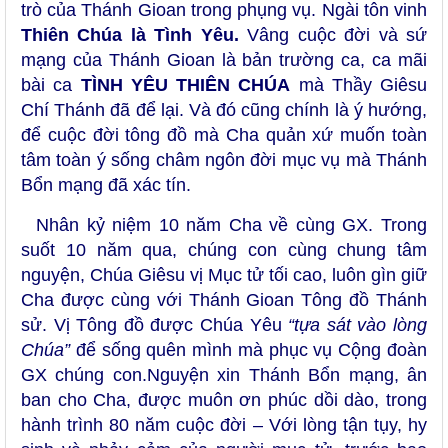
trò của Thánh Gioan trong phụng vụ. Ngài tôn vinh
Thiên Chúa là Tình Yêu.
Vâng cuộc đời và sứ
mạng của Thánh Gioan là bản trường ca, ca mãi
bài ca
TÌNH YÊU THIÊN CHÚA
mà Thầy Giêsu
Chí Thánh đã để lại.
Và
đó cũng chính là ý hướng,
để cuộc đời tông đồ mà Cha quản xứ muốn toàn
tâm toàn ý sống châm ngôn đời mục vụ mà Thánh
Bổn mạng đã xác tín.
Nhân kỷ niệm 10 năm Cha về cùng GX. Trong
suốt 10 năm qua, chúng con cùng chung tâm
nguyện, Chúa Giêsu vị Mục tử tối cao, luôn gìn giữ
Cha được cùng với Thánh Gioan Tông đồ Thánh
sử. Vị Tông đồ được Chúa Yêu
“tựa sát vào lòng
Chúa”
để sống quên mình mà phục vụ Cộng đoàn
GX chúng con.Nguyện xin Thánh Bổn mạng, ân
ban cho Cha, được muôn ơn phúc dồi dào, trong
hành trình 80 năm cuộc đời – Với lòng tận tụy, hy