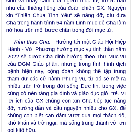
sinh và nhảy cảm của người mục tử, trước bao
nhu cầu thiêng liêng của đoàn chiên GX. Nguyện
xin “Thiên Chúa Tình Yêu” sẽ nâng đỡ, dìu đưa
Cha trong hành trình 54 năm Linh mục để Cha làm
nở hoa trên mỗi bước chân trong đời mục tử.
Kính thưa Cha:
Hướng tới một Giáo Hội Hiệp
Hành - Với Phương hướng mục vụ tinh thần năm
2022 sẽ được Cha định hướng theo Thư Mục vụ
của ĐGM Giáo phận, nhưng trong tình hình dịch
bệnh hiện nay, cộng đoàn không thể tập trung
tham dự các cử hành Phụng vụ, từ đó sẽ mở ra
nhiều trăn trở trong đời sống Đức tin, trong việc
củng cố nền tảng gia đình và giáo dục giới trẻ. Vì
lợi ích của GX chúng con xin Cha tiếp tục nâng
đỡ, hướng dẫn và cầu nguyện nhiều cho GX, để
chúng con biết can đảm vượt qua mọi thách đố,
khó khăn và trở ngại, mà sống trung thành với ơn
gọi kitô hữu.