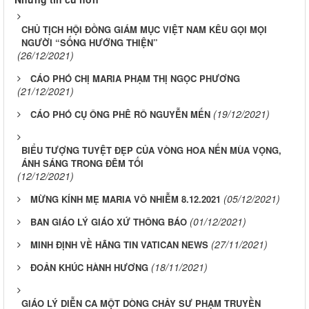
CHỦ TỊCH HỘI ĐỒNG GIÁM MỤC VIỆT NAM KÊU GỌI MỌI
NGƯỜI “SỐNG HƯỚNG THIỆN”
(26/12/2021)
CÁO PHÓ CHỊ MARIA PHẠM THỊ NGỌC PHƯƠNG
(21/12/2021)
(19/12/2021)
CÁO PHÓ CỤ ÔNG PHÊ RÔ NGUYỄN MẾN
BIỂU TƯỢNG TUYỆT ĐẸP CỦA VÒNG HOA NẾN MÙA VỌNG,
ÁNH SÁNG TRONG ĐÊM TỐI
(12/12/2021)
(05/12/2021)
MỪNG KÍNH MẸ MARIA VÔ NHIỄM 8.12.2021
(01/12/2021)
BAN GIÁO LÝ GIÁO XỨ THÔNG BÁO
(27/11/2021)
MINH ĐỊNH VỀ HÃNG TIN VATICAN NEWS
(18/11/2021)
ĐOẢN KHÚC HÀNH HƯƠNG
GIÁO LÝ DIỄN CA MỘT DÒNG CHẢY SƯ PHẠM TRUYỀN