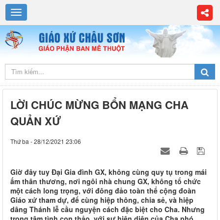
LỜI CHÚC MỪNG BỔN MẠNG CHA
QUẢN XỨ
Thứ ba - 28/12/2021 23:06
Giờ đây tuy Đại Gia đình GX, không cùng quy tụ trong mái
ấm thân thương, nơi ngôi nhà chung GX, không tổ chức
một cách long trọng, với đông đảo toàn thể cộng đoàn
Giáo xứ tham dự, để cùng hiệp thông, chia sẻ, và hiệp
dâng Thánh lễ cầu nguyện cách đặc biệt cho Cha. Nhưng
trong tâm tình con thảo, với sự hiện diện của Cha phó