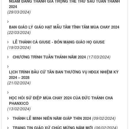
NGẮM ĐÀNG THÁNH GIÁ TRỌNG THỂ THỨ SÁU TUẦN THÁNH
2024
(29/03/2024)
BAN GIÁO LÝ GIÁO HẠT MẪU TÂM TĨNH TÂM MÙA CHAY 2024
(22/03/2024)
LỄ THÁNH CẢ GIUSE - BỔN MẠNG GIÁO HỌ GIUSE
(19/03/2024)
(17/03/2024)
CHƯƠNG TRÌNH TUẦN THÁNH NĂM 2024
LỊCH TRÌNH BẦU CỬ TÂN BAN THƯỜNG VỤ HĐGX NHIỆM KỲ
2024 – 2028
(21/02/2024)
HỌC HỎI SỨ ĐIỆP MÙA CHAY 2024 CỦA ĐỨC THÁNH CHA
PHANXICÔ
(13/02/2024)
(09/02/2024)
THÁNH LỄ MINH NIÊN NĂM GIÁP THÌN 2024
(06/02/2024)
TRANG TIN GIÁO XỨ CHÚC MỪNG NĂM MỚI