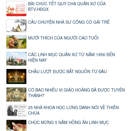
BÀI CHÚC TẾT QUÝ CHA QUẢN XỨ CỦA
BTV.HĐGX
CÂU CHUYỆN NHÀ SƯ CÕNG CÔ GÁI TRẺ
MƯỜI THÍCH CỦA NGƯỜI CAO TUỔI
CÁC LINH MỤC QUẢN XỨ TỪ NĂM 1956 ĐẾN
HIỆN NAY
CHẦU LƯỢT ĐƯỢC BẮT NGUỒN TỪ ĐÂU
CÓ BAO NHIÊU VỊ GIÁO HOÀNG ĐÃ ĐƯỢC TUYÊN
THÁNH?
25 NHÀ KHOA HỌC LỪNG DANH NÓI VỀ THIÊN
CHÚA
CHÚC MỪNG 5 NĂM HỒNG ÂN LINH MỤC