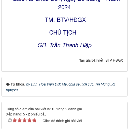
2024
TM. BTV/HĐGX
CHỦ TỊCH
GB. Trần Thanh Hiệp
Tác giả bài viết:
BTV HĐGX
Từ khóa:
hy sinh
,
Hoa Viên Đức Mẹ
,
chia sẻ
,
tích cực
,
Tin Mừng
,
lời
nguyện
Tổng số điểm của bài viết là: 10 trong 2 đánh giá
Xếp hạng:
5
-
2
phiếu bầu
Click để đánh giá bài viết