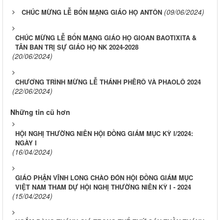
(09/06/2024)
CHÚC MỪNG LỄ BỔN MẠNG GIÁO HỌ ANTÔN
CHÚC MỪNG LỄ BỔN MẠNG GIÁO HỌ GIOAN BAOTIXITA &
TÂN BAN TRỊ SỰ GIÁO HỌ NK 2024-2028
(20/06/2024)
CHƯƠNG TRÌNH MỪNG LỄ THÁNH PHÊRÔ VÀ PHAOLÔ 2024
(22/06/2024)
Những tin cũ hơn
HỘI NGHỊ THƯỜNG NIÊN HỘI ĐỒNG GIÁM MỤC KỲ I/2024:
NGÀY I
(16/04/2024)
GIÁO PHẬN VĨNH LONG CHÀO ĐÓN HỘI ĐỒNG GIÁM MỤC
VIỆT NAM THAM DỰ HỘI NGHỊ THƯỜNG NIÊN KỲ I - 2024
(15/04/2024)