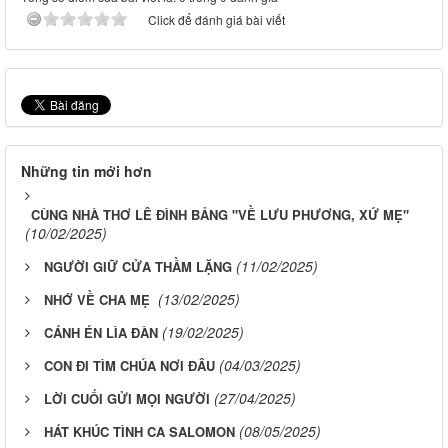
Click để đánh giá bài viết
Những tin mới hơn
CÙNG NHÀ THƠ LÊ ĐÌNH BẢNG "VỀ LƯU PHƯƠNG, XỨ MẸ"
(10/02/2025)
(11/02/2025)
NGƯỜI GIỮ CỬA THẦM LẶNG
(13/02/2025)
NHỚ VỀ CHA MẸ
(19/02/2025)
CÁNH ÉN LÌA ĐÀN
(04/03/2025)
CON ĐI TÌM CHÚA NƠI ĐÂU
(27/04/2025)
LỜI CUỐI GỬI MỌI NGƯỜI
(08/05/2025)
HÁT KHÚC TÌNH CA SALOMON