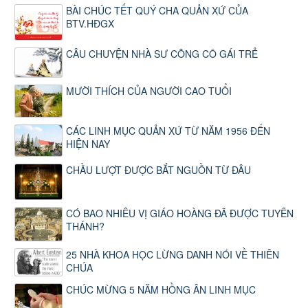
BÀI CHÚC TẾT QUÝ CHA QUẢN XỨ CỦA
BTV.HĐGX
CÂU CHUYỆN NHÀ SƯ CÕNG CÔ GÁI TRẺ
MƯỜI THÍCH CỦA NGƯỜI CAO TUỔI
CÁC LINH MỤC QUẢN XỨ TỪ NĂM 1956 ĐẾN
HIỆN NAY
CHẦU LƯỢT ĐƯỢC BẮT NGUỒN TỪ ĐÂU
CÓ BAO NHIÊU VỊ GIÁO HOÀNG ĐÃ ĐƯỢC TUYÊN
THÁNH?
25 NHÀ KHOA HỌC LỪNG DANH NÓI VỀ THIÊN
CHÚA
CHÚC MỪNG 5 NĂM HỒNG ÂN LINH MỤC