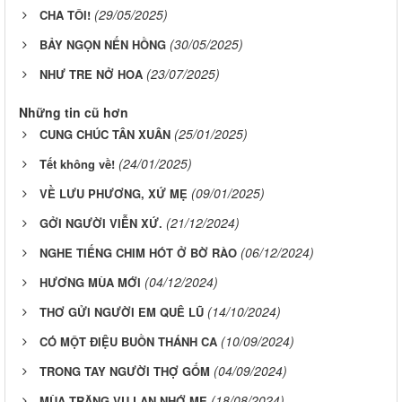
(29/05/2025)
CHA TÔI!
(30/05/2025)
BẢY NGỌN NẾN HỒNG
(23/07/2025)
NHƯ TRE NỞ HOA
Những tin cũ hơn
(25/01/2025)
CUNG CHÚC TÂN XUÂN
(24/01/2025)
Tết không về!
(09/01/2025)
VỀ LƯU PHƯƠNG, XỨ MẸ
(21/12/2024)
GỞI NGƯỜI VIỄN XỨ.
(06/12/2024)
NGHE TIẾNG CHIM HÓT Ở BỜ RÀO
(04/12/2024)
HƯƠNG MÙA MỚI
(14/10/2024)
THƠ GỬI NGƯỜI EM QUÊ LŨ
(10/09/2024)
​​​​​​​CÓ MỘT ĐIỆU BUỒN THÁNH CA
(04/09/2024)
​​​​​​​TRONG TAY NGƯỜI THỢ GỐM
(18/08/2024)
MÙA TRĂNG VU LAN NHỚ MẸ