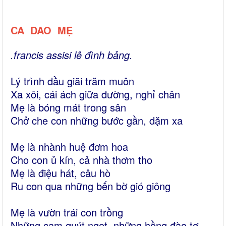
CA DAO MẸ
.francis assisi lê đình bảng.
Lý trình dầu giãi trăm muôn
Xa xôi, cái ách giữa đường, nghỉ chân
Mẹ là bóng mát trong sân
Chở che con những bước gần, dặm xa
Mẹ là nhành huệ đơm hoa
Cho con ủ kín, cả nhà thơm tho
Mẹ là điệu hát, câu hò
Ru con qua những bến bờ gió giông
Mẹ là vườn trái con trồng
Những cam quýt ngọt, những hồng đào tơ