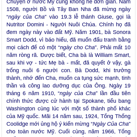
Chuyện ở nước Mỹ cũng không hề đơn giản.
N
ăm
1508, người Bồ và Tây Ban Nha đã mừng ngày
“
ngày của Cha
” vào 19.3 lễ thánh Giuse, gọi là
Nutritor Domini - Người Nuôi Chúa. Chính họ đã
đem ngày này vào đất Mỹ.
Năm 1901, bà Sonora
Smart Dodd, vì báo hiếu, đã muốn đấu tranh bằng
mọi cách để có một
“
ngày cho Cha
”. Phải mất 10
năm ròng rã. Được biết, Cha bà là William Smart,
sau khi vợ - tức Mẹ bà - mất, đã quyết ở vậy, gà
trống nuôi 6 người con. Bà Dodd, khi trưởng
thành, nhớ đến Cha, muốn ca tụng sức mạnh, tinh
thần và công lao dưỡng dục của Ông. Ngày 19
tháng 6 năm 1910, “
ngày của Cha
” lần đầu tiên
chính thức được cử hành tại Spokane, tiểu bang
Washington cùng lúc với một số thành phố khác
của Mỹ quốc. Mãi 14 năm sau, 1924, Tổng Thống
Coolidge mới ủng hộ ý kiến mừng “
Ngày Của Cha
”
cho toàn nước Mỹ. Cuối cùng, năm 1966, Tổng