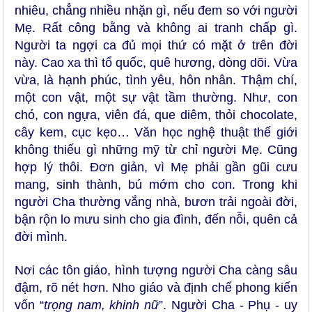
nhiêu, chẳng nhiều nhặn gì, nếu đem so với người
Mẹ. Rất công bằng và không ai tranh chấp gì.
Người ta ngợi ca đủ mọi thứ có mặt ở trên đời
này. Cao xa thì tổ quốc, quê hương, dòng dõi. Vừa
vừa, là hạnh phúc, tình yêu, hôn nhân. Thậm chí,
một con vật, một sự vật tầm thường. Như, con
chó, con ngựa, viên đá, que diêm, thỏi chocolate,
cây kem, cục kẹo… Văn học nghệ thuật thế giới
không thiếu gì những mỹ từ chỉ người Mẹ. Cũng
hợp lý thôi. Đơn giản, vì Mẹ phải gần gũi cưu
mang, sinh thành, bú mớm cho con. Trong khi
người Cha thường vắng nhà, bươn trải ngoài đời,
bận rộn lo mưu sinh cho gia đình, đến nỗi, quên cả
đời mình.
Nơi các tôn giáo, hình tượng người Cha càng sâu
đậm, rõ nét hơn.
Nho giáo và định chế phong kiến
vốn
“
trọng nam, khinh nữ
”. Người Cha - Phụ - uy