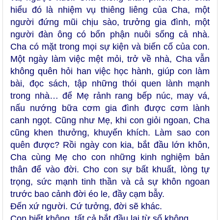
hiểu đó là nhiệm vụ thiêng liêng của Cha, một
người đứng mũi chịu sào, trưởng gia đình, một
người đàn ông có bổn phận nuôi sống cả nhà.
Cha có mặt trong mọi sự kiện và biến cố của con.
Một n
g
ày làm việc mệt mỏi, trở về nhà, Cha vẫn
không quên hỏi han việc học hành, giúp con làm
bài, đọc sách, tập những thói quen lành mạnh
trong nhà…
để Mẹ rảnh rang bếp núc, may vá,
nấu nướng bữa cơm gia đình được cơm lành
canh ngọt. Cũng như Mẹ, khi con giỏi ngoan,
Cha
cũng khen thưởng, khuyến khích. Làm sao con
quên được? Rồi ngày con kia, bắt đầu lớn khôn,
Cha cùng Mẹ cho con những kinh nghiệm bản
thân để vào đời. Cho con sự bất khuất, lòng tự
trọng, sức mạnh tinh thần và cả sự khôn ngoan
trước bao cảnh đời éo le, đầy cạm bẫy.
Đến xứ người. Cứ tưởng, đời sẽ khác.
Con biết không, tất cả bắt đầu lại từ số không.