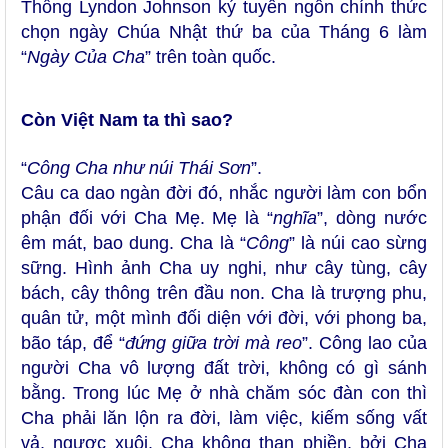
Thống Lyndon Johnson ký tuyên ngôn chính thức
chọn ngày Chúa Nhật thứ ba của Tháng 6 làm
“
Ngày Của Cha
”
trên toàn quốc.
Còn Việt Nam ta thì sao?
“
Công Cha như núi Thái Sơn
”.
Câu ca dao ngàn đời đó, nhắc người làm con bổn
phận đối với Cha Mẹ. Mẹ là “
nghĩa
”, dòng nước
êm mát, bao dung. Cha là
“
Công
” là núi cao sừng
sững. Hình ảnh Cha uy nghi, như cây tùng, cây
bách, cây thông trên đầu non. Cha là trượng phu,
quân tử, một mình đối diện với đời, với phong ba,
bão táp, để
“
đứng giữa trời mà reo
”.
Công lao của
người Cha vô lượng đất trời, không có gì sánh
bằng. Trong lúc Mẹ ở nhà chăm sóc đàn con thì
Cha phải lăn lộn ra đời, làm việc, kiếm sống vất
vả, ngược xuôi. Cha không than phiền, bởi Cha