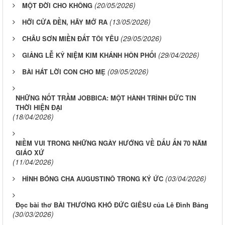
(20/05/2026)
MỘT ĐỜI CHO KHÔNG
(13/05/2026)
HỠI CỬA ĐỀN, HÃY MỞ RA
(29/05/2026)
CHÂU SƠN MIỀN ĐẤT TÔI YÊU
(29/04/2026)
GIẢNG LỄ KỶ NIỆM KIM KHÁNH HÔN PHỐI
(09/05/2026)
BÀI HÁT LỜI CON CHO MẸ
NHỮNG NỐT TRẦM JOBBICA: MỘT HÀNH TRÌNH ĐỨC TIN
THỜI HIỆN ĐẠI
(18/04/2026)
NIỀM VUI TRONG NHỮNG NGÀY HƯỚNG VỀ DẤU ẤN 70 NĂM
GIÁO XỨ
(11/04/2026)
(03/04/2026)
HÌNH BÓNG CHA AUGUSTINÔ TRONG KÝ ỨC
Đọc bài thơ BÀI THƯƠNG KHÓ ĐỨC GIÊSU của Lê Đình Bảng
(30/03/2026)