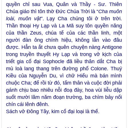
quyền chỉ sau Vua, Quân và Thầy - Sư. Thiên
Chúa giáo thì tôn thờ Đức Chúa Trời là
“
Cha muôn
loài, muôn vật
”. Lạy Cha chúng tôi ở trên trời.
Thần thoại Hy Lạp và La Mã suy tôn quyền năng
của thần Zeus, chúa tể của các thần linh, một
người đàn ông chính hiệu, không lẫn vào đâu
được. Hẳn ta ắt chưa quên chuyện nàng Antigone
trong truyền thuyết Hy Lạp và trong vở kịch của
triết gia cổ đại Sophocle đã liều thân dắt Cha bị
mù loà lang thang trên đường phố Colone. Thuý
Kiều của Nguyễn Du, vì chữ Hiếu mà bán mình
chuộc Cha; để rồi từ đó, tấm thân và cuộc đời phải
gánh chịu bao nhiêu nỗi đoạ đày, hoa vùi liễu dập
suốt mười lăm năm đoạn trường, ba chìm bảy nổi
chín cái lênh đênh.
Sách vở Đông Tây, kim cổ đại loại là thế.