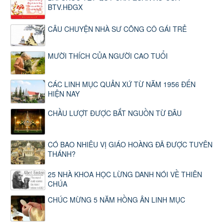
BTV.HĐGX
CÂU CHUYỆN NHÀ SƯ CÕNG CÔ GÁI TRẺ
MƯỜI THÍCH CỦA NGƯỜI CAO TUỔI
CÁC LINH MỤC QUẢN XỨ TỪ NĂM 1956 ĐẾN
HIỆN NAY
CHẦU LƯỢT ĐƯỢC BẮT NGUỒN TỪ ĐÂU
CÓ BAO NHIÊU VỊ GIÁO HOÀNG ĐÃ ĐƯỢC TUYÊN
THÁNH?
25 NHÀ KHOA HỌC LỪNG DANH NÓI VỀ THIÊN
CHÚA
CHÚC MỪNG 5 NĂM HỒNG ÂN LINH MỤC