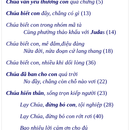
Chúa vẫn yêu thương con
quá chừng
(5)
Chúa biết con
đây, chẳng có gì
(13)
Chúa biết con trong nhóm mã tà
Cùng phường thảo khấu với
Juda
s
(14)
Chúa biết con, mê đắm,điệu đàng
Nửa đời, nửa đoạn cứ lang thang
(18)
Chúa biết con, nhiều khi dối lòng
(36)
Chúa đã ban cho con
quá trời
No đầy, chẳng còn chỗ nào vơi
(22)
Chúa hiến thân
, sống trọn kiếp người
(23)
Lạy Chúa,
đừng bỏ con
, tội nghiệp
(28)
Lạy Chúa, đừng bỏ con rớt rơi
(40)
Bao nhiêu lời cảm ơn cho đủ