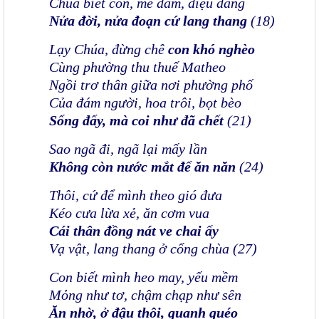
Chúa biết con, mê đắm, điệu đàng
Nửa đời, nửa đoạn cứ lang thang
(18)
Lạy Chúa, đừng chê
con
khó nghèo
Cùng phường thu thuế Matheo
Ngồi trơ thân giữa nơi phường phố
Của đám người, hoa trôi, bọt bèo
Sống đấy, mà coi như đã chết
(21)
Sao ngã đi, ngã lại mấy lần
Không còn nước mắt để ăn năn
(24)
Thôi, cứ để mình theo gió đưa
Kéo cưa lừa xẻ, ăn cơm vua
Cái thân đồng nát ve chai ấy
Vạ vật, lang thang ở cổng chùa (27)
Con biết mình heo may, yếu mềm
Mỏng như tơ, chậm chạp như sên
Ăn nhờ, ở đậu thôi, quanh quéo