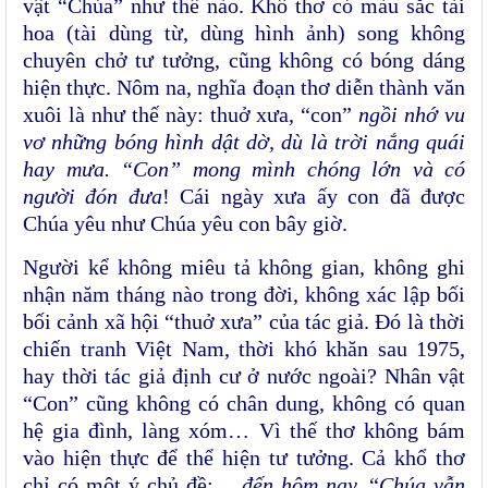
vật “Chúa” như thế nào. Khổ thơ có màu sắc tài
hoa (tài dùng từ, dùng hình ảnh) song không
chuyên chở tư tưởng, cũng không có bóng dáng
hiện thực. Nôm na, nghĩa đoạn thơ diễn thành văn
xuôi là như thế này: thuở xưa, “con”
ngồi nhớ vu
vơ những bóng hình dật dờ, dù là trời nắng quái
hay mưa. “Con” mong mình chóng lớn và có
người đón đưa
! Cái ngày xưa ấy con đã được
Chúa yêu như Chúa yêu con bây giờ.
Người kể không miêu tả không gian, không ghi
nhận năm tháng nào trong đời, không xác lập bối
bối cảnh xã hội “thuở xưa” của tác giả. Đó là thời
chiến tranh Việt Nam, thời khó khăn sau 1975,
hay thời tác giả định cư ở nước ngoài? Nhân vật
“Con” cũng không có chân dung, không có quan
hệ gia đình, làng xóm… Vì thế thơ không bám
vào hiện thực để thể hiện tư tưởng. Cả khổ thơ
chỉ có một ý chủ đề: …
đến hôm nay,
“
Chúa vẫn