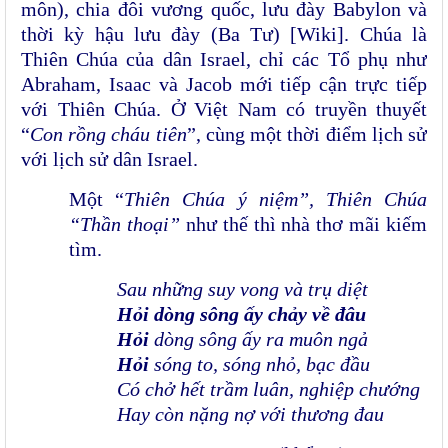
môn), chia đôi vương quốc, lưu đày Babylon và
thời kỳ hậu lưu đày (Ba Tư) [Wiki]. Chúa là
Thiên Chúa của dân Israel, chỉ các Tổ phụ như
Abraham, Isaac và Jacob mới tiếp cận trực tiếp
với Thiên Chúa. Ở Việt Nam có truyền thuyết
“
Con rồng cháu tiên
”, cùng một thời điểm lịch sử
với lịch sử dân Israel.
Một “
Thiên Chúa ý niệm”, Thiên Chúa
“Thần thoại”
như thế thì nhà thơ mãi kiếm
tìm.
Sau những suy vong và trụ diệt
Hỏi dòng sông ấy chảy về đâu
Hỏi
dòng sông ấy ra muôn ngả
Hỏi
sóng to, sóng nhỏ, bạc đầu
Có chở hết trầm luân, nghiệp chướng
Hay còn nặng nợ với thương đau