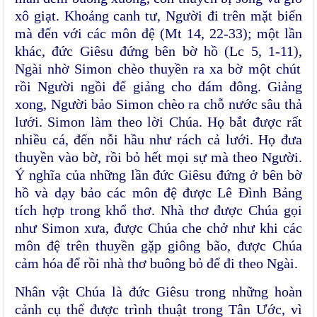
xô giạt.
Khoảng canh tư, Người đi trên mặt biển
mà đến với các môn đệ
(Mt 14, 22-33);
một lần
khác, đức Giêsu đứng bên bờ hồ
(Lc 5, 1-11),
Ngài nhờ Simon chèo thuyền ra xa bờ một chút
rồi Người ngồi để giảng cho đám đông. Giảng
xong, Người bảo Simon chèo ra chỗ nước sâu thả
lưới. Simon
làm theo lời Chúa. Họ bắt được rất
nhiều cá, đến nỗi hầu như rách cả lưới. Họ đưa
thuyền vào bờ, rồi bỏ hết mọi sự mà theo Người.
Ý nghĩa của những lần đức Giêsu đứng ở bên bờ
hồ và dạy bảo các môn đệ được Lê Đình Bảng
tích hợp trong khổ thơ. Nhà thơ được Chúa gọi
như Simon xưa, được Chúa che chở như khi các
môn đệ trên thuyền gặp giông bão, được Chúa
cảm hóa để rồi nhà thơ buông bỏ để đi theo Ngài.
Nhân vật Chúa là đức Giêsu trong những hoàn
cảnh cụ thể được trình thuật trong Tân Ước, vì