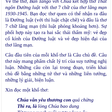
Về thể thơ,
Bản Tango với Chúa
kết hợp thơ
Thất
ngôn Đường luật
với thơ 7 chữ
của
thơ lãng mạn
1930-1945
. Bạn đọc thơ quen có thể nhận ra đâu
là Đường luật (với thi luật chặt chẽ) và đâu là thơ
7 chữ lãng mạn (thi luật phóng khoáng hơn). Sự
phối hợp này tạo ra hai sắc thái thẩm mỹ: vẻ đẹp
cổ kính của Đường luật và vẻ đẹp hiện đại của
thơ lãng mạn.
Câu đầu tiên của mỗi khổ thơ là Câu chủ đề. Câu
thơ này mang phẩm chất lý trí cùa suy tưởng nghị
luận. Những câu còn lại trong đoạn, triển khai
chủ đề bằng những tứ thơ và những liên tưởng,
những lý giải, biện luận.
Xin đọc một khổ thơ:
Chúa vẫn yêu thương con
quá chừng
Thì ra, là
lòng Chúa bao dung