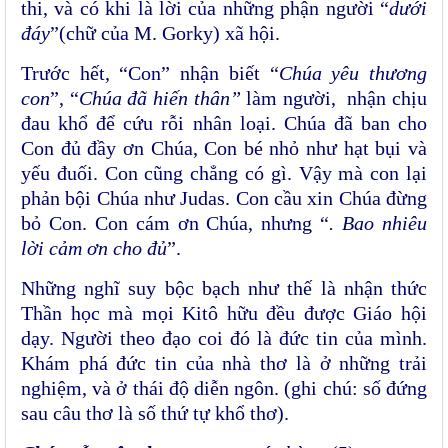
thi, và có khi là lời của những phận người “
dưới
đáy
”(chữ của M. Gorky) xã hội.
Trước hết, “Con” nhận biết “
Chúa yêu thương
con
”, “
Chúa đã hiến thân”
làm người, nhận chịu
đau khổ để cứu rỗi nhân loại. Chúa đã ban cho
Con đủ đầy ơn Chúa, Con bé nhỏ như hạt bụi và
yếu đuối. Con cũng chẳng có gì. Vậy mà con lại
phản bội Chúa như Judas. Con cầu xin Chúa đừng
bỏ Con. Con cám ơn Chúa, nhưng “
. Bao nhiêu
lời cảm ơn cho đủ
”.
Những nghĩ suy bộc bạch như thế là nhận thức
Thần học mà mọi Kitô hữu đều được Giáo hội
dạy. Người theo đạo coi đó là đức tin của mình.
Khám phá đức tin của nhà thơ là ở những trải
nghiệm, và ở thái độ diễn ngôn. (ghi chú: số đứng
sau câu thơ là số thứ tự khổ thơ).