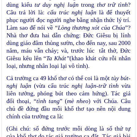
dùng kiểu
tư duy nghị luận
trong
thơ trữ tình
?
Câu trả lời là:
cấu trúc nghị luận
là để thuyết
phục người đọc người nghe bằng nhận thức lý trí.
Làm sao để nói về “
Lòng thương xót của Chúa
”?
Nhà thơ đưa hai dẫn chứng: Đức Giêsu bị lính
dùng giáo đâm thủng sườn, cho đến nay, sau 2000
năm, máu vẫn chảy; và, trước lúc tắt thở, Đức
Giêsu kêu lên “
Ta Khát”
(khao khát cứu rỗi nhân
loại, nhưng nhân loại lại vô tình).
Cả trường ca 49 khổ thơ có thể coi là một
tùy bút-
nghị luận
(vừa cấu trúc
nghị luận-trữ tình
vừa
liên tưởng, phóng bút theo cảm hứng). Tác giả
đối thoại, “
tình tang
” (
mè nheo
) với Chúa. Câu
chủ đề đứng đầu mỗi khổ thơ tạo nên nội dung
chính của trường ca là:
(Ghi chú: số đứng trước mỗi dòng là số thứ tự
của khổ thơ do tác giả trường ca đặt. Tác giả bài