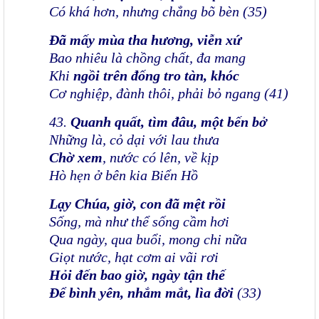
Có khá hơn, nhưng chẳng bõ bèn (35)
Đã mấy mùa tha hương, viễn xứ
Bao nhiêu là chồng chất, đa mang
Khi
ngồi trên đống tro tàn, khóc
Cơ nghiệp, đành thôi, phải bỏ ngang (41)
43.
Quanh quất, tìm đâu, một bến bở
Những là, cỏ dại với lau thưa
Chờ xem
, nước có lên, về kịp
Hò hẹn ở bên kia Biển Hồ
Lạy Chúa, giờ, con đã mệt rồi
Sống, mà như thể sống cầm hơi
Qua ngày, qua buổi, mong chi nữa
Giọt nước, hạt cơm ai vãi rơi
Hỏi đến bao giờ, ngày tận thế
Để bình yên, nhắm mắt, lìa đời
(33)