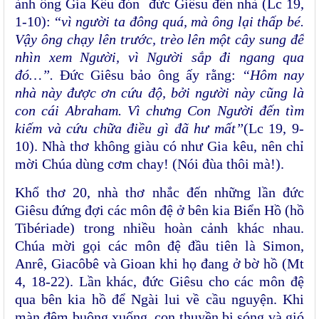
ảnh ông Gia Kêu đón đức Giêsu đến nhà (Lc 19,
1-10): “
vì người ta đông quá, mà ông lại thấp bé.
Vậy ông chạy lên trước, trèo lên một cây sung để
nhìn xem Người, vì Người sắp đi ngang qua
đó…”.
Đức Giêsu bảo ông ấy rằng:
“Hôm nay
nhà này được ơn cứu độ, bởi người này cũng là
con cái Abraham. Vì chưng Con Người đến tìm
kiếm và cứu chữa điều gì đã hư mất
”
(Lc 19, 9-
10). Nhà thơ không giàu có như Gia kêu, nên chỉ
mời Chúa dùng cơm chay! (Nói đùa thôi mà!).
Khổ thơ 20, nhà thơ nhắc đến những lần đức
Giêsu đứng đợi các môn đệ ở bên kia Biển Hồ (hồ
Tibériade)
trong nhiều hoàn cảnh khác nhau.
Chúa mời gọi các môn đệ đầu tiên là Simon,
Anrê, Giacôbê và Gioan khi họ đang ở bờ hồ
(Mt
4, 18-22).
Lần khác, đức Giêsu cho các môn đệ
qua bên kia hồ để Ngài lui về cầu nguyện. Khi
màn đêm buông xuống, con thuyền bị sóng và gió