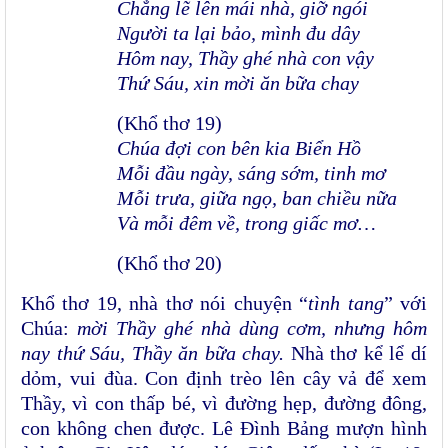
Chẳng lẽ lên mái nhà, giỡ ngói
Người ta lại bảo, mình đu dây
Hôm nay, Thầy ghé nhà con vậy
Thứ Sáu, xin mời ăn bữa chay
(Khổ thơ 19)
Chúa đợi con bên kia Biển Hồ
Mỗi đầu ngày, sáng sớm, tinh mơ
Mỗi trưa, giữa ngọ, ban chiều nữa
Và mỗi đêm về, trong giấc mơ…
(Khổ thơ 20)
Khổ thơ 19, nhà thơ nói chuyện “
tình tang
” với
Chúa:
mời Thầy ghé nhà dùng cơm, nhưng hôm
nay thứ Sáu, Thầy ăn bữa chay.
Nhà thơ kể lể dí
dỏm, vui đùa. Con định trèo lên cây vả để xem
Thầy, vì con thấp bé, vì đường hẹp, đường đông,
con không chen được. Lê Đình Bảng mượn hình