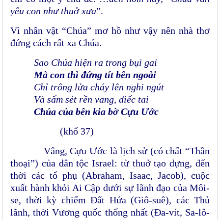
yêu con như thuở xưa
”.
Vì nhân vật “Chúa” mơ hồ như vậy nên nhà thơ
đứng cách rất xa Chúa.
Sao Chúa hiện ra trong bụi gai
Mà con thì đứng tít bên ngoài
Chỉ trông lửa cháy lên nghi ngút
Và sấm sét rền vang, điếc tai
Chúa của bên kia bờ Cựu Ước
(khổ 37)
Vâng, Cựu Ước là lịch sử (có chất “Thần
thoại”) của dân tộc Israel: từ thuở tạo dựng, đến
thời các tổ phụ (Abraham, Isaac, Jacob), cuộc
xuất hành khỏi Ai Cập dưới sự lãnh đạo của Môi-
se, thời kỳ chiếm Đất Hứa (Giô-suê), các Thủ
lãnh, thời Vương quốc thống nhất (Đa-vít, Sa-lô-