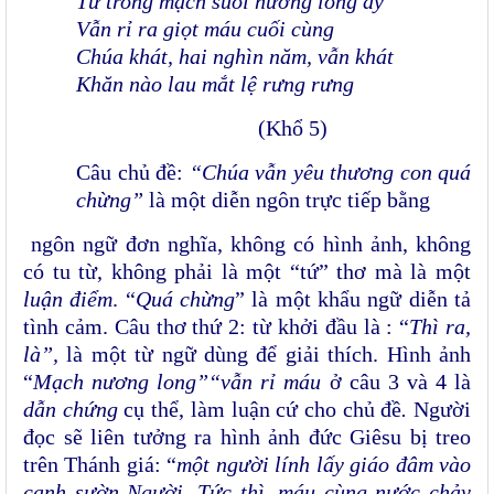
Từ trong mạch suối nương long ấy
Vẫn rỉ ra giọt máu cuối cùng
Chúa khát, hai nghìn năm, vẫn khát
Khăn nào lau mắt lệ rưng rưng
(Khổ 5)
Câu chủ đề:
“Chúa vẫn yêu thương con quá
chừng”
là một diễn ngôn trực tiếp bằng
ngôn ngữ đơn nghĩa, không có hình ảnh, không
có tu từ, không phải là một “tứ” thơ mà là một
luận điểm
. “
Quá chừng
” là một khẩu ngữ diễn tả
tình cảm. Câu thơ thứ 2: từ khởi đầu là : “
Thì ra,
là”,
là một từ ngữ dùng để giải thích. Hình ảnh
“
Mạch nương long”“vẫn rỉ máu
ở câu 3 và 4 là
dẫn chứng
cụ thể, làm luận cứ cho chủ đề
.
Người
đọc sẽ liên tưởng
ra hình ảnh đức Giêsu bị treo
trên Thánh giá: “
một người lính lấy giáo đâm vào
cạnh sườn Người. Tức thì, máu cùng nước chảy