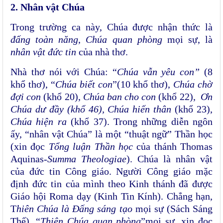
2. Nhân vật Chúa
Trong trường ca này, Chúa được nhận thức là
đấng toàn năng
,
Chúa quan phòng
mọi sự, là
nhân vật đức tin
của nhà thơ.
Nhà thơ nói với Chúa: “
Chúa vẫn yêu con”
(8
khổ thơ), “
Chúa biết con
”(10 khổ thơ),
Chúa chờ
đợi con
(khổ 20),
Chúa ban cho con
(khổ 22),
Ơn
Chúa dư đầy (khổ 46), Chúa hiến thân
(khổ 23),
Chúa hiện ra
(khổ 37). Trong những diễn ngôn
ấy, “nhân vật Chúa” là một “thuật ngữ” Thần học
(xin đọc
Tổng luận Thần học
của thánh Thomas
Aquinas-
Summa Theologiae
). Chúa là nhân vật
của đức tin Công giáo. Người Công giáo mặc
định đức tin của mình theo Kinh thánh đã được
Giáo hội Roma dạy (Kinh Tin Kính). Chẳng hạn,
T
hiên Chúa là Đấng sáng tạo
mọi sự (Sách Sáng
Thế), “
Thiên Chúa quan phòng
”mọi sự, xin đọc