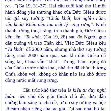
ra
…”(Ga 19, 31-37). Hai câu cuối khổ thơ là một
hành động yêu thương khác của Đức Giêsu được
tác giả suy tưởng: “
Chúa khát, hai nghìn năm,
vẫn khát/ Khăn nào lau mắt lệ rưng rưng”.
Kinh
thánh tường thuật rằng: trên thánh giá, Đức Giêsu
kêu lên: “
Ta khát
”
(Ga 19, 28) sau đó Người gục
đầu xuống và trao Thần khí. Việc Đức Giêsu kêu
“
Ta khát
” đã 2000 năm, nhưng nhà thơ suy tưởng
rằng, suốt 2000 năm qua, sau khi đức Giêsu đã
sống lại, Chúa vẫn “khát”. Trong thảm trạng đó
của Chúa trước nhân loại, nhà thơ đã khóc thương
Chúa khôn vơi, không có khăn nào lau khô được
dòng nước mắt rưng rưng.
Cấu trúc khổ thơ trên là
kiểu tư duy nghị
luận
: nêu chủ đề, giải thích chủ đề, đưa dẫn
chứng làm sáng tỏ chủ đề, từ đó suy tưởng và bộc
lộ cảm nhận riêng của tác giả. Tại sao nhà thơ lại