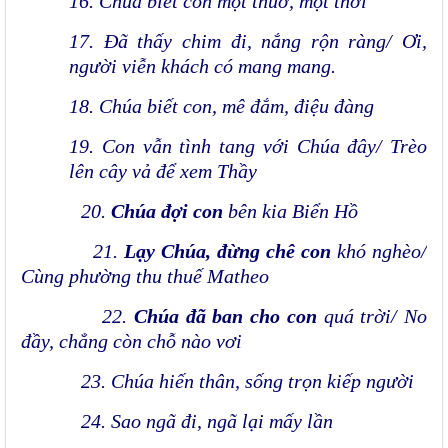
16. Chúa biết con một thuở, một thời
17. Đã thấy chim đi, nắng rộn ràng/ Ơi,
người viễn khách có mang mang.
18. Chúa biết con, mê đắm, điệu đàng
19. Con vẫn tình tang với Chúa đây/ Trèo
lên cây vả để xem Thầy
20.
Chúa đợi con
bên kia Biển Hồ
21.
Lạy Chúa, đừng chê con
khó nghèo/
Cùng phường thu thuế Matheo
22.
Chúa đã ban cho con
quá trời/ No
đầy, chẳng còn chỗ nào vơi
23. Chúa hiến thân, sống trọn kiếp người
24. Sao ngã đi, ngã lại mấy lần