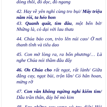
dòng thôi, đò dọc, đò ngang
42. Hay về yên nghỉ cùng tro bụi/
Mấy triệu
năm rồi, ta héo hon
43.
Quanh quất, tìm đâu
, một bến bở/
Những là, cỏ dại với lau thưa
44.
Chúa bảo con, trèo lên núi cao/ Ở nơi
thanh tĩnh và tiêu dao
45. Con mở lòng ra, ra bốn phương/… Là
nghe Chúa nói thầm đâu đấy
46. Ơn Chúa cho
rất ngọt, rất lành/
Giữa
đắng cay, ngọt bùi, trộn lẫn/ Có hân hoan,
mừng rỡ
47.
Con vẫn không ngừng nghỉ kiếm tìm/
Dẫu trần thân, đáy bể mò kim
48.
Sau những suy vong và trụ diệt/ Hỏi