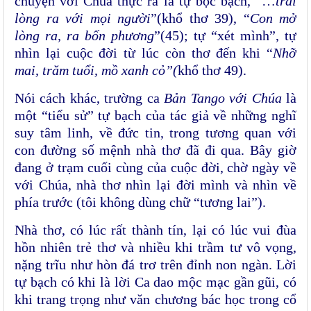
chuyện với Chúa thực ra là tự bộc bạch, “…
trải
lòng ra với mọi người
”(khổ thơ 39), “
Con mở
lòng ra, ra bốn phương
”(45); tự “xét mình”, tự
nhìn lại cuộc đời từ lúc còn thơ đến khi “
Nhỡ
mai, trăm tuổi, mồ xanh cỏ
”(
khổ thơ 49).
Nói cách khác, trường ca
Bản Tango với Chúa
là
một “tiểu sử” tự bạch của tác giả về những nghĩ
suy tâm linh, về đức tin, trong tương quan với
con đường số mệnh nhà thơ đã đi qua. Bây giờ
đang ở trạm cuối cùng của cuộc đời, chờ ngày về
với Chúa, nhà thơ nhìn lại đời mình và nhìn về
phía trước (tôi không dùng chữ “tương lai”).
Nhà thơ, có lúc rất thành tín, lại có lúc vui đùa
hồn nhiên trẻ thơ và nhiều khi trầm tư vô vọng,
nặng trĩu như hòn đá trơ trên đỉnh non ngàn. Lời
tự bạch có khi là lời Ca dao mộc mạc gần gũi, có
khi trang trọng như văn chương bác học trong cổ