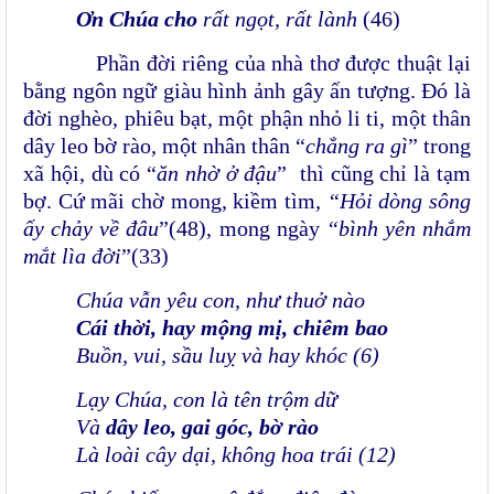
Ơn Chúa cho
rất ngọt, rất lành
(46)
Phần đời riêng của nhà thơ được thuật lại
bằng ngôn ngữ giàu hình ảnh gây ấn tượng. Đó là
đời nghèo, phiêu bạt, một phận nhỏ li ti, một thân
dây leo bờ rào, một nhân thân “
chẳng ra gì
” trong
xã hội, dù có “
ăn nhờ ở đậu
” thì cũng chỉ là tạm
bợ. Cứ mãi chờ mong, kiềm tìm
, “Hỏi dòng sông
ấy chảy về đâu
”(48),
mong ngày
“bình yên nhắm
mắt lìa đời
”(33)
Chúa vẫn yêu con, như thuở nào
Cái thời, hay mộng mị, chiêm bao
Buồn, vui, sầu luỵ và hay khóc (6)
Lạy Chúa, con là tên trộm dữ
Và
dây leo, gai góc, bờ rào
Là loài cây dại, không hoa trái (12)