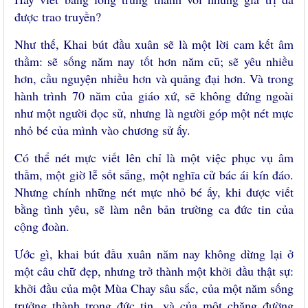
được trao truyền?
Như thế, Khai bút đầu xuân sẽ là một lời cam kết âm
thầm: sẽ sống năm nay tốt hơn năm cũ; sẽ yêu nhiều
hơn, cầu nguyện nhiều hơn và quảng đại hơn. Và trong
hành trình 70 năm của giáo xứ, sẽ không đứng ngoài
như một người đọc sử, nhưng là người góp một nét mực
nhỏ bé của mình vào chương sử ấy.
Có thể nét mực viết lên chỉ là một việc phục vụ âm
thầm, một giờ lễ sốt sắng, một nghĩa cử bác ái kín đáo.
Nhưng chính những nét mực nhỏ bé ấy, khi được viết
bằng tình yêu, sẽ làm nên bản trường ca đức tin của
cộng đoàn.
Ước gì, khai bút đầu xuân năm nay không dừng lại ở
một câu chữ đẹp, nhưng trở thành một khởi đầu thật sự:
khởi đầu của một Mùa Chay sâu sắc, của một năm sống
trưởng thành trong đức tin, và của một chặng đường