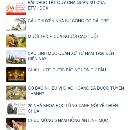
BÀI CHÚC TẾT QUÝ CHA QUẢN XỨ CỦA
BTV.HĐGX
CÂU CHUYỆN NHÀ SƯ CÕNG CÔ GÁI TRẺ
MƯỜI THÍCH CỦA NGƯỜI CAO TUỔI
CÁC LINH MỤC QUẢN XỨ TỪ NĂM 1956 ĐẾN
HIỆN NAY
CHẦU LƯỢT ĐƯỢC BẮT NGUỒN TỪ ĐÂU
CÓ BAO NHIÊU VỊ GIÁO HOÀNG ĐÃ ĐƯỢC TUYÊN
THÁNH?
25 NHÀ KHOA HỌC LỪNG DANH NÓI VỀ THIÊN
CHÚA
CHÚC MỪNG 5 NĂM HỒNG ÂN LINH MỤC