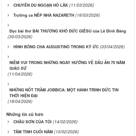
(11/03/2026)
CHUYẾN DU NGOẠN HỒ LĂK
(16/03/2026)
Trường ca NẾP NHÀ NAZARETH
Đọc bài thơ BÀI THƯƠNG KHÓ ĐỨC GIÊSU của Lê Đình Bảng
(30/03/2026)
(03/04/2026)
HÌNH BÓNG CHA AUGUSTINÔ TRONG KÝ ỨC
NIỀM VUI TRONG NHỮNG NGÀY HƯỚNG VỀ DẤU ẤN 70 NĂM
GIÁO XỨ
(11/04/2026)
NHỮNG NỐT TRẦM JOBBICA: MỘT HÀNH TRÌNH ĐỨC TIN
THỜI HIỆN ĐẠI
(18/04/2026)
Những tin cũ hơn
(14/02/2026)
CHÂU SƠN CỦA TÔI
(10/02/2026)
TÂM TÌNH CUỐI NĂM