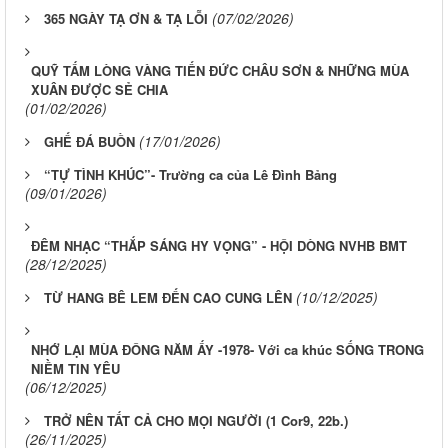
(07/02/2026)
365 NGÀY TẠ ƠN & TẠ LỖI
QUỸ TẤM LÒNG VÀNG TIẾN ĐỨC CHÂU SƠN & NHỮNG MÙA
XUÂN ĐƯỢC SẺ CHIA
(01/02/2026)
(17/01/2026)
GHẾ ĐÁ BUỒN
“TỰ TÌNH KHÚC”- Trường ca của Lê Đình Bảng
(09/01/2026)
ĐÊM NHẠC “THẮP SÁNG HY VỌNG” - HỘI DÒNG NVHB BMT
(28/12/2025)
(10/12/2025)
TỪ HANG BÊ LEM ĐẾN CAO CUNG LÊN
NHỚ LẠI MÙA ĐÔNG NĂM ẤY -1978- Với ca khúc SỐNG TRONG
NIỀM TIN YÊU
(06/12/2025)
TRỞ NÊN TẤT CẢ CHO MỌI NGƯỜI (1 Cor9, 22b.)
(26/11/2025)