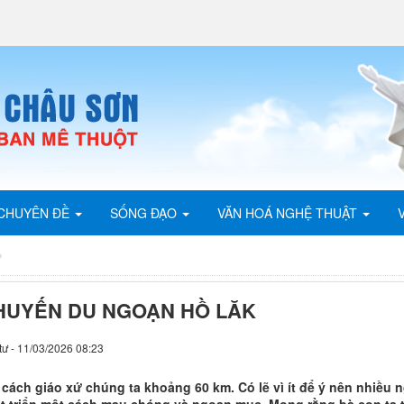
CHUYÊN ĐỀ
SỐNG ĐẠO
VĂN HOÁ NGHỆ THUẬT
HUYẾN DU NGOẠN HỒ LĂK
tư - 11/03/2026 08:23
 cách giáo xứ chúng ta khoảng 60 km. Có lẽ vì ít để ý nên nhiều