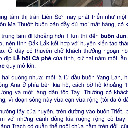
ung tâm thị trấn Liên Sơn nay phát triển như mộ
ôn Ma Thuột: buôn bán đầy đủ mọi mặt hàng, có kh
 trung tâm đi khoảng hơn 1 km thì đến
buôn Jun
o, nên tỉnh Đắk Lắk kết hợp với huyện kiến tạo thàn
ao. Ở đây có thuyền chở khách thưởng ngoạn hồ,
o dịp
Lễ hội Cà phê
của tỉnh, cứ hai năm một lần
ộc
quy mô lớn.
 hai đường nhựa: một là từ đầu buôn Yang Lah, ha
ông Ana ở phía bên kia hồ, cách bờ hồ khoảng 1
ượng và một làng dân tộc Tày. Thường có khác
ng, vì đoạn sông này vừa cạn vừa rộng (tôi đã ở đ
hướng tây của huyện, trên đường vào buôn Triết,
m với những cánh đồng lúa ruộng rộng cò bay 
ảng Trạch có quần thể ngôi chùa nằm trên đồi, cũ