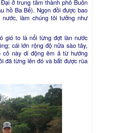
o Đại ở trung tâm thành phố Buôn
au hồ Ba Bể). Ngọn đồi được bao
a nước, làm chúng tôi tưởng như
 gió to là nổi từng đợt làn nước
ng; cái lớn rộng độ nửa sào tây,
o cỏ này di động êm ả từ hướng
ôi đã từng lên đó và bắt được rùa