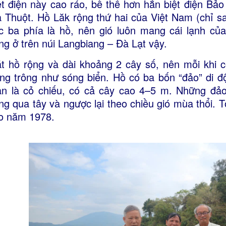
ệt điện này cao ráo, bề thế hơn hẳn biệt điện Bả
 Thuột. Hồ Lăk rộng thứ hai của Việt Nam (chỉ s
c ba phía là hồ, nên gió luôn mang cái lạnh củ
ng ở trên núi Langbiang – Đà Lạt vậy.
t hồ rộng và dài khoảng 2 cây số, nên mỗi khi có
ắng trông như sóng biển. Hồ có ba bốn “đảo” di độ
àn là cỏ chiếu, có cả cây cao 4–5 m. Những đả
ng qua tây và ngược lại theo chiều gió mùa thổi. T
o năm 1978.