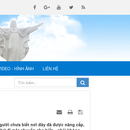
VIDEO - HÌNH ẢNH
LIÊN HỆ
 người chưa biết nơi đây đã được nâng cấp,