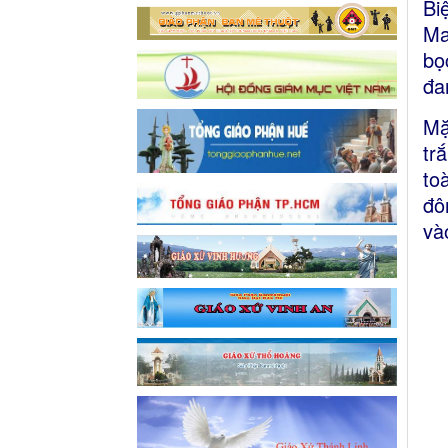
Bi
Ma
bọ
đa
Mặ
tr
to
đô
và