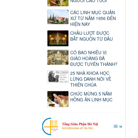
NGƯỜI CAO TUỔI
CÁC LINH MỤC QUẢN
XỨ TỪ NĂM 1956 ĐẾN
HIỆN NAY
CHẦU LƯỢT ĐƯỢC
BẮT NGUỒN TỪ ĐÂU
CÓ BAO NHIÊU VỊ
GIÁO HOÀNG ĐÃ
ĐƯỢC TUYÊN THÁNH?
25 NHÀ KHOA HỌC
LỪNG DANH NÓI VỀ
THIÊN CHÚA
CHÚC MỪNG 5 NĂM
HỒNG ÂN LINH MỤC