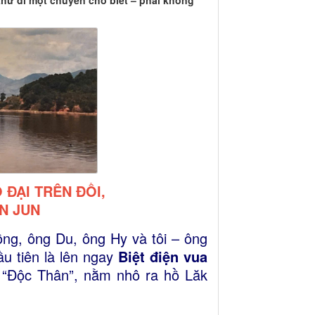
hử đi một chuyến cho biết – phải không
 ĐẠI TRÊN ĐỒI,
N JUN
ng, ông Du, ông Hy và tôi – ông
u tiên là lên ngay
Biệt điện vua
ồi “Độc Thân”, nằm nhô ra hồ Lăk