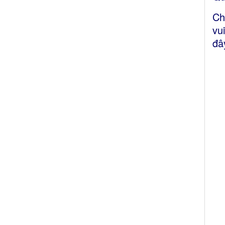
Ch
vu
đâ