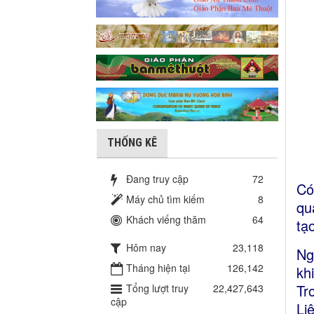
THỐNG KÊ
Đang truy cập
72
Có
Máy chủ tìm kiếm
8
qu
Khách viếng thăm
64
tạ
Hôm nay
23,118
Ng
Tháng hiện tại
126,142
kh
Tr
Tổng lượt truy
22,427,643
cập
Li