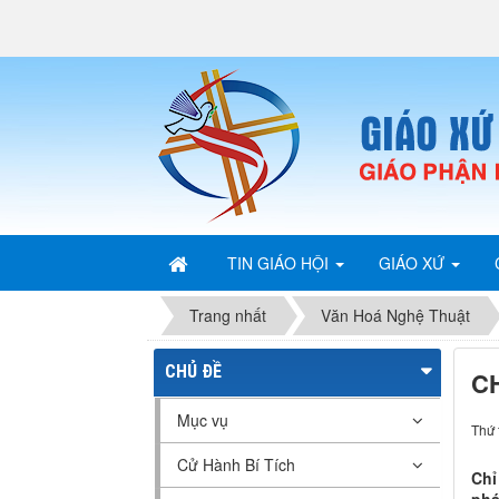
TIN GIÁO HỘI
GIÁO XỨ
Trang nhất
Văn Hoá Nghệ Thuật
CHỦ ĐỀ
C
Mục vụ
Thứ 
Cử Hành Bí Tích
Chỉ