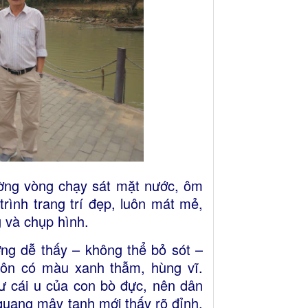
ường vòng chạy sát mặt nước, ôm
rình trang trí đẹp, luôn mát mẻ,
 và chụp hình.
ợng dễ thấy – không thể bỏ sót –
ôn có màu xanh thẫm, hùng vĩ.
ư cái u của con bò đực, nên dân
 quang mây tạnh mới thấy rõ đỉnh.