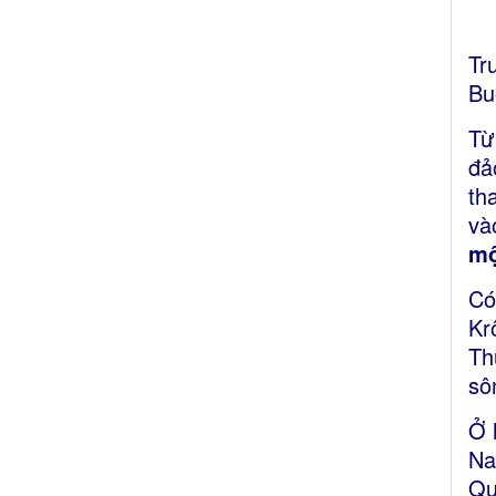
Tr
Bu
Từ
đả
th
và
m
Có
Kr
Th
sô
Ở 
Na
Qu