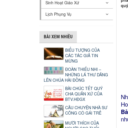
phá
Sinh Hoạt Giáo Xứ
quý
Lịch Phụng Vụ
BÀI XEM NHIỀU
BIỂU TƯỢNG CỦA
CÁC TÁC GIẢ TIN
MỪNG
ĐOÀN THIẾU NHI –
NHỮNG LÁ THƯ DÂNG
LÊN CHÚA HÀI ĐỒNG
BÀI CHÚC TẾT QUÝ
CHA QUẢN XỨ CỦA
Nh
BTV.HĐGX
Ho
CÂU CHUYỆN NHÀ SƯ
Bả
CÕNG CÔ GÁI TRẺ
nh
MƯỜI THÍCH CỦA