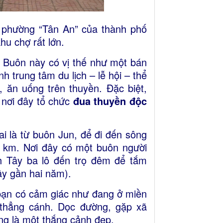
t phường “Tân An” của thành phố
u chợ rất lớn.
. Buôn này có vị thế như một bán
h trung tâm du lịch – lễ hội – thể
 ăn uống trên thuyền. Đặc biệt,
 nơi đây tổ chức
đua thuyền độc
i là từ buôn Jun, để đi đến sông
 km. Nơi đây có một buôn người
h Tây ba lô đến trọ đêm để tắm
ây gần hai năm).
 bạn có cảm giác như đang ở miền
thẳng cánh. Dọc đường, gặp xã
ng là một thắng cảnh đẹp.