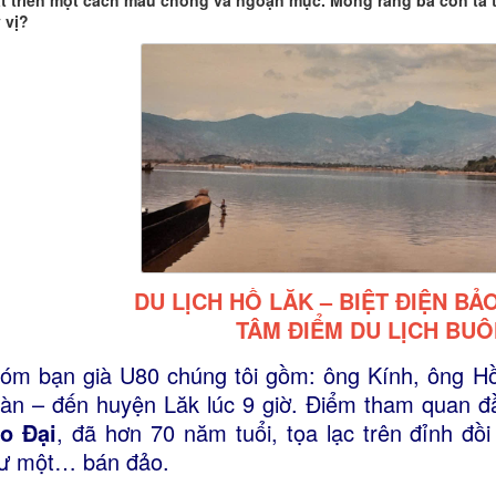
t triển một cách mau chóng và ngoạn mục. Mong rằng bà con ta t
 vị?
DU LỊCH HỒ LĂK – BIỆT ĐIỆN BẢO
TÂM ĐIỂM DU LỊCH BUÔ
óm bạn già U80 chúng tôi gồm: ông Kính, ông Hồ
àn – đến huyện Lăk lúc 9 giờ. Điểm tham quan đầ
o Đại
, đã hơn 70 năm tuổi, tọa lạc trên đỉnh đ
ư một… bán đảo.