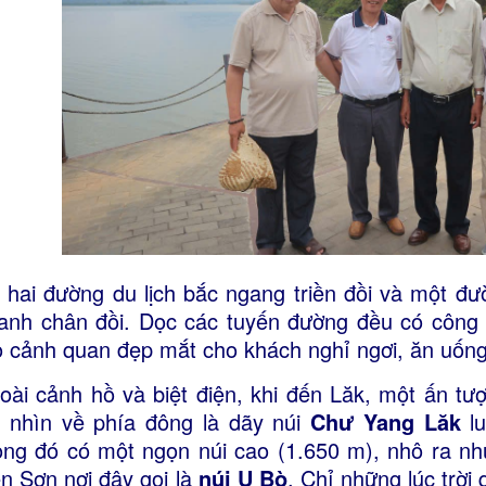
 hai đường du lịch bắc ngang triền đồi và một đ
anh chân đồi. Dọc các tuyến đường đều có công t
o cảnh quan đẹp mắt cho khách nghỉ ngơi, ăn uống
oài cảnh hồ và biệt điện, khi đến Lăk, một ấn tư
i nhìn về phía đông là dãy núi
Chư Yang Lăk
lu
ong đó có một ngọn núi cao (1.650 m), nhô ra nh
ên Sơn nơi đây gọi là
núi U Bò
. Chỉ những lúc trời