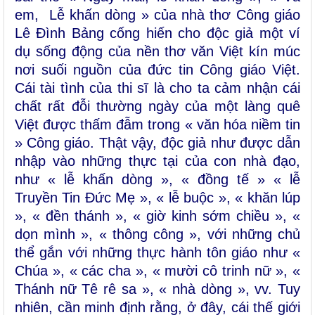
em, Lễ khấn dòng » của nhà thơ Công giáo
Lê Đình Bảng cống hiến cho độc giả một ví
dụ sống động của nền thơ văn Việt kín múc
nơi suối nguồn của đức tin Công giáo Việt.
Cái tài tình của thi sĩ là cho ta cảm nhận cái
chất rất đỗi thường ngày của một làng quê
Việt được thấm đẫm trong « văn hóa niềm tin
» Công giáo. Thật vậy, độc giả như được dẫn
nhập vào những thực tại của con nhà đạo,
như « lễ khấn dòng », « đồng tế » « lễ
Truyền Tin Đức Mẹ », « lễ buộc », « khăn lúp
», « đền thánh », « giờ kinh sớm chiều », «
dọn mình », « thông công », với những chủ
thể gắn với những thực hành tôn giáo như «
Chúa », « các cha », « mười cô trinh nữ », «
Thánh nữ Tê rê sa », « nhà dòng », vv. Tuy
nhiên, cần minh định rằng, ở đây, cái thế giới