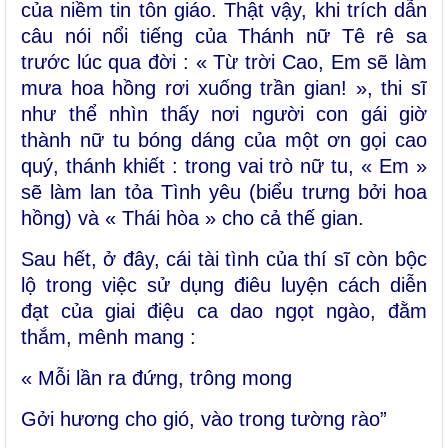
của niềm tin tôn giáo. Thật vậy, khi trích dẫn
câu nói nổi tiếng của Thánh nữ Tê rê sa
trước lúc qua đời : « Từ trời Cao, Em sẽ làm
mưa hoa hồng rơi xuống trần gian! », thi sĩ
như thể nhìn thấy nơi người con gái giờ
thành nữ tu bóng dáng của một ơn gọi cao
quý, thánh khiết : trong vai trò nữ tu, « Em »
sẽ làm lan tỏa Tình yêu (biểu trưng bởi hoa
hồng) và « Thái hòa » cho cả thế gian.
Sau hết, ở đây, cái tài tình của thí sĩ còn bộc
lộ trong việc sử dụng điêu luyện cách diễn
đạt của giai điệu ca dao ngọt ngào, đằm
thắm, mênh mang :
« Mỗi lần ra đứng, trông mong
Gởi hương cho gió, vào trong tường rào”