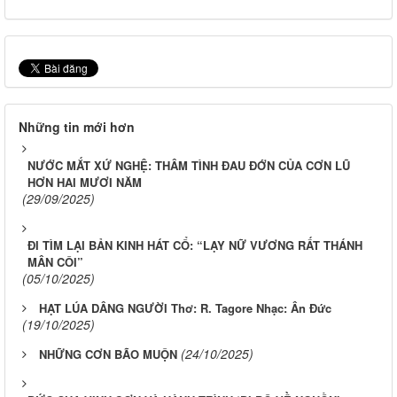
Những tin mới hơn
NƯỚC MẮT XỨ NGHỆ: THÂM TÌNH ĐAU ĐỚN CỦA CƠN LŨ
HƠN HAI MƯƠI NĂM
(29/09/2025)
ĐI TÌM LẠI BẢN KINH HÁT CỔ: “LẠY NỮ VƯƠNG RẤT THÁNH
MÂN CÔI”
(05/10/2025)
HẠT LÚA DÂNG NGƯỜI Thơ: R. Tagore Nhạc: Ân Đức
(19/10/2025)
(24/10/2025)
NHỮNG CƠN BÃO MUỘN