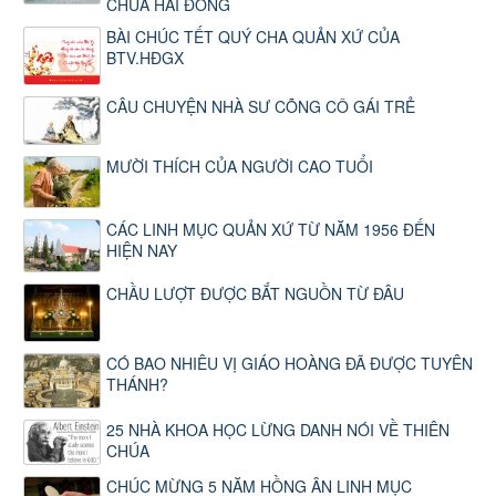
CHÚA HÀI ĐỒNG
BÀI CHÚC TẾT QUÝ CHA QUẢN XỨ CỦA
BTV.HĐGX
CÂU CHUYỆN NHÀ SƯ CÕNG CÔ GÁI TRẺ
MƯỜI THÍCH CỦA NGƯỜI CAO TUỔI
CÁC LINH MỤC QUẢN XỨ TỪ NĂM 1956 ĐẾN
HIỆN NAY
CHẦU LƯỢT ĐƯỢC BẮT NGUỒN TỪ ĐÂU
CÓ BAO NHIÊU VỊ GIÁO HOÀNG ĐÃ ĐƯỢC TUYÊN
THÁNH?
25 NHÀ KHOA HỌC LỪNG DANH NÓI VỀ THIÊN
CHÚA
CHÚC MỪNG 5 NĂM HỒNG ÂN LINH MỤC