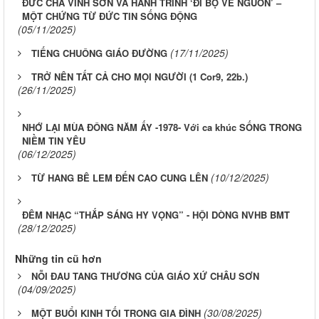
ĐỨC CHA VINH SƠN VÀ HÀNH TRÌNH ‘ĐI BỘ VỀ NGUỒN’ –
MỘT CHỨNG TỪ ĐỨC TIN SỐNG ĐỘNG
(05/11/2025)
(17/11/2025)
TIẾNG CHUÔNG GIÁO ĐƯỜNG
TRỞ NÊN TẤT CẢ CHO MỌI NGƯỜI (1 Cor9, 22b.)
(26/11/2025)
NHỚ LẠI MÙA ĐÔNG NĂM ẤY -1978- Với ca khúc SỐNG TRONG
NIỀM TIN YÊU
(06/12/2025)
(10/12/2025)
TỪ HANG BÊ LEM ĐẾN CAO CUNG LÊN
ĐÊM NHẠC “THẮP SÁNG HY VỌNG” - HỘI DÒNG NVHB BMT
(28/12/2025)
Những tin cũ hơn
NỖI ĐAU TANG THƯƠNG CỦA GIÁO XỨ CHÂU SƠN
(04/09/2025)
(30/08/2025)
MỘT BUỔI KINH TỐI TRONG GIA ĐÌNH