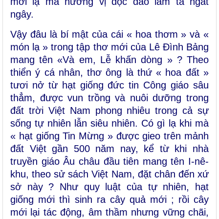
mới lạ mà hương vị độc đáo làm ta ngất
ngây.
Vậy đâu là bí mật của cái « hoa thơm » và «
món lạ » trong tập thơ mới của Lê Đình Bảng
mang tên «Và em, Lễ khấn dòng » ? Theo
thiển ý cá nhân, thơ ông là thứ « hoa đất »
tươi nở từ hạt giống đức tin Công giáo sâu
thẳm, được vun trồng và nuôi dưỡng trong
đất trời Việt Nam phong nhiêu trong cả sự
sống tự nhiên lẫn siêu nhiên. Có gì lạ khi mà
« hạt giống Tin Mừng » được gieo trên mảnh
đất Việt gần 500 năm nay, kể từ khi nhà
truyền giáo Âu châu đầu tiên mang tên I-nê-
khu, theo sử sách Việt Nam, đặt chân đến xứ
sở này ? Như quy luật của tự nhiên, hạt
giống mới thì sinh ra cây quả mới ; rồi cây
mới lại tác động, âm thầm nhưng vững chãi,