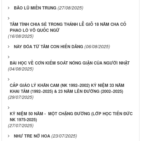
(27/08/2025)
BÃO LŨ MIỀN TRUNG
TÂM TÌNH CHIA SẺ TRONG THÁNH LỄ GIỖ 18 NĂM CHA CỐ
PHAO LÔ VÕ QUỐC NGỮ
(16/08/2025)
(06/08/2025)
​​​​​​​NÀY ĐÓA TỪ TÂM CON HIẾN DÂNG
BÀI HỌC VỀ CƠN KIỂM SOÁT NÓNG GIẬN CỦA NGƯỜI NHẬT
(04/08/2025)
CẤP GIÁO LÝ KHĂN CAM (NK 1992–2002) KỶ NIỆM 33 NĂM
KHAI TÂM (1992–2025) & 23 NĂM LÊN ĐƯỜNG (2002–2025)
(29/07/2025)
KỶ NIỆM 50 NĂM - MỘT CHẶNG ĐƯỜNG (LỚP HỌC TIẾN ĐỨC
NK 1975-2025)
(27/07/2025)
(23/07/2025)
NHƯ TRE NỞ HOA