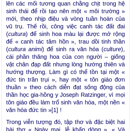
lên các mối tương quan chằng chịt trong hệ
sinh thái để rồi tạo nên một « môi trường »
mới, theo nhịp điệu và vòng tuần hoàn của
vũ trụ. Thế rồi, công việc canh tác đất đai
(
cultura
) để sinh hoa màu lại được mở rộng
để « canh tác tâm hồn », trau dồi tinh thần
(
cultura animi
) để sinh ra văn hóa (
culture
),
cái phần thăng hoa của con người – giống
vật chân đạp đất nhưng lòng hướng thiên và
hướng thượng. Làm gì có thể tồn tại một «
đức tin trần trụi », hay một « tôn giáo đơn
thuần » theo cách diễn đạt sống động của
thần học gia-hồng y Joseph Ratzinger, vì mọi
tôn giáo đều làm trổ sinh văn hóa, một nền «
văn hóa đức tin »
[1]
!
Trong viễn tượng đó, tập thơ và đặc biệt hai
bài thơ « Ngày mai, lễ khấn dòng », « Và