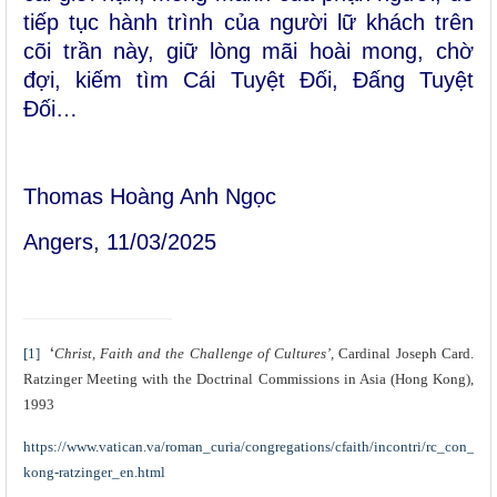
tiếp tục hành trình của người lữ khách trên
cõi trần này, giữ lòng mãi hoài mong, chờ
đợi, kiếm tìm Cái Tuyệt Đối, Đấng Tuyệt
Đối…
Thomas Hoàng Anh Ngọc
Angers, 11/03/2025
‘
[1]
Christ, Faith and the Challenge of Cultures’,
Cardinal
Joseph Card.
Ratzinger Meeting with the Doctrinal Commissions in Asia (Hong Kong),
1993
https://www.vatican.va/roman_curia/congregations/cfaith/incontri/rc_con_c
kong-ratzinger_en.html