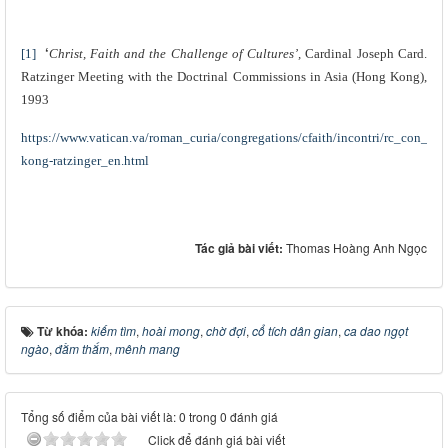
‘
[1]
Christ, Faith and the Challenge of Cultures’,
Cardinal
Joseph Card.
Ratzinger Meeting with the Doctrinal Commissions in Asia (Hong Kong),
1993
https://www.vatican.va/roman_curia/congregations/cfaith/incontri/rc_con_c
kong-ratzinger_en.html
Tác giả bài viết:
Thomas Hoàng Anh Ngọc
Từ khóa:
kiếm tìm
,
hoài mong
,
chờ đợi
,
cổ tích dân gian
,
ca dao ngọt
ngào
,
đằm thắm
,
mênh mang
Tổng số điểm của bài viết là: 0 trong 0 đánh giá
Click để đánh giá bài viết