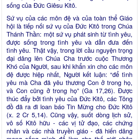
sống của Đức Giêsu Kitô.
Sứ vụ của các môn đệ và của toàn thể Giáo
hội là tiếp nối sứ vụ của Đức Kitô trong Chúa
Thánh Thần: một sứ vụ phát sinh từ tình yêu,
được sống trong tình yêu và dẫn đưa đến
tình yêu. Thật vậy, trong lời cầu nguyện trọng
đại dâng lên Chúa Cha trước cuộc Thương
Khó của Người, sau khi khẩn xin cho các môn
đệ được hiệp nhất, Người kết luận: “để tình
yêu mà Cha đã yêu thương Con ở trong họ,
và Con cũng ở trong họ” (Ga 17,26). Được
thúc đẩy bởi tình yêu của Đức Kitô, các Tông
đồ đã ra đi loan báo Tin Mừng cho Đức Kitô
(x. 2 Cr 5,14). Cũng vậy, suốt dòng lịch sử,
vô số Kitô hữu - các vị tử đạo, các chứng
nhân và các nhà truyền giáo - đã hiến dâng
mạng sống mình để làm cho thế giới nhận