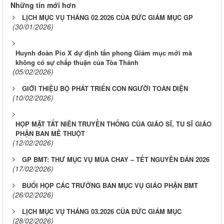
Những tin mới hơn
LỊCH MỤC VỤ THÁNG 02.2026 CỦA ĐỨC GIÁM MỤC GP
(30/01/2026)
Huynh đoàn Pio X dự định tấn phong Giám mục mới mà
không có sự chấp thuận của Tòa Thánh
(05/02/2026)
GIỚI THIỆU BỘ PHÁT TRIỂN CON NGƯỜI TOÀN DIỆN
(10/02/2026)
HỌP MẶT TẤT NIÊN TRUYỀN THỐNG CỦA GIÁO SĨ, TU SĨ GIÁO
PHẬN BAN MÊ THUỘT
(12/02/2026)
GP BMT: ​​​​​​​THƯ MỤC VỤ MÙA CHAY – TẾT NGUYÊN ĐÁN 2026
(17/02/2026)
BUỔI HỌP CÁC TRƯỞNG BAN MỤC VỤ GIÁO PHẬN BMT
(26/02/2026)
LỊCH MỤC VỤ THÁNG 03.2026 CỦA ĐỨC GIÁM MỤC
(28/02/2026)