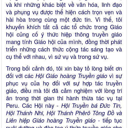
và khi những khác biệt về văn hóa, linh đạo
và phụng vụ được thể hiện cách trọn vẹn và
hài hòa trong cùng một đức tin. Vì thế, tôi
khuyến khích tất cả các tổ chức trong Giáo
hội củng cố ý thức hiệp thông truyền giáo
mang tính Giáo hội của mình, đồng thời phát
triển những cách thức cộng tác sáng tạo và
cụ thể với nhau, vì sứ vụ và trong sứ vụ.
Trong bối cảnh đó, tôi xin bày tỏ lòng biết ơn
đối với các
Hội Giáo hoàng Truyền giáo
vì sự
phục vụ của họ đối với sự hợp tác truyền
giáo, điều mà tôi đã cảm nghiệm với lòng tri
ân trong thời gian thi hành thừa tác vụ tại
Peru. Các Hội này -
Hội Truyền bá Đức Tin,
Hội Thánh Nhi, Hội Thánh Phêrô Tông Đồ và
Liên hiệp Giáo hoàng Truyền giáo
- tiếp tục
nuôi dưỡng và đào tạo ý thức truyền giáo cho