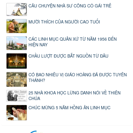
CÂU CHUYỆN NHÀ SƯ CÕNG CÔ GÁI TRẺ
MƯỜI THÍCH CỦA NGƯỜI CAO TUỔI
CÁC LINH MỤC QUẢN XỨ TỪ NĂM 1956 ĐẾN
HIỆN NAY
CHẦU LƯỢT ĐƯỢC BẮT NGUỒN TỪ ĐÂU
CÓ BAO NHIÊU VỊ GIÁO HOÀNG ĐÃ ĐƯỢC TUYÊN
THÁNH?
25 NHÀ KHOA HỌC LỪNG DANH NÓI VỀ THIÊN
CHÚA
CHÚC MỪNG 5 NĂM HỒNG ÂN LINH MỤC