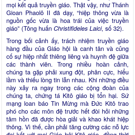
mọi kết quả truyền giáo. Thật vậy, như Thánh
Gioan Phaolô II đã dạy, “hiệp thông vừa là
nguồn gốc vừa là hoa trái của việc truyền
giáo” (Tông huấn
Christifideles Laici
, số 32).
Trong bối cảnh ấy, trách nhiệm truyền giáo
hàng đầu của Giáo hội là canh tân và củng
cố sự hiệp nhất thiêng liêng và huynh đệ giữa
các thành viên. Trong nhiều hoàn cảnh,
chúng ta gặp phải xung đột, phân cực, hiểu
lầm và thiếu lòng tin lẫn nhau. Khi những điều
này xảy ra ngay trong các cộng đoàn của
chúng ta, chứng tá Kitô giáo bị tổn hại. Sứ
mạng loan báo Tin Mừng mà Đức Kitô trao
phó cho các môn đệ trước hết đòi hỏi những
tâm hồn đã được hòa giải và khao khát hiệp
thông. Vì thế, cần phải tăng cường các nỗ lực
đại kết với mọi Giáo hội Kitô giáo, đồng thời