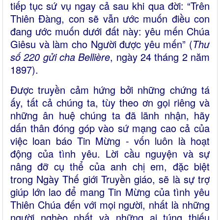
tiếp tục sứ vụ ngay cả sau khi qua đời: “Trên
Thiên Đàng, con sẽ vẫn ước muốn điều con
đang ước muốn dưới đất này: yêu mến Chúa
Giêsu và làm cho Người được yêu mến” (
Thư
số 220 gửi cha Bellière
, ngày 24 tháng 2 năm
1897).
Được truyền cảm hứng bởi những chứng tá
ấy, tất cả chúng ta, tùy theo ơn gọi riêng và
những ân huệ chúng ta đã lãnh nhận, hãy
dấn thân đóng góp vào sứ mạng cao cả của
việc loan báo Tin Mừng - vốn luôn là hoạt
động của tình yêu. Lời cầu nguyện và sự
nâng đỡ cụ thể của anh chị em, đặc biệt
trong Ngày Thế giới Truyền giáo, sẽ là sự trợ
giúp lớn lao để mang Tin Mừng của tình yêu
Thiên Chúa đến với mọi người, nhất là những
người nghèo nhất và những ai túng thiếu