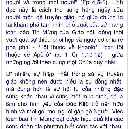
người và trong mọi người” (Ep 4,5-6). Linh
đạo này là cách thế sống hằng ngày của
người môn đệ truyền giáo; nó giúp chúng ta
tái khám phá tầm nhìn phổ quát của sứ mạng
loan báo Tin Mừng của Giáo hội, đồng thời
vượt qua sự thiếu phối hợp và nguy cơ chia rẽ
phe phái - “Tôi thuộc về Phaolô”, “còn tôi
thuộc về Apôllô” (x. 1 Cr 1,10-12) - giữa
những người theo cùng một Chúa duy nhất.
Dĩ nhiên, sự hiệp nhất trong sứ vụ truyền
giáo không nên được hiểu là sự đồng nhất,
mà đúng hơn là sự hội tụ của những đặc
sủng khác nhau vì cùng một mục đích, đó là
làm cho tình yêu của Đức Kitô trở nên hữu
hình và mời gọi mọi người gặp gỡ Người. Việc
loan báo Tin Mừng đạt được hiệu quả khi các
cộng đoàn địa phương biết cộng tác với nhau,