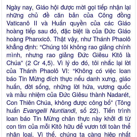
Ngày nay, Giáo hội được mời gọi tiếp nhận lại
những chủ đề căn bản của Công đồng
Vaticanô II và Huấn quyền của các Giáo
hoàng tiếp sau đó, đặc biệt là của Đức Giáo
hoàng Phanxicô. Thật vậy, như Thánh Phaolô
khẳng định: “Chúng tôi không rao giảng chính
mình, nhưng rao giảng Đức Giêsu Kitô là
Chúa” (2 Cr 4,5). Vì lý do đó, tôi nhắc lại lời
của Thánh Phaolô VI: “Không có việc loan
báo Tin Mừng đích thực nếu danh xưng, giáo
huấn, đời sống, những lời hứa, vương quốc
và mầu nhiệm của Đức Giêsu thành Nadarét,
Con Thiên Chúa, không được công bố” (Tông
huấn
Evangelii Nuntiandi
, số 22). Tiến trình
loan báo Tin Mừng chân thực này khởi đi từ
con tim của mỗi Kitô hữu để vươn tới toàn thể
nhân loại. Vì thế, chúng ta càng hiệp nhất