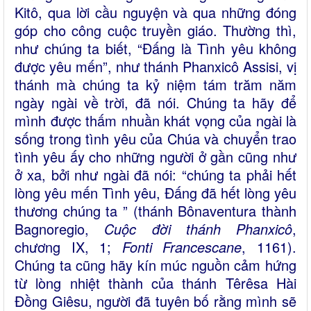
Kitô, qua lời cầu nguyện và qua những đóng
góp cho công cuộc truyền giáo. Thường thì,
như chúng ta biết, “Đấng là Tình yêu không
được yêu mến”, như thánh Phanxicô Assisi, vị
thánh mà chúng ta kỷ niệm tám trăm năm
ngày ngài về trời, đã nói. Chúng ta hãy để
mình được thấm nhuần khát vọng của ngài là
sống trong tình yêu của Chúa và chuyển trao
tình yêu ấy cho những người ở gần cũng như
ở xa, bởi như ngài đã nói: “chúng ta phải hết
lòng yêu mến Tình yêu, Đấng đã hết lòng yêu
thương chúng ta ” (thánh Bônaventura thành
Bagnoregio,
Cuộc đời thánh Phanxicô
,
chương IX, 1;
Fonti Francescane
, 1161).
Chúng ta cũng hãy kín múc nguồn cảm hứng
từ lòng nhiệt thành của thánh Têrêsa Hài
Đồng Giêsu, người đã tuyên bố rằng mình sẽ