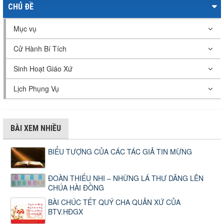
CHỦ ĐỀ
Mục vụ
Cử Hành Bí Tích
Sinh Hoạt Giáo Xứ
Lịch Phụng Vụ
BÀI XEM NHIỀU
BIỂU TƯỢNG CỦA CÁC TÁC GIẢ TIN MỪNG
ĐOÀN THIẾU NHI – NHỮNG LÁ THƯ DÂNG LÊN
CHÚA HÀI ĐỒNG
BÀI CHÚC TẾT QUÝ CHA QUẢN XỨ CỦA
BTV.HĐGX