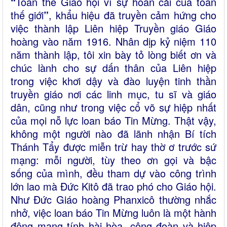
“
Toàn thể Giáo hội vì sự hoán cải của toàn
thế giới
”
, khẩu hiệu đã truyền cảm hứng cho
việc thành lập Liên hiệp Truyền giáo Giáo
hoàng vào năm 1916. Nhân dịp kỷ niệm 110
năm thành lập, tôi xin bày tỏ lòng biết ơn và
chúc lành cho sự dấn thân của Liên hiệp
trong việc khơi dậy và đào luyện tinh thần
truyền giáo nơi các linh mục, tu sĩ và giáo
dân, cũng như trong việc cổ võ sự hiệp nhất
của mọi nỗ lực loan báo Tin Mừng. Thật vậy,
không một người nào đã lãnh nhận Bí tích
Thánh Tẩy được miễn trừ hay thờ ơ trước sứ
mạng: mỗi người, tùy theo ơn gọi và bậc
sống của mình, đều tham dự vào công trình
lớn lao mà Đức Kitô đã trao phó cho Giáo hội.
Như Đức Giáo hoàng Phanxicô thường nhắc
nhở, việc loan báo Tin Mừng luôn là một hành
động mang tính hài hòa, cộng đoàn và hiệp