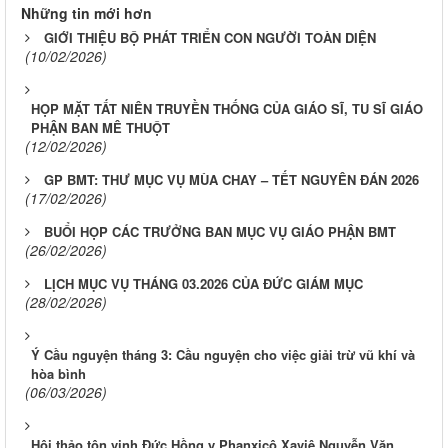
Những tin mới hơn
GIỚI THIỆU BỘ PHÁT TRIỂN CON NGƯỜI TOÀN DIỆN
(10/02/2026)
HỌP MẶT TẤT NIÊN TRUYỀN THỐNG CỦA GIÁO SĨ, TU SĨ GIÁO
PHẬN BAN MÊ THUỘT
(12/02/2026)
GP BMT: ​​​​​​​THƯ MỤC VỤ MÙA CHAY – TẾT NGUYÊN ĐÁN 2026
(17/02/2026)
BUỔI HỌP CÁC TRƯỞNG BAN MỤC VỤ GIÁO PHẬN BMT
(26/02/2026)
LỊCH MỤC VỤ THÁNG 03.2026 CỦA ĐỨC GIÁM MỤC
(28/02/2026)
Ý Cầu nguyện tháng 3: Cầu nguyện cho việc giải trừ vũ khí và
hòa bình
(06/03/2026)
Hội thảo tôn vinh Đức Hồng y Phanxicô Xaviê Nguyễn Văn