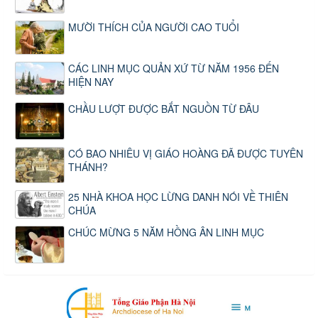
MƯỜI THÍCH CỦA NGƯỜI CAO TUỔI
CÁC LINH MỤC QUẢN XỨ TỪ NĂM 1956 ĐẾN
HIỆN NAY
CHẦU LƯỢT ĐƯỢC BẮT NGUỒN TỪ ĐÂU
CÓ BAO NHIÊU VỊ GIÁO HOÀNG ĐÃ ĐƯỢC TUYÊN
THÁNH?
25 NHÀ KHOA HỌC LỪNG DANH NÓI VỀ THIÊN
CHÚA
CHÚC MỪNG 5 NĂM HỒNG ÂN LINH MỤC