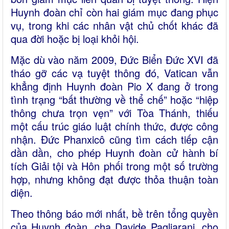
Huynh đoàn chỉ còn hai giám mục đang phục
vụ, trong khi các nhân vật chủ chốt khác đã
qua đời hoặc bị loại khỏi hội.
Mặc dù vào năm 2009, Đức Biển Đức XVI đã
tháo gỡ các vạ tuyệt thông đó, Vatican vẫn
khẳng định Huynh đoàn Pio X đang ở trong
tình trạng “bất thường về thể chế” hoặc “hiệp
thông chưa trọn vẹn” với Tòa Thánh, thiếu
một cấu trúc giáo luật chính thức, được công
nhận. Đức Phanxicô cũng tìm cách tiếp cận
dần dần, cho phép Huynh đoàn cử hành bí
tích Giải tội và Hôn phối trong một số trường
hợp, nhưng không đạt được thỏa thuận toàn
diện.
Theo thông báo mới nhất, bề trên tổng quyền
của Huynh đoàn, cha Davide Pagliarani, cho