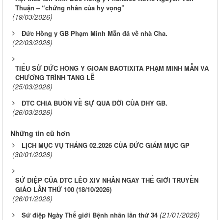
Thuận – “chứng nhân của hy vọng”
(19/03/2026)
Đức Hồng y GB Phạm Minh Mẫn đã về nhà Cha.
(22/03/2026)
TIỂU SỬ ĐỨC HỒNG Y GIOAN BAOTIXITA PHẠM MINH MẪN VÀ
CHƯƠNG TRÌNH TANG LỄ
(25/03/2026)
ĐTC CHIA BUỒN VỀ SỰ QUA ĐỜI CỦA ĐHY GB.
(26/03/2026)
Những tin cũ hơn
LỊCH MỤC VỤ THÁNG 02.2026 CỦA ĐỨC GIÁM MỤC GP
(30/01/2026)
SỨ ĐIỆP CỦA ĐTC LÊÔ XIV NHÂN NGÀY THẾ GIỚI TRUYỀN
GIÁO LẦN THỨ 100 (18/10/2026)
(26/01/2026)
(21/01/2026)
Sứ điệp Ngày Thế giới Bệnh nhân lần thứ 34