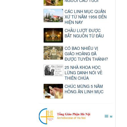
NGƯỜI CAO TUỔI
CÁC LINH MỤC QUẢN
XỨ TỪ NĂM 1956 ĐẾN
HIỆN NAY
CHẦU LƯỢT ĐƯỢC
BẮT NGUỒN TỪ ĐÂU
CÓ BAO NHIÊU VỊ
GIÁO HOÀNG ĐÃ
ĐƯỢC TUYÊN THÁNH?
25 NHÀ KHOA HỌC
LỪNG DANH NÓI VỀ
THIÊN CHÚA
CHÚC MỪNG 5 NĂM
HỒNG ÂN LINH MỤC