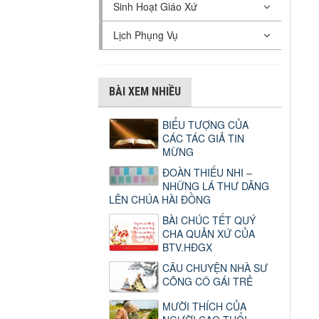
Sinh Hoạt Giáo Xứ
Lịch Phụng Vụ
BÀI XEM NHIỀU
BIỂU TƯỢNG CỦA
CÁC TÁC GIẢ TIN
MỪNG
ĐOÀN THIẾU NHI –
NHỮNG LÁ THƯ DÂNG
LÊN CHÚA HÀI ĐỒNG
BÀI CHÚC TẾT QUÝ
CHA QUẢN XỨ CỦA
BTV.HĐGX
CÂU CHUYỆN NHÀ SƯ
CÕNG CÔ GÁI TRẺ
MƯỜI THÍCH CỦA