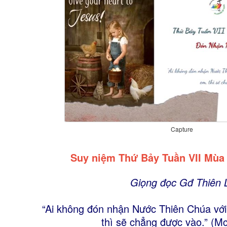
Capture
Suy niệm Thứ Bảy Tuần VII Mù
Giọng đọc Gđ Thiên 
“Ai không đón nhận Nước Thiên Chúa với
thì sẽ chẳng được vào.” (Mc