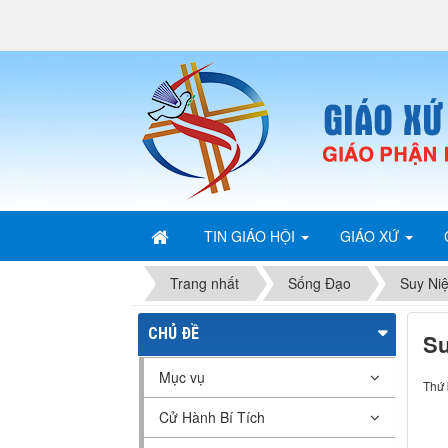
TIN GIÁO HỘI
GIÁO XỨ
Trang nhất
Sống Đạo
Suy Ni
CHỦ ĐỀ
Su
Mục vụ
Thứ 
Cử Hành Bí Tích