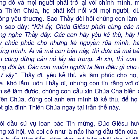
ng đồ và mọi người phải trở lại với chính mình,
a Thiên Chúa, họ phải kết nối với mọi người, d
ông yêu thương. Sao Thầy đòi hỏi chúng con làm 
m sao đây: “
Khi ấy, Chúa Giêsu phán cùng các 
ng nghe Thầy đây: Các con hãy yêu kẻ thù, hãy 
y chúc phúc cho những kẻ nguyền rủa mình, h
ống mình. Ai vả má con bên này, thì đưa cả má bên 
n cũng đừng cản nó lấy áo trong. Ai xin, thì con 
ng đòi lại. Các con muốn người ta làm điều gì cho 
ư vậy”.
Thầy ơi, yêu kẻ thù và làm phúc cho họ,
a, khó lắm luôn Thầy ơi, nhưng con tin rằng với
n sẽ làm được, chúng con cầu xin Chúa Cha biến đổ
iên Chúa, đừng coi anh em mình là kẻ thù, để họ
t gia đình Thiên Chúa ngay tại trần thế này.
ởi đầu sứ vụ loan báo Tin mừng, Đức Giêsu hư
ng xã hội, và coi đó như là nấc thang đầu tiên của 