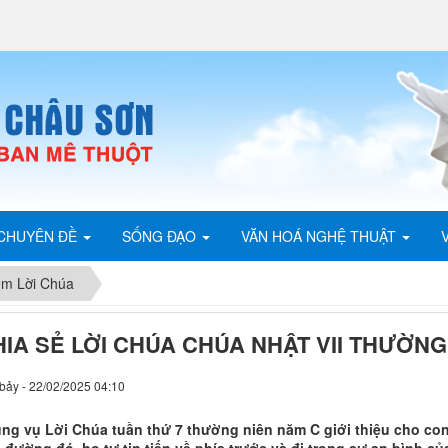
CHUYÊN ĐỀ
SỐNG ĐẠO
VĂN HOÁ NGHỆ THUẬT
ệm Lời Chúa
HIA SẺ LỜI CHÚA CHÚA NHẬT VII THƯỜNG
bảy - 22/02/2025 04:10
ng vụ Lời Chúa tuần thứ 7 thường niên năm C giới thiệu cho co