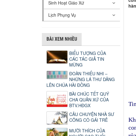
con
Sinh Hoạt Giáo Xứ
hàn
Lịch Phụng Vụ
BÀI XEM NHIỀU
BIỂU TƯỢNG CỦA
CÁC TÁC GIẢ TIN
MỪNG
ĐOÀN THIẾU NHI –
NHỮNG LÁ THƯ DÂNG
LÊN CHÚA HÀI ĐỒNG
BÀI CHÚC TẾT QUÝ
CHA QUẢN XỨ CỦA
Ti
BTV.HĐGX
CÂU CHUYỆN NHÀ SƯ
Kh
CÕNG CÔ GÁI TRẺ
co
MƯỜI THÍCH CỦA
rủ