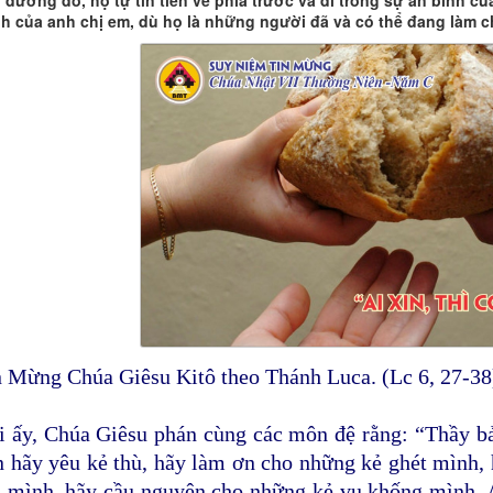
 đường đó, họ tự tin tiến về phía trước và đi trong sự an bình củ
h của anh chị em, dù họ là những người đã và có thể đang làm 
n Mừng Chúa Giêsu Kitô theo Thánh Luca. (Lc 6, 27-38
i ấy, Chúa Giêsu phán cùng các môn đệ rằng: “Thầy b
n hãy yêu kẻ thù, hãy làm ơn cho những kẻ ghét mình,
a mình, hãy cầu nguyện cho những kẻ vu khống mình. A