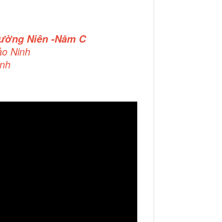
hường Niên -Năm C
ảo Ninh
inh