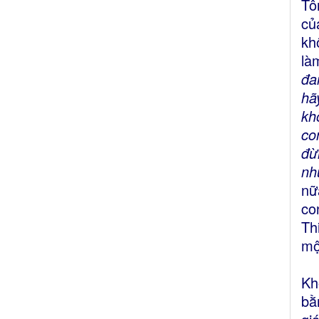
Tô
củ
kh
là
đa
hã
kh
co
đừ
nh
nữ
co
Th
mộ
Kh
bằ