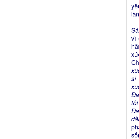
yê
là
Sá
vì
hã
xứ
Ch
xu
sĩ
xu
Ða
tô
Ða
dầ
ph
số