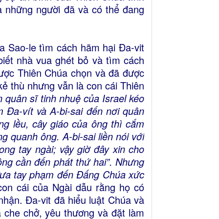
là những người đã và có thể đang
a Sao-le tìm cách hãm hại Đa-vit
biết nhà vua ghét bỏ và tìm cách
 được Thiên Chúa chọn và đã được
kẻ thù nhưng vẫn là con cái Thiên
 quân sĩ tinh nhuệ của Israel kéo
 Ða-vít và A-bi-sai đến nơi quân
ng lều, cây giáo của ông thì cắm
g quanh ông. A-bi-sai liền nói với
ong tay ngài; vậy giờ đây xin cho
ông cần đến phát thứ hai”. Nhưng
ai đưa tay phạm đến Ðấng Chúa xức
con cái của Ngài dẫu rằng họ có
hận. Đa-vit đã hiểu luật Chúa và
a che chở, yêu thương và đặt làm