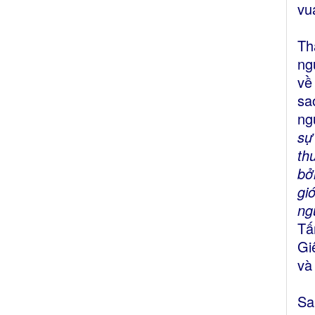
vu
Th
ng
về
sa
ng
sự
th
bở
gi
ng
Tấ
Gi
và
Sa