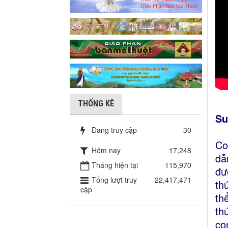
THỐNG KÊ
Su
Đang truy cập
30
Co
Hôm nay
17,248
dẫ
Tháng hiện tại
115,970
đư
Tổng lượt truy
22,417,471
th
cập
th
th
co