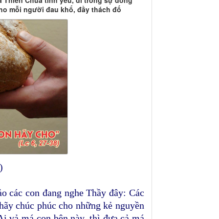
a Thiên Chúa tình yêu, đi trong sự đồng
cho mỗi người đau khổ, đầy thách đố
)
ảo các con đang nghe Thầy đây: Các
 hãy chúc phúc cho những kẻ nguyền
i vả má con bên này, thì đưa cả má