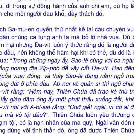
u, đi trong sự đồng hành của anh chị em, dù họ 
m cho mỗi người đau khổ, đầy thách đố.
ch Sa-mu-en quyển thứ nhất kể lại câu chuyện vu
 dân chúng ca tụng anh ta mà bỏ lơ nhà vua. Dù 
m hại nhưng Đa-vit luôn ý thức rằng đó là người
c dầu, nên không thể hãm hại khi có thể, dù đó là 
úa: “
Trong những ngày ấy, Sao-lê cùng với ba ngàn
ống hoang địa Zip-phô để vây bắt Ða-vít. Ban đêm
 (của vua) đóng, và thấy Sao-lê đang nằm ngủ tro
ống đất ở phía đầu. Ab-ner và quân sĩ thì ngủ chun
-vít rằng: “Hôm nay, Thiên Chúa đã trao kẻ thù tr
i lấy giáo đâm ông ấy một phát thâu xuống đất, kh
-vít nói với A-bi-sai rằng: “Chớ giết ngài, vì có 
u mà vô tội đâu
?”. Thiên Chúa luôn yêu thương 
ạm tội, có là nạn nhân của ma quỷ, Ngài vẫn đón n
ng đúng với tinh thần đó, ông đã được Thiên Chú