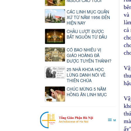
NGƯỜI CAO TUỔI
bên
CÁC LINH MỤC QUẢN
và 
XỨ TỪ NĂM 1956 ĐẾN
là
HIỆN NAY
cả
CHẦU LƯỢT ĐƯỢC
BẮT NGUỒN TỪ ĐÂU
ch
ch
CÓ BAO NHIÊU VỊ
cho
GIÁO HOÀNG ĐÃ
ĐƯỢC TUYÊN THÁNH?
Vậ
25 NHÀ KHOA HỌC
LỪNG DANH NÓI VỀ
th
THIÊN CHÚA
hậ
CHÚC MỪNG 5 NĂM
HỒNG ÂN LINH MỤC
Vậ
khỏ
thứ
mà
ấy”