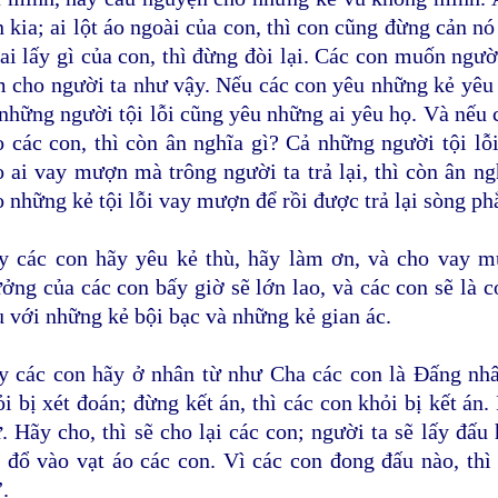
 kia; ai lột áo ngoài của con, thì con cũng đừng cản nó 
ai lấy gì của con, thì đừng đòi lại. Các con muốn ngườ
m cho người ta như vậy. Nếu các con yêu những kẻ yêu c
 những người tội lỗi cũng yêu những ai yêu họ. Và nếu
o các con, thì còn ân nghĩa gì? Cả những người tội l
o ai vay mượn mà trông người ta trả lại, thì còn ân ng
 những kẻ tội lỗi vay mượn để rồi được trả lại sòng ph
y các con hãy yêu kẻ thù, hãy làm ơn, và cho vay 
ưởng của các con bấy giờ sẽ lớn lao, và các con sẽ là 
u với những kẻ bội bạc và những kẻ gian ác.
y các con hãy ở nhân từ như Cha các con là Ðấng nhân
i bị xét đoán; đừng kết án, thì các con khỏi bị kết án.
. Hãy cho, thì sẽ cho lại các con; người ta sẽ lấy đấu
 đổ vào vạt áo các con. Vì các con đong đấu nào, thì
.