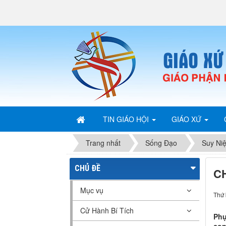
TIN GIÁO HỘI
GIÁO XỨ
Trang nhất
Sống Đạo
Suy Ni
CHỦ ĐỀ
C
Mục vụ
Thứ 
Cử Hành Bí Tích
Phụ