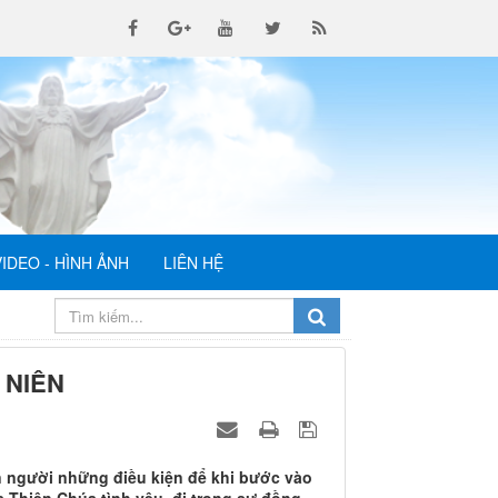
VIDEO - HÌNH ẢNH
LIÊN HỆ
 NIÊN
n người những điều kiện để khi bước vào