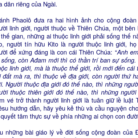
a dân riêng của Ngài.
ánh Phaolô đưa ra hai hình ảnh cho cộng đoàn C
ười linh giới, người thuộc về Thiên Chúa, một bên 
 thế gian, những ai thuộc linh giới phải sống thế 
o, người tín hữu Kito là người thuộc linh giới, h
ười để xứng đáng là con cái Thiên Chúa: “
Anh em
 sống, còn Ađam mới thì có thần trí ban sự sống.
uộc linh giới, mà là thuộc thể giới, rồi mới đến cái
i đất mà ra, thì thuộc về địa giới, còn người thứ ha
ới. Người thuộc địa giới đó thế nào, thì những ngườ
ười thuộc thiên giới đó thế nào, thì những người
m vé trở thành người linh giới là tuân giữ lề luật
êsu hướng dẫn, hãy yêu kẻ thù và cầu nguyện cho h
 quyết tâm thực sự về phía những ai chọn con đườn
u những bài giáo lý về đời sống cộng đoàn của Đ