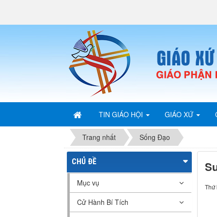
TIN GIÁO HỘI
GIÁO XỨ
Trang nhất
Sống Đạo
CHỦ ĐỀ
Su
Mục vụ
Thứ 
Cử Hành Bí Tích