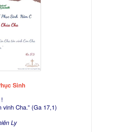
Phục Sinh
 !
 vinh Cha.” (Ga 17,1)
hiên Ly