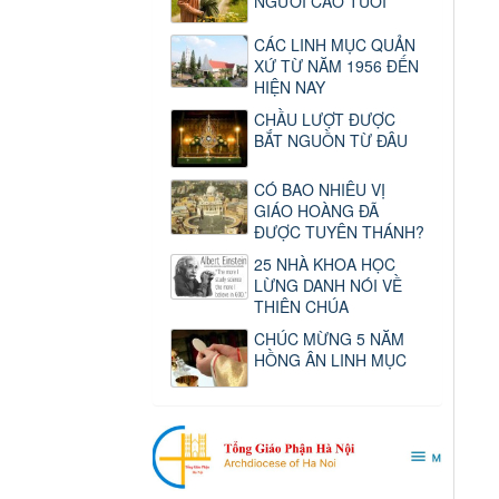
NGƯỜI CAO TUỔI
CÁC LINH MỤC QUẢN
XỨ TỪ NĂM 1956 ĐẾN
HIỆN NAY
CHẦU LƯỢT ĐƯỢC
BẮT NGUỒN TỪ ĐÂU
CÓ BAO NHIÊU VỊ
GIÁO HOÀNG ĐÃ
ĐƯỢC TUYÊN THÁNH?
25 NHÀ KHOA HỌC
LỪNG DANH NÓI VỀ
THIÊN CHÚA
CHÚC MỪNG 5 NĂM
HỒNG ÂN LINH MỤC