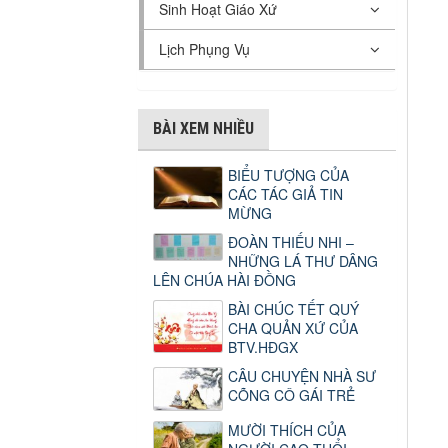
Sinh Hoạt Giáo Xứ
Lịch Phụng Vụ
BÀI XEM NHIỀU
BIỂU TƯỢNG CỦA
CÁC TÁC GIẢ TIN
MỪNG
ĐOÀN THIẾU NHI –
NHỮNG LÁ THƯ DÂNG
LÊN CHÚA HÀI ĐỒNG
BÀI CHÚC TẾT QUÝ
CHA QUẢN XỨ CỦA
BTV.HĐGX
CÂU CHUYỆN NHÀ SƯ
CÕNG CÔ GÁI TRẺ
MƯỜI THÍCH CỦA