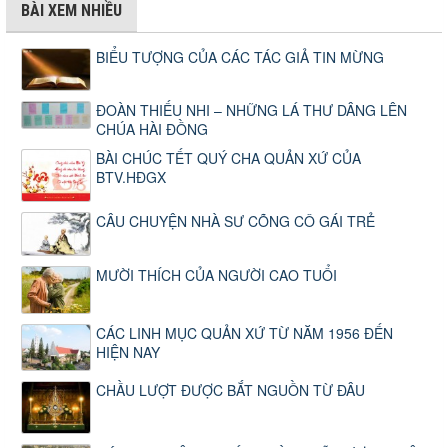
BÀI XEM NHIỀU
BIỂU TƯỢNG CỦA CÁC TÁC GIẢ TIN MỪNG
ĐOÀN THIẾU NHI – NHỮNG LÁ THƯ DÂNG LÊN
CHÚA HÀI ĐỒNG
BÀI CHÚC TẾT QUÝ CHA QUẢN XỨ CỦA
BTV.HĐGX
CÂU CHUYỆN NHÀ SƯ CÕNG CÔ GÁI TRẺ
MƯỜI THÍCH CỦA NGƯỜI CAO TUỔI
CÁC LINH MỤC QUẢN XỨ TỪ NĂM 1956 ĐẾN
HIỆN NAY
CHẦU LƯỢT ĐƯỢC BẮT NGUỒN TỪ ĐÂU