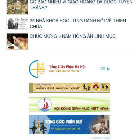
CÓ BAO NHIÊU VỊ GIÁO HOÀNG ĐÃ ĐƯỢC TUYÊN
THÁNH?
25 NHÀ KHOA HỌC LỪNG DANH NÓI VỀ THIÊN
CHÚA
CHÚC MỪNG 5 NĂM HỒNG ÂN LINH MỤC