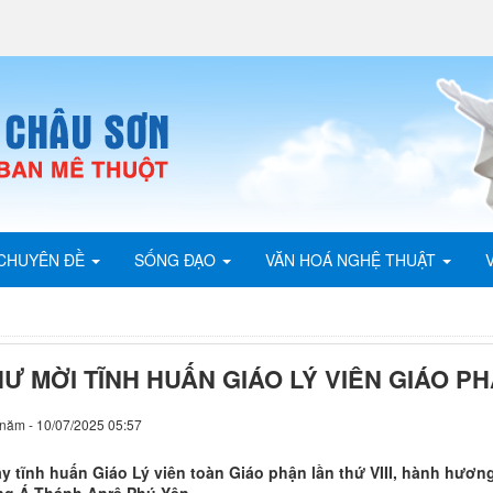
CHUYÊN ĐỀ
SỐNG ĐẠO
VĂN HOÁ NGHỆ THUẬT
HƯ MỜI TĨNH HUẤN GIÁO LÝ VIÊN GIÁO P
năm - 10/07/2025 05:57
y tĩnh huấn Giáo Lý viên toàn Giáo phận lần thứ VIII, hành hư