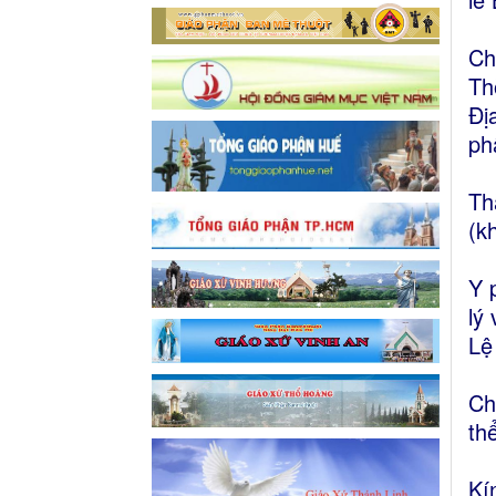
Ch
Th
Đị
ph
Th
(k
Y 
lý
Lệ
Ch
th
Kí