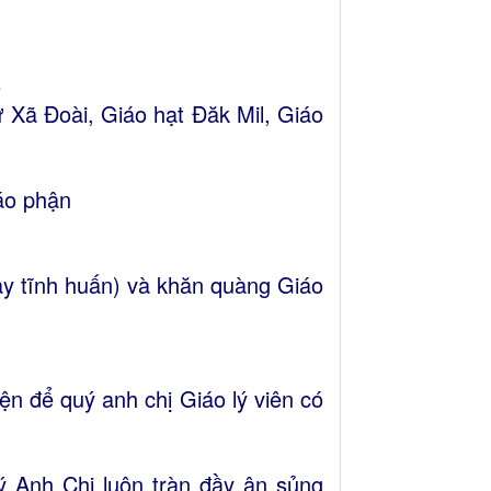
5
 Xã Đoài, Giáo hạt Đăk Mil, Giáo
iáo phận
ày tĩnh huấn) và khăn quàng Giáo
n để quý anh chị Giáo lý viên có
 Anh Chị luôn tràn đầy ân sủng