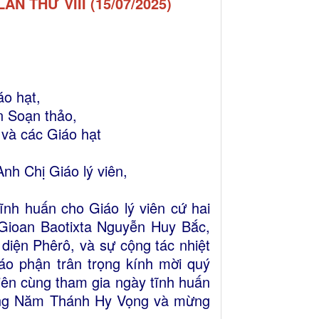
N THỨ VIII (15/07/2025)
áo hạt,
n Soạn thảo,
 và các Giáo hạt
nh Chị Giáo lý viên,
ĩnh huấn cho Giáo lý viên cứ hai
Gioan Baotixta Nguyễn Huy Bắc,
diện Phêrô, và sự cộng tác nhiệt
áo phận trân trọng kính mời quý
iên cùng tham gia ngày tĩnh huấn
ương Năm Thánh Hy Vọng và mừng