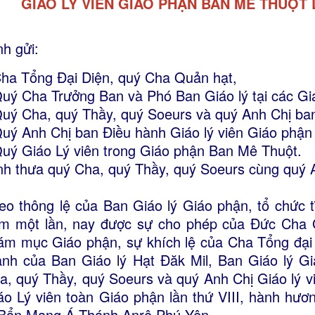
GIÁO LÝ VIÊN GIÁO PHẬN BAN MÊ THUỘT LẦ
nh gửi:
Cha Tổng Đại Diện, quý Cha Quản hạt,
Quý Cha Trưởng Ban và Phó Ban Giáo lý tại các Gi
Quý Cha, quý Thầy, quý Soeurs và quý Anh Chị ba
Quý Anh Chị ban Điều hành Giáo lý viên Giáo phận
Quý Giáo Lý viên trong Giáo phận Ban Mê Thuột.
nh thưa quý Cha, quý Thầy, quý Soeurs cùng quý A
eo thông lệ của Ban Giáo lý Giáo phận, tổ chức t
m một lần, nay được sự cho phép của Đức Cha 
ám mục Giáo phận, sự khích lệ của Cha Tổng đại 
ành của Ban Giáo lý Hạt Đăk Mil, Ban Giáo lý Gi
a, quý Thầy, quý Soeurs và quý Anh Chị Giáo lý v
áo Lý viên toàn Giáo phận lần thứ VIII, hành h
 Bổn Mạng Á Thánh Anrê Phú Yên.