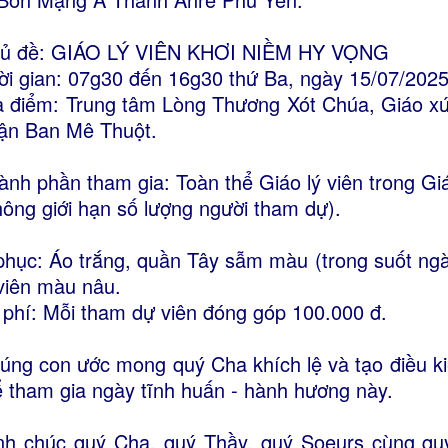
ủ đề: GIÁO LÝ VIÊN KHƠI NIỀM HY VỌNG
ời gian: 07g30 đến 16g30 thứ Ba, ngày 15/07/202
a điểm: Trung tâm Lòng Thương Xót Chúa, Giáo xứ
ận Ban Mê Thuột.
ành phần tham gia: Toàn thể Giáo lý viên trong G
hông giới hạn số lượng người tham dự).
phục: Áo trắng, quần Tây sẫm màu (trong suốt ng
 viên màu nâu.
 phí: Mỗi tham dự viên đóng góp 100.000 đ.
úng con ước mong quý Cha khích lệ và tạo điều kiệ
ể tham gia ngày tĩnh huấn - hành hương này.
nh chúc quý Cha, quý Thầy, quý Soeurs cùng quý