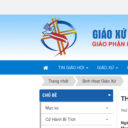
TIN GIÁO HỘI
GIÁO XỨ
Trang nhất
Sinh Hoạt Giáo Xứ
CHỦ ĐỀ
T
Mục vụ
Thứ 
Cử Hành Bí Tích
Ngà