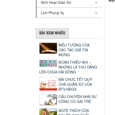
Mạn
Sinh Hoạt Giáo Xứ
Lịch Phụng Vụ
BÀI XEM NHIỀU
BIỂU TƯỢNG CỦA
CÁC TÁC GIẢ TIN
MỪNG
ĐOÀN THIẾU NHI –
NHỮNG LÁ THƯ DÂNG
LÊN CHÚA HÀI ĐỒNG
BÀI CHÚC TẾT QUÝ
CHA QUẢN XỨ CỦA
BTV.HĐGX
CÂU CHUYỆN NHÀ SƯ
CÕNG CÔ GÁI TRẺ
MƯỜI THÍCH CỦA