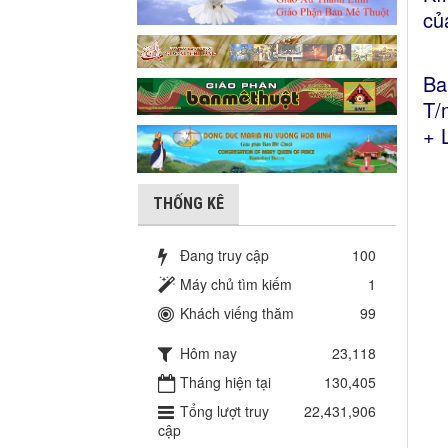
củ
Ba
T/
+ 
THỐNG KÊ
Đang truy cập
100
Máy chủ tìm kiếm
1
Khách viếng thăm
99
Hôm nay
23,118
Tháng hiện tại
130,405
Tổng lượt truy
22,431,906
cập