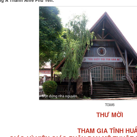
g Á Thánh Anrê Phú Yên.
TGM6
THƯ MỜI
THAM GIA TĨNH HU