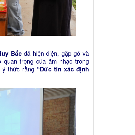
Huy Bắc
đã hiện diện, gặp gỡ và
ò quan trọng của âm nhạc trong
n ý thức rằng
“Đức tin xác định