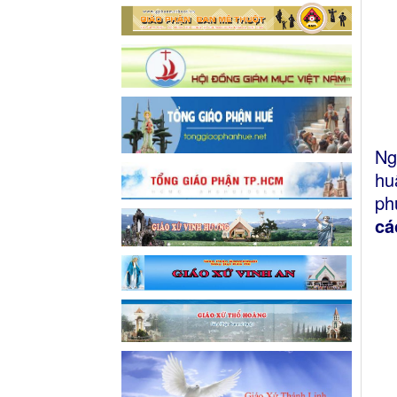
Ng
hu
ph
cá