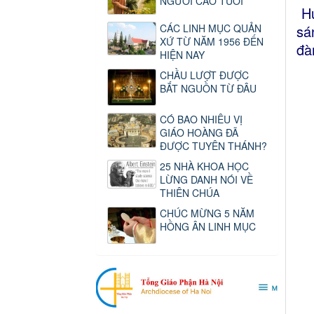
NGƯỜI CAO TUỔI
Hư
sá
CÁC LINH MỤC QUẢN
XỨ TỪ NĂM 1956 ĐẾN
đà
HIỆN NAY
CHẦU LƯỢT ĐƯỢC
BẮT NGUỒN TỪ ĐÂU
CÓ BAO NHIÊU VỊ
GIÁO HOÀNG ĐÃ
ĐƯỢC TUYÊN THÁNH?
25 NHÀ KHOA HỌC
LỪNG DANH NÓI VỀ
THIÊN CHÚA
CHÚC MỪNG 5 NĂM
HỒNG ÂN LINH MỤC