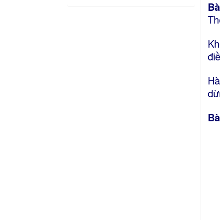
Bà
Th
Kh
đi
Hà
dừ
Bà