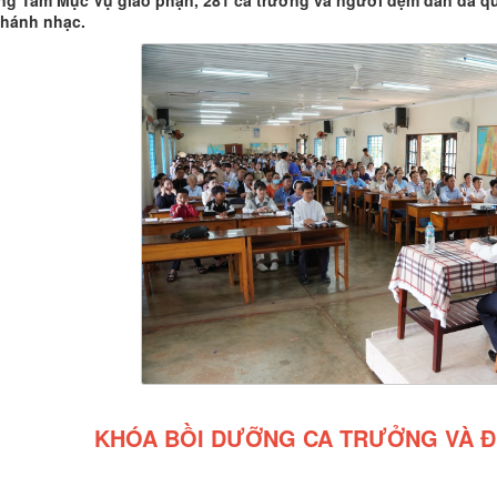
ng Tâm Mục Vụ giáo phận, 281 ca trưởng và người đệm đàn đã q
thánh nhạc.
KHÓA BỒI DƯỠNG CA TRƯỞNG VÀ Đ