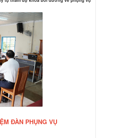
uy tụ tham dự khóa bồi dưỡng về phụng vụ
ỆM ĐÀN PHỤNG VỤ