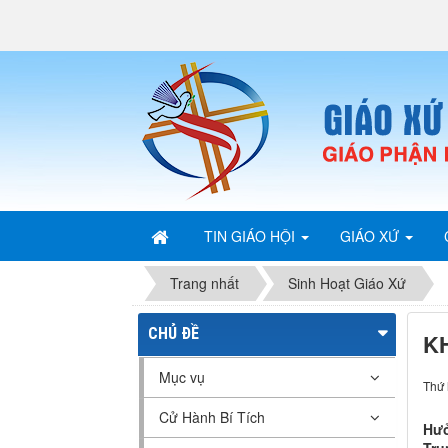
TIN GIÁO HỘI
GIÁO XỨ
Trang nhất
Sinh Hoạt Giáo Xứ
CHỦ ĐỀ
K
Mục vụ
Thứ 
Cử Hành Bí Tích
Hưở