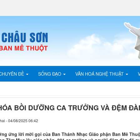
CHUYÊN ĐỀ
SỐNG ĐẠO
VĂN HOÁ NGHỆ THUẬT
HÓA BỒI DƯỠNG CA TRƯỞNG VÀ ĐỆM ĐÀ
hai - 04/08/2025 06:42
ng ứng lời mời gọi của Ban Thánh Nhạc Giáo phận Ban Mê Thuột, 