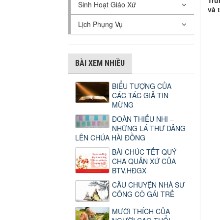
Tru
Sinh Hoạt Giáo Xứ
và 
Lịch Phụng Vụ
BÀI XEM NHIỀU
BIỂU TƯỢNG CỦA
CÁC TÁC GIẢ TIN
MỪNG
ĐOÀN THIẾU NHI –
NHỮNG LÁ THƯ DÂNG
LÊN CHÚA HÀI ĐỒNG
BÀI CHÚC TẾT QUÝ
CHA QUẢN XỨ CỦA
BTV.HĐGX
CÂU CHUYỆN NHÀ SƯ
CÕNG CÔ GÁI TRẺ
MƯỜI THÍCH CỦA