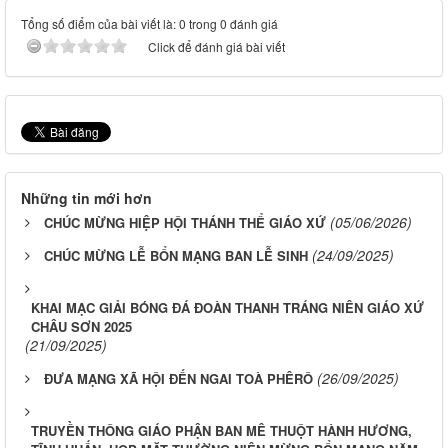
Tổng số điểm của bài viết là: 0 trong 0 đánh giá
Click để đánh giá bài viết
Những tin mới hơn
(05/06/2026)
CHÚC MỪNG HIỆP HỘI THÁNH THỂ GIÁO XỨ
(24/09/2025)
CHÚC MỪNG LỄ BỔN MẠNG BAN LỄ SINH
KHAI MẠC GIẢI BÓNG ĐÁ ĐOÀN THANH TRÁNG NIÊN GIÁO XỨ
CHÂU SƠN 2025
(21/09/2025)
(26/09/2025)
ĐƯA MẠNG XÃ HỘI ĐẾN NGAI TOÀ PHÊRÔ
TRUYỀN THÔNG GIÁO PHẬN BAN MÊ THUỘT HÀNH HƯƠNG,