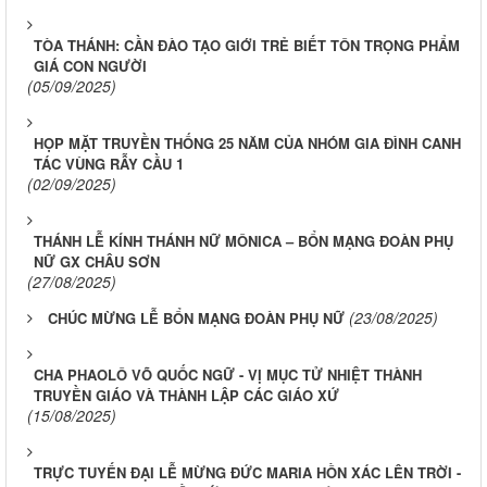
TÒA THÁNH: CẦN ĐÀO TẠO GIỚI TRẺ BIẾT TÔN TRỌNG PHẨM
GIÁ CON NGƯỜI
(05/09/2025)
HỌP MẶT TRUYỀN THỐNG 25 NĂM CỦA NHÓM GIA ĐÌNH CANH
TÁC VÙNG RẪY CẦU 1
(02/09/2025)
THÁNH LỄ KÍNH THÁNH NỮ MÔNICA – BỔN MẠNG ĐOÀN PHỤ
NỮ GX CHÂU SƠN
(27/08/2025)
(23/08/2025)
CHÚC MỪNG LỄ BỔN MẠNG ĐOÀN PHỤ NỮ
CHA PHAOLÔ VÕ QUỐC NGỮ - VỊ MỤC TỬ NHIỆT THÀNH
TRUYỀN GIÁO VÀ THÀNH LẬP CÁC GIÁO XỨ
(15/08/2025)
TRỰC TUYẾN ĐẠI LỄ MỪNG ĐỨC MARIA HỒN XÁC LÊN TRỜI -