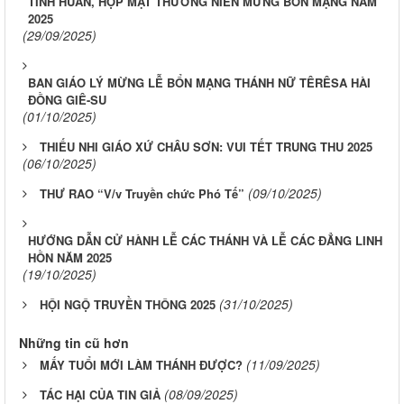
TĨNH HUẤN, HỌP MẶT THƯỜNG NIÊN MỪNG BỔN MẠNG NĂM
2025
(29/09/2025)
BAN GIÁO LÝ MỪNG LỄ BỔN MẠNG THÁNH NỮ TÊRÊSA HÀI
ĐỒNG GIÊ-SU
(01/10/2025)
THIẾU NHI GIÁO XỨ CHÂU SƠN: VUI TẾT TRUNG THU 2025
(06/10/2025)
(09/10/2025)
THƯ RAO “V/v Truyền chức Phó Tế”
HƯỚNG DẪN CỬ HÀNH LỄ CÁC THÁNH VÀ LỄ CÁC ĐẲNG LINH
HỒN NĂM 2025
(19/10/2025)
(31/10/2025)
HỘI NGỘ TRUYỀN THÔNG 2025
Những tin cũ hơn
(11/09/2025)
MẤY TUỔI MỚI LÀM THÁNH ĐƯỢC?
(08/09/2025)
TÁC HẠI CỦA TIN GIẢ