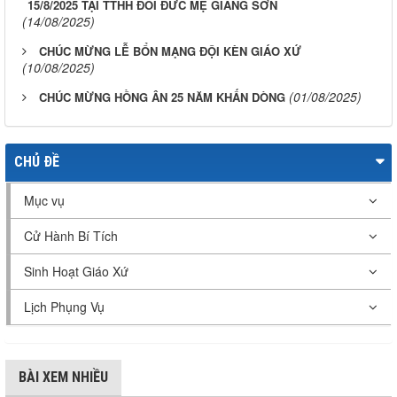
15/8/2025 TẠI TTHH ĐỒI ĐỨC MẸ GIANG SƠN
(14/08/2025)
CHÚC MỪNG LỄ BỔN MẠNG ĐỘI KÈN GIÁO XỨ
(10/08/2025)
(01/08/2025)
CHÚC MỪNG HỒNG ÂN 25 NĂM KHẤN DÒNG
CHỦ ĐỀ
Mục vụ
Cử Hành Bí Tích
Sinh Hoạt Giáo Xứ
Lịch Phụng Vụ
BÀI XEM NHIỀU