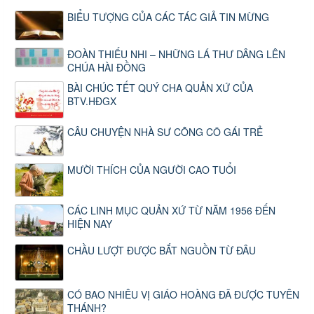
BIỂU TƯỢNG CỦA CÁC TÁC GIẢ TIN MỪNG
ĐOÀN THIẾU NHI – NHỮNG LÁ THƯ DÂNG LÊN
CHÚA HÀI ĐỒNG
BÀI CHÚC TẾT QUÝ CHA QUẢN XỨ CỦA
BTV.HĐGX
CÂU CHUYỆN NHÀ SƯ CÕNG CÔ GÁI TRẺ
MƯỜI THÍCH CỦA NGƯỜI CAO TUỔI
CÁC LINH MỤC QUẢN XỨ TỪ NĂM 1956 ĐẾN
HIỆN NAY
CHẦU LƯỢT ĐƯỢC BẮT NGUỒN TỪ ĐÂU
CÓ BAO NHIÊU VỊ GIÁO HOÀNG ĐÃ ĐƯỢC TUYÊN
THÁNH?