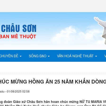
CHUYÊN ĐỀ
SỐNG ĐẠO
VĂN HOÁ NGHỆ THUẬT
HÚC MỪNG HỒNG ÂN 25 NĂM KHẤN DÒN
sáu - 01/08/2025 02:58
g đoàn Giáo xứ Châu Sơn hân hoan chúc mừng NỮ TU MARIA V