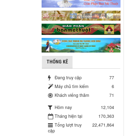
THỐNG KÊ
Đang truy cập
77
Máy chủ tìm kiếm
6
Khách viếng thăm
71
Hôm nay
12,104
Tháng hiện tại
170,363
Tổng lượt truy
22,471,864
cập