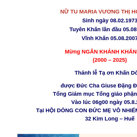
NỮ TU MARIA VƯƠNG THỊ H
Sinh ngày 08.02.197
Tuyên Khấn lần đầu 05.08
Vĩnh Khấn 05.08.200
Mừng NGÂN KHÁNH KHẤN
(2000
–
2025)
Thánh lễ Tạ ơn Khấn D
được Đức Cha Giuse Đặng 
Tổng Giám mục Tổng giáo phận
Vào lúc 06g00 ngày 05.8
Tại HỘI DÒNG CON ĐỨC MẸ VÔ NHI
32 Kim Long – Huế