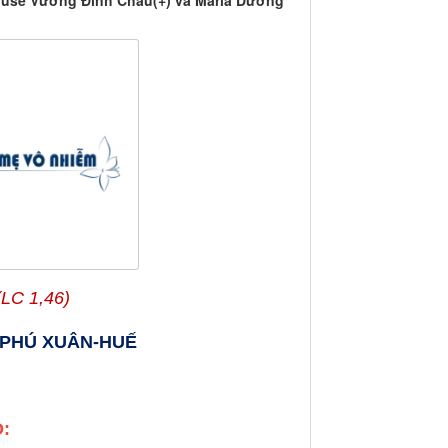
iuse Vương Đình Châu(+) và Maria Dương
(LC 1,46)
 PHÚ XUÂN-HUẾ
: