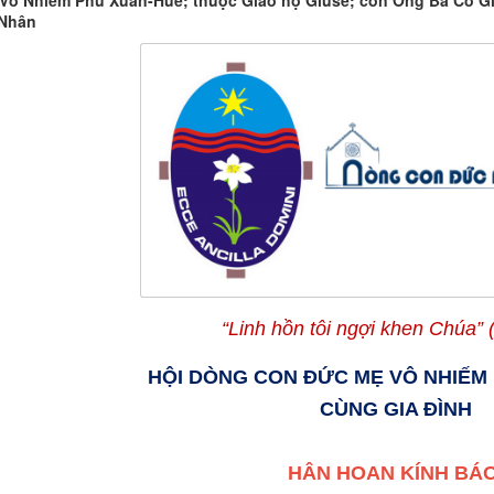
Vô Nhiễm Phú Xuân-Huế; thuộc Giáo họ Giuse; con Ông Bà Cố G
 Nhân
“Linh hồn tôi ngợi khen Chúa” 
HỘI DÒNG CON ĐỨC MẸ VÔ NHIẾM
CÙNG GIA ĐÌNH
HÂN HOAN KÍNH BÁO