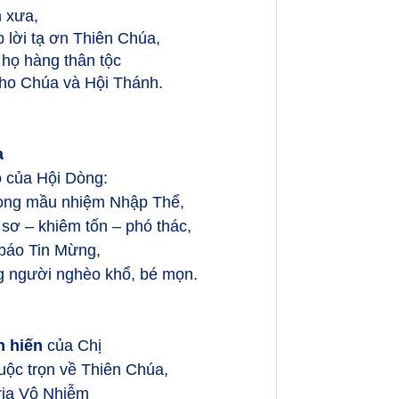
 xưa,
lời tạ ơn Thiên Chúa,
 họ hàng thân tộc
cho Chúa và Hội Thánh.
a
o của Hội Dòng:
trong mầu nhiệm Nhập Thể,
 sơ – khiêm tốn – phó thác,
báo Tin Mừng,
g người nghèo khổ, bé mọn.
h hiến
của Chị
huộc trọn về Thiên Chúa,
ria Vô Nhiễm