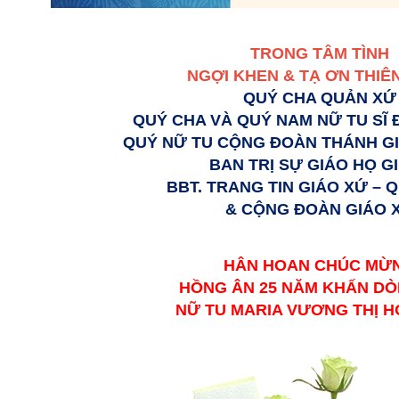
TRONG TÂM TÌNH
NGỢI KHEN & TẠ ƠN THIÊ
QUÝ CHA QUẢN XỨ
QUÝ CHA VÀ QUÝ NAM NỮ TU SĨ
QUÝ NỮ TU CỘNG ĐOÀN THÁNH GI
BAN TRỊ SỰ GIÁO HỌ G
BBT. TRANG TIN GIÁO XỨ
–
Q
& CỘNG ĐOÀN GIÁO 
HÂN HOAN CHÚC MỪ
HỒNG ÂN 25 NĂM KHẤN D
NỮ TU MARIA VƯƠNG THỊ H