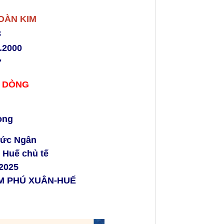
OÀN KIM
3
.2000
7
 DÒNG
òng
Đức Ngân
 Huế chủ tế
.2025
ẾM PHÚ XUÂN-HUẾ