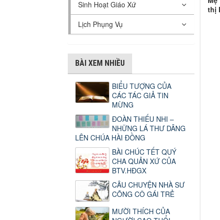
Mẹ 
Sinh Hoạt Giáo Xứ
thị
Lịch Phụng Vụ
BÀI XEM NHIỀU
BIỂU TƯỢNG CỦA
CÁC TÁC GIẢ TIN
MỪNG
ĐOÀN THIẾU NHI –
NHỮNG LÁ THƯ DÂNG
LÊN CHÚA HÀI ĐỒNG
BÀI CHÚC TẾT QUÝ
CHA QUẢN XỨ CỦA
BTV.HĐGX
CÂU CHUYỆN NHÀ SƯ
CÕNG CÔ GÁI TRẺ
MƯỜI THÍCH CỦA