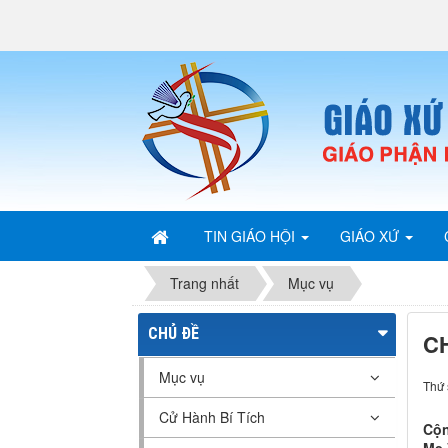
TIN GIÁO HỘI
GIÁO XỨ
Trang nhất
Mục vụ
CHỦ ĐỀ
C
Mục vụ
Thứ 
Cử Hành Bí Tích
Cộn