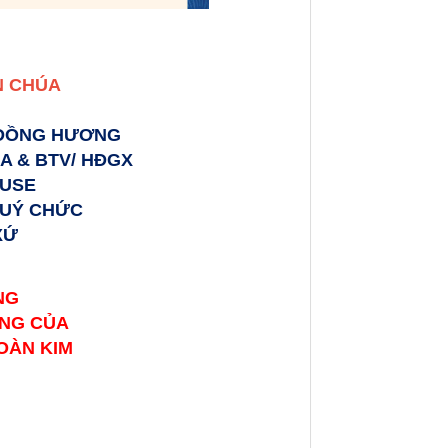
N CHÚA
 ĐỒNG HƯƠNG
A & BTV/ HĐGX
IUSE
UÝ CHỨC
XỨ
NG
ÒNG CỦA
OÀN KIM