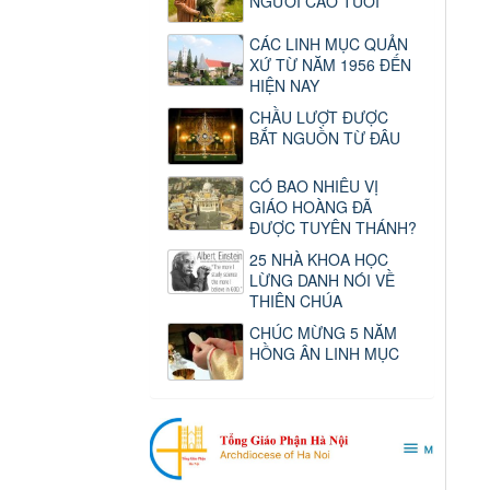
NGƯỜI CAO TUỔI
CÁC LINH MỤC QUẢN
XỨ TỪ NĂM 1956 ĐẾN
HIỆN NAY
CHẦU LƯỢT ĐƯỢC
BẮT NGUỒN TỪ ĐÂU
CÓ BAO NHIÊU VỊ
GIÁO HOÀNG ĐÃ
ĐƯỢC TUYÊN THÁNH?
25 NHÀ KHOA HỌC
LỪNG DANH NÓI VỀ
THIÊN CHÚA
CHÚC MỪNG 5 NĂM
HỒNG ÂN LINH MỤC