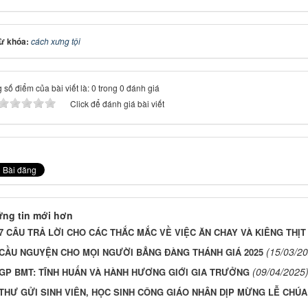
ừ khóa:
cách xưng tội
 số điểm của bài viết là: 0 trong 0 đánh giá
Click để đánh giá bài viết
ng tin mới hơn
7 CÂU TRẢ LỜI CHO CÁC THẮC MẮC VỀ VIỆC ĂN CHAY VÀ KIÊNG THỊT
(15/03/2
CẦU NGUYỆN CHO MỌI NGƯỜI BẲNG ĐÀNG THÁNH GIÁ 2025
(09/04/2025
GP BMT: TĨNH HUẤN VÀ HÀNH HƯƠNG GIỚI GIA TRƯỞNG
THƯ GỬI SINH VIÊN, HỌC SINH CÔNG GIÁO NHÂN DỊP MỪNG LỄ CHÚA