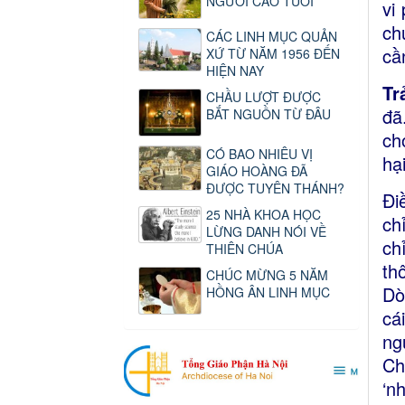
NGƯỜI CAO TUỔI
vi
ch
CÁC LINH MỤC QUẢN
cầ
XỨ TỪ NĂM 1956 ĐẾN
HIỆN NAY
Tr
CHẦU LƯỢT ĐƯỢC
đã
BẮT NGUỒN TỪ ĐÂU
ch
CÓ BAO NHIÊU VỊ
hạ
GIÁO HOÀNG ĐÃ
ĐƯỢC TUYÊN THÁNH?
Đi
25 NHÀ KHOA HỌC
ch
LỪNG DANH NÓI VỀ
ch
THIÊN CHÚA
th
CHÚC MỪNG 5 NĂM
Dò
HỒNG ÂN LINH MỤC
cá
ng
Ch
‘n