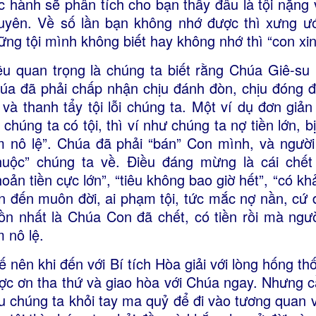
c hành sẽ phân tích cho bạn thấy đâu là tội nặng 
uyên. Về số lần bạn không nhớ được thì xưng ướ
ững tội mình không biết hay không nhớ thì “con xin
ều quan trọng là chúng ta biết rằng Chúa Giê-su l
úa đã phải chấp nhận chịu đánh đòn, chịu đóng đ
 và thanh tẩy tội lỗi chúng ta. Một ví dụ đơn giả
i chúng ta có tội, thì ví như chúng ta nợ tiền lớn, 
m nô lệ”. Chúa đã phải “bán” Con mình, và ngườ
huộc” chúng ta về. Điều đáng mừng là cái chế
hoản tiền cực lớn”, “tiêu không bao giờ hết”, “có k
n đến muôn đời, ai phạm tội, tức mắc nợ nần, cứ đ
ồn nhất là Chúa Con đã chết, có tiền rồi mà ngư
m nô lệ.
ế nên khi đến với Bí tích Hòa giải với lòng hống th
ợc ơn tha thứ và giao hòa với Chúa ngay. Nhưng cầ
u chúng ta khỏi tay ma quỷ để đi vào tương quan 