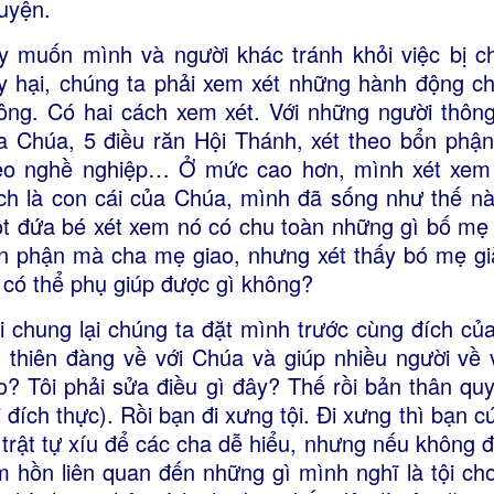
uyện.
y muốn mình và người khác tránh khỏi việc bị 
y hại, chúng ta phải xem xét những hành động ch
ông. Có hai cách xem xét. Với những người thông
a Chúa, 5 điều răn Hội Thánh, xét theo bổn phận
eo nghề nghiệp… Ở mức cao hơn, mình xét xem t
ch là con cái của Chúa, mình đã sống như thế n
t đứa bé xét xem nó có chu toàn những gì bố mẹ 
n phận mà cha mẹ giao, nhưng xét thấy bó mẹ gi
i có thể phụ giúp được gì không?
i chung lại chúng ta đặt mình trước cùng đích của
n thiên đàng về với Chúa và giúp nhiều người về 
o? Tôi phải sửa điều gì đây? Thế rồi bản thân quy
i đích thực). Rồi bạn đi xưng tội. Đi xưng thì bạn
 trật tự xíu để các cha dễ hiểu, nhưng nếu không 
m hồn liên quan đến những gì mình nghĩ là tội c