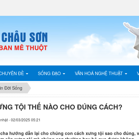
CHUYÊN ĐỀ
SỐNG ĐẠO
VĂN HOÁ NGHỆ THUẬT
in Đời Sống
ƯNG TỘI THẾ NÀO CHO ĐÚNG CÁCH?
nhật - 02/03/2025 05:21
 cha hướng dẫn lại cho chúng con cách xưng tội sao cho đúng,