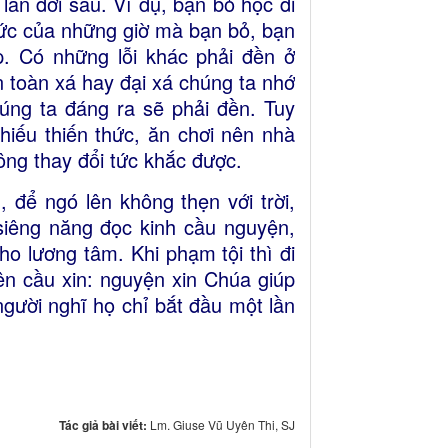
 lẫn đời sau. Ví dụ, bạn bỏ học đi
thức của những giờ mà bạn bỏ, bạn
p. Có những lỗi khác phải đền ở
n toàn xá hay đại xá chúng ta nhớ
húng ta đáng ra sẽ phải đền. Tuy
hiếu thiến thức, ăn chơi nên nhà
ông thay đổi tức khắc được.
 để ngó lên không thẹn với trời,
siêng năng đọc kinh cầu nguyện,
ho lương tâm. Khi phạm tội thì đi
ên cầu xin: nguyện xin Chúa giúp
 người nghĩ họ chỉ bắt đầu một lần
Tác giả bài viết:
Lm. Giuse Vũ Uyên Thi, SJ