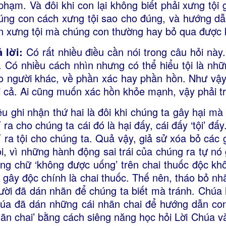
 phạm. Và đôi khi con lại không biết phải xưng tội
úng con cách xưng tội sao cho đúng, và hướng d
n xưng tội mà chúng con thường hay bỏ qua được
ả lời:
Có rất nhiều điều cần nói trong câu hỏi này. 
. Có nhiều cách nhìn nhưng có thể hiểu tội là nhữ
o người khác, về phần xác hay phần hồn. Như vậy
i cả. Ai cũng muốn xác hồn khỏe mạnh, vậy phải tr
ều ghi nhận thứ hai là đôi khi chúng ta gây hại mà
ỉ ra cho chúng ta cái đó là hại đấy, cái đấy ‘tội’ đ
ỉ ra tội cho chúng ta. Quả vậy, giả sử xóa bỏ các 
ôi, vì những hành động sai trái của chúng ra tự nó g
ng chữ ‘không được uống’ trên chai thuốc độc khô
i gây độc chính là chai thuốc. Thế nên, tháo bỏ n
ười đã dán nhãn để chúng ta biết mà tránh. Chúa 
úa đã dán những cái nhãn chai để hướng dẫn con
hãn chai’ bằng cách siêng năng học hỏi Lời Chúa và