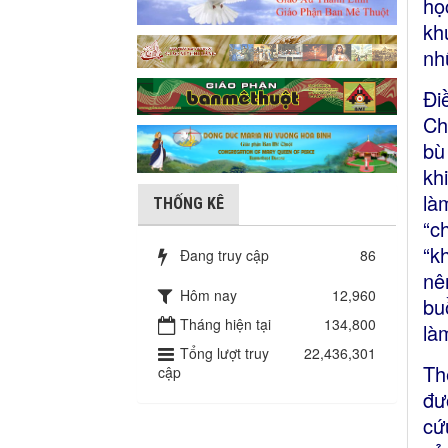
họ
kh
nh
Đi
Ch
bù
kh
là
THỐNG KÊ
“c
“k
Đang truy cập
86
nê
Hôm nay
12,960
bu
Tháng hiện tại
134,800
là
Tổng lượt truy
22,436,301
Th
cập
đư
cứ