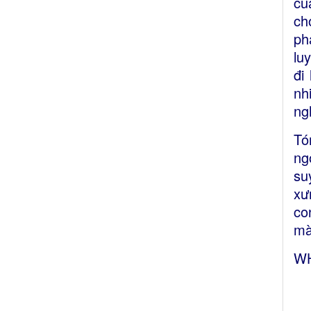
củ
ch
ph
lu
đi
nh
ng
Tó
ng
su
xư
co
mà
WH