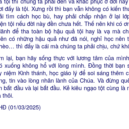
a tội thì chúng ta phải đền và khắc phục ở đời này
ơi đấy là tội. Xưng rồi thì bạn vẫn không có kiến 
ải tìm cách học bù, hay phải chấp nhận ở lại lớ
yện tội nếu đời này đền chưa hết. Thế nên khi có ơ
 lãnh để tha toàn bộ hậu quả tội hay là vạ mà c
iên có những hậu quả như đã nói, nghỉ học nên t
hèo… thì đấy là cái mà chúng ta phải chịu, chứ kh
m lại, bạn hãy sống thực với lương tâm của mình,
ó xuống không hổ với lòng mình. Đồng thời bạn 
y niệm Kinh thánh, học giáo lý để soi sáng thêm c
ng, tin vào lòng nhân lành của Chúa. Và đừng qu
n bắt đầu và lại bắt đầu. Kẻ kiêu ngạo tột cùng là
 thôi.
Đ (01/03/2025)