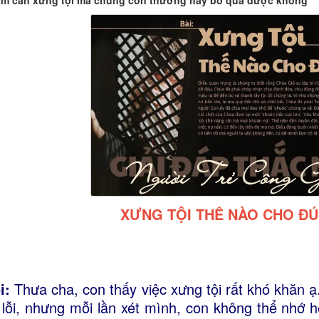
m cần xưng tội mà chúng con thường hay bỏ qua được không
XƯNG TỘI THẾ NÀO CHO Đ
i:
Thưa cha, con thấy việc xưng tội rất khó khăn ạ
i lỗi, nhưng mỗi lần xét mình, con không thể nhớ 