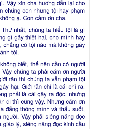
 gì. Vậy xin cha hướng dẫn lại cho
ẫn chúng con những tội hay phạm
 không ạ. Con cảm ơn cha.
Thứ nhất, chúng ta hiểu tội là gì
ng gì gây thiệt hại, cho mình hay
, chẳng có tội nào mà không gây
ánh tội.
 không biết, thế nên cần có người
ấy. Vậy chúng ta phải cám ơn người
giới răn thì chúng ta vẫn phạm tội
ây hại. Giới răn chỉ là cái chỉ ra.
ng phải là cái gây ra độc, nhưng
hãn đi thì cũng vậy. Nhưng cám ơn
là đấng thông mình và thấu suốt,
 người. Vậy phải siêng năng đọc
 giáo lý, siêng năng đọc kinh cầu