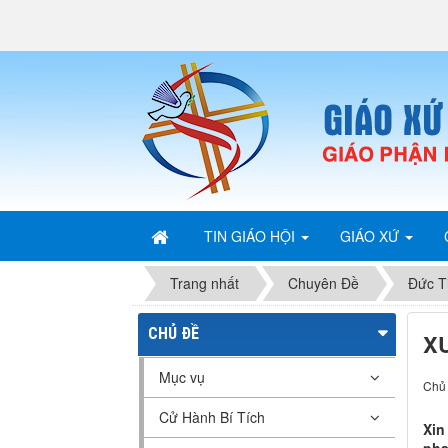
TIN GIÁO HỘI
GIÁO XỨ
Trang nhất
Chuyên Đề
Đức T
CHỦ ĐỀ
X
Mục vụ
Chủ 
Cử Hành Bí Tích
Xin