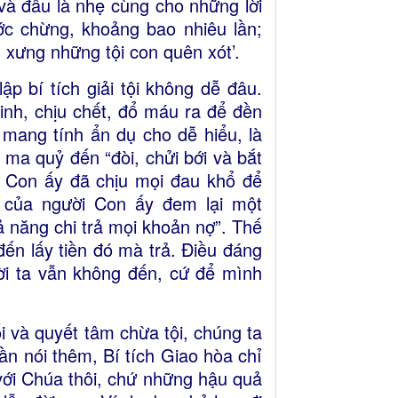
và đâu là nhẹ cùng cho những lời
c chừng, khoảng bao nhiêu lần;
 xưng những tội con quên xót’.
ập bí tích giải tội không dễ đâu.
inh, chịu chết, đổ máu ra để đền
n mang tính ẩn dụ cho dễ hiểu, là
bị ma quỷ đến “đòi, chửi bới và bắt
i Con ấy đã chịu mọi đau khổ để
t của người Con ấy đem lại một
hả năng chi trả mọi khoản nợ”. Thế
ến lấy tiền đó mà trả. Điều đáng
ời ta vẫn không đến, cứ để mình
ối và quyết tâm chừa tội, chúng ta
n nói thêm, Bí tích Giao hòa chỉ
với Chúa thôi, chứ những hậu quả