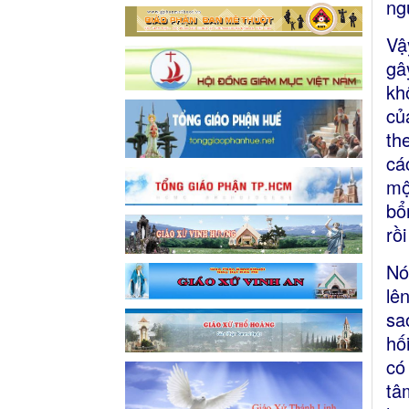
ng
Vậ
gâ
kh
củ
th
cá
mộ
bổ
rồ
Nó
lê
sa
hố
có
tâ