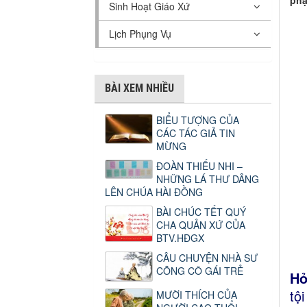
phạ
Sinh Hoạt Giáo Xứ
Lịch Phụng Vụ
BÀI XEM NHIỀU
BIỂU TƯỢNG CỦA
CÁC TÁC GIẢ TIN
MỪNG
ĐOÀN THIẾU NHI –
NHỮNG LÁ THƯ DÂNG
LÊN CHÚA HÀI ĐỒNG
BÀI CHÚC TẾT QUÝ
CHA QUẢN XỨ CỦA
BTV.HĐGX
CÂU CHUYỆN NHÀ SƯ
CÕNG CÔ GÁI TRẺ
Hỏ
tộ
MƯỜI THÍCH CỦA