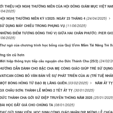
ỚI THIỆU HỘI NGHỊ THƯỜNG NIÊN CỦA HỘI ĐỒNG GIÁM MỤC VIỆT NA
/04/2025)
(24/04/2025)
HỘI NGHỊ THƯỜNG NIÊN KỲ I/2025: NGÀY 23 THÁNG 4
(11/06/2025)
SỬ DỤNG MÁY CHIẾU TRONG PHỤNG VỤ
NHỮNG ĐIỂM TƯƠNG ĐỒNG THÚ VỊ GIỮA HAI CHÂN PHƯỚC: PIER GIO
/06/2025)
Thư ngỏ của chương trình học bổng của Quỹ Ươm Mầm Tài Năng Trẻ 
ng tin cũ hơn
(24/02/2
Mời hiệp thông trực tiếp cầu nguyện cho Đức Thánh Cha (25/2)
HƯỚNG DẪN DÀNH CHO BẬC CHA MẸ CÔNG GIÁO GIÚP TRẺ SỬ DỤNG
VATICAN CÔNG BỐ VĂN BẢN VỀ SỰ PHÁT TRIỂN CỦA AI (TRÍ TUỆ NHÂN TẠO
(03/02/2025)
MỘT BÔNG HỒNG TỬ ĐẠO BỊ LÃNG QUÊN
NĂM ẤT TỴ
(30/01/2025)
GX CHÂU SƠN: THÁNH LỄ MỐNG 2 TẾT ẤT TỴ
(25/01/2025
ĐỨC THÁNH CHA GỞI SỨ ĐIỆP TRUYỀN THÔNG NĂM 2025
(08/01/2025)
BÀI HỌC ĐẮT GIÁ CHO CHÚNG TA
THƯ GỬI SINH VIÊN, HỌC SINH CÔNG GIÁO NHÂN DỊP MỪNG LỄ CHÚA 