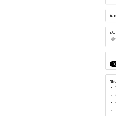
T
Tổng
Nhữ