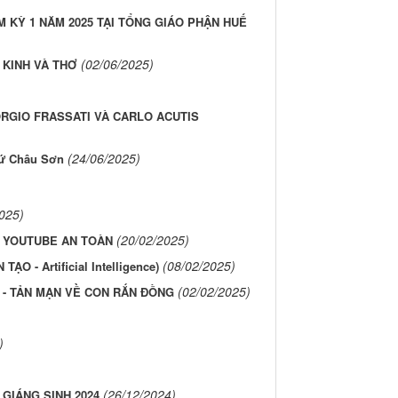
M KỲ 1 NĂM 2025 TẠI TỔNG GIÁO PHẬN HUẾ
(02/06/2025)
KINH VÀ THƠ
RGIO FRASSATI VÀ CARLO ACUTIS
(24/06/2025)
Xứ Châu Sơn
025)
(20/02/2025)
 YOUTUBE AN TOÀN
(08/02/2025)
 - Artificial Intelligence)
(02/02/2025)
 - TẢN MẠN VỀ CON RẮN ĐỒNG
)
(26/12/2024)
GIÁNG SINH 2024