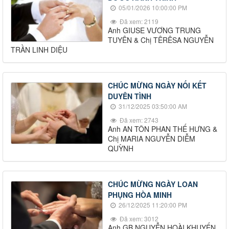
05/01/2026 10:00:00 PM
Đã xem: 2119
Anh GIUSE VƯƠNG TRUNG
TUYÊN & Chị TÊRÊSA NGUYỄN
TRẦN LINH DIỆU
CHÚC MỪNG NGÀY NỐI KẾT
DUYÊN TÌNH
31/12/2025 03:50:00 AM
Đã xem: 2743
Anh AN TÔN PHAN THẾ HƯNG &
Chị MARIA NGUYỄN DIỄM
QUỲNH
CHÚC MỪNG NGÀY LOAN
PHỤNG HÒA MINH
26/12/2025 11:20:00 PM
Đã xem: 3012
Anh GB NGUYỄN HOÀI KHUYẾN