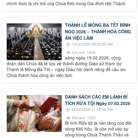
chính thức là chi thể của Chúa Kitô trong Gia đình Hội Thánh
THÁNH LỄ MỒNG BA TẾT BÍNH
NGỌ 2026 – THÁNH HÓA CÔNG
ĂN VIỆC LÀM
19/02/2026 08:25:00 AM
Đã xem: 1404
sáng ngày 19.02.2026, cộng
đoàn dân Chúa đã tề tựu về thánh đường Giáo xứ tham dự
Thánh lễ Mồng Ba Tết – ngày Giáo hội dành riêng để cầu xin
Chúa thánh hóa công ăn việc làm.
DANH SÁCH CÁC EM LÃNH BÍ
TÍCH RỬA TỘI Ngày 07.02.2026
04/02/2026 11:18:00 PM
Đã xem: 1523
Bí tích Rửa tội là nền tảng của đời
sống Kitô hữu, là cửa mở vào sự
sống trong Chúa Thánh Thần và