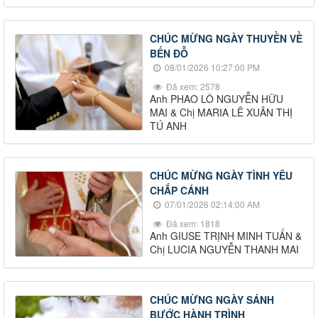
CHÚC MỪNG NGÀY THUYỀN VỀ
BẾN ĐỖ
08/01/2026 10:27:00 PM
Đã xem: 2578
Anh PHAO LÔ NGUYỄN HỮU
MAI & Chị MARIA LÊ XUÂN THỊ
TÚ ANH
CHÚC MỪNG NGÀY TÌNH YÊU
CHẮP CÁNH
07/01/2026 02:14:00 AM
Đã xem: 1818
Anh GIUSE TRỊNH MINH TUẤN &
Chị LUCIA NGUYỄN THANH MAI
CHÚC MỪNG NGÀY SÁNH
BƯỚC HÀNH TRÌNH