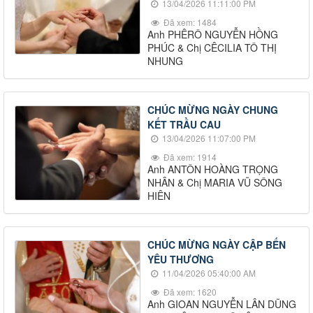
13/04/2026 11:11:00 PM
Đã xem: 1484
Anh PHÊRÔ NGUYỄN HỒNG
PHÚC & Chị CÊCILIA TÔ THỊ
NHUNG
CHÚC MỪNG NGÀY CHUNG
KẾT TRẦU CAU
13/04/2026 11:07:00 PM
Đã xem: 1914
Anh ANTÔN HOÀNG TRỌNG
NHÂN & Chị MARIA VŨ SÔNG
HIÊN
CHÚC MỪNG NGÀY CẬP BẾN
YÊU THƯƠNG
11/04/2026 05:40:00 AM
Đã xem: 1620
Anh GIOAN NGUYỄN LÂN DŨNG