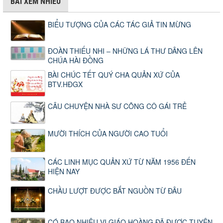
BÀI XEM NHIỀU
BIỂU TƯỢNG CỦA CÁC TÁC GIẢ TIN MỪNG
ĐOÀN THIẾU NHI – NHỮNG LÁ THƯ DÂNG LÊN
CHÚA HÀI ĐỒNG
BÀI CHÚC TẾT QUÝ CHA QUẢN XỨ CỦA
BTV.HĐGX
CÂU CHUYỆN NHÀ SƯ CÕNG CÔ GÁI TRẺ
MƯỜI THÍCH CỦA NGƯỜI CAO TUỔI
CÁC LINH MỤC QUẢN XỨ TỪ NĂM 1956 ĐẾN
HIỆN NAY
CHẦU LƯỢT ĐƯỢC BẮT NGUỒN TỪ ĐÂU
CÓ BAO NHIÊU VỊ GIÁO HOÀNG ĐÃ ĐƯỢC TUYÊN