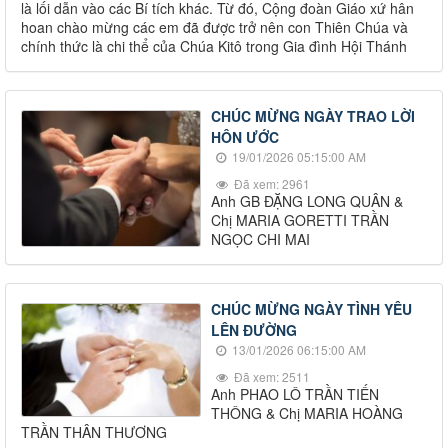
là lối dẫn vào các Bí tích khác. Từ đó, Cộng đoàn Giáo xứ hân
hoan chào mừng các em đã được trở nên con Thiên Chúa và
chính thức là chi thể của Chúa Kitô trong Gia đình Hội Thánh
CHÚC MỪNG NGÀY TRAO LỜI
HÔN ƯỚC
19/01/2026 05:15:00 AM
Đã xem: 2961
Anh GB ĐẶNG LONG QUÂN &
Chị MARIA GORETTI TRẦN
NGỌC CHI MAI
CHÚC MỪNG NGÀY TÌNH YÊU
LÊN ĐƯỜNG
13/01/2026 06:15:00 AM
Đã xem: 2511
Anh PHAO LÔ TRẦN TIẾN
THÔNG & Chị MARIA HOÀNG
TRẦN THÂN THƯƠNG