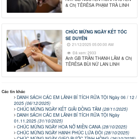
& Chị TÊRÊSA PHẠM TRÀ LINH
CHÚC MỪNG NGÀY KẾT TÓC
SE DUYÊN
21/12/2025 05:00:00 AM
Đã xem: 2933
Anh GB TRẦN THANH LÂM & Chị
TÊRÊSA BÙI NỮ LAN LINH
Các tin khác
DANH SÁCH CÁC EM LÃNH BÍ TÍCH RỬA TỘI Ngày 06 / 12 /
2025
(06/12/2025)
CHÚC MỪNG NGÀY KẾT GIẢI ĐỒNG TÂM
(28/11/2025)
DANH SÁCH CÁC EM LÃNH BÍ TÍCH RỬA TỘI Ngày
01.11.2025
(31/10/2025)
CHÚC MỪNG NGÀY HOA NỞ MIỀN CANA
(28/10/2025)
CHÚC MỪNG NGÀY HẠNH PHÚC LỨA ĐÔI
(28/10/2025)
CHÚC MỪNG NGÀY GIEO BƯỚC TÌNH HỒNG
(26/10/2025)