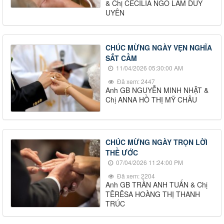
& Chị CÊCILIA NGÔ LÂM DUY
UYÊN
CHÚC MỪNG NGÀY VẸN NGHĨA
SẮT CẦM
11/04/2026 05:30:00 AM
Đã xem: 2447
Anh GB NGUYỄN MINH NHẬT &
Chị ANNA HỒ THỊ MỸ CHÂU
CHÚC MỪNG NGÀY TRỌN LỜI
THỀ ƯỚC
07/04/2026 11:24:00 PM
Đã xem: 2204
Anh GB TRẦN ANH TUẤN & Chị
TÊRÊSA HOÀNG THỊ THANH
TRÚC