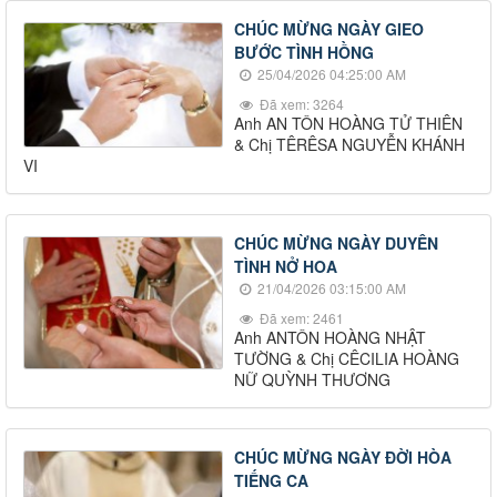
CHÚC MỪNG NGÀY GIEO
BƯỚC TÌNH HỒNG
25/04/2026 04:25:00 AM
Đã xem: 3264
Anh AN TÔN HOÀNG TỬ THIÊN
& Chị TÊRÊSA NGUYỄN KHÁNH
VI
CHÚC MỪNG NGÀY DUYÊN
TÌNH NỞ HOA
21/04/2026 03:15:00 AM
Đã xem: 2461
Anh ANTÔN HOÀNG NHẬT
TƯỜNG & Chị CÊCILIA HOÀNG
NỮ QUỲNH THƯƠNG
CHÚC MỪNG NGÀY ĐỜI HÒA
TIẾNG CA