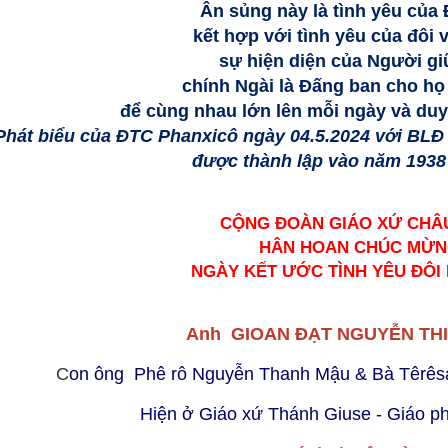
Ân sủng này là tình yêu của 
kết hợp với tình yêu của đôi 
sự hiện diện của Người gi
chính Ngài là Đấng ban cho h
để cùng nhau lớn lên mỗi ngày và duy 
Phát biểu của ĐTC Phanxicô ngày 04.5.2024 với BLĐ
được thành lập vào năm 1938 
CỘNG ĐOÀN GIÁO XỨ CHÂ
HÂN HOAN CHÚC MỪ
NGÀY KẾT ƯỚC TÌNH YÊU ĐÔI
Anh GIOAN ĐẠT NGUYỄN TH
C
on ông Phê rô Nguyễn Thanh Mậu & Bà Têrê
Hiện ở Giáo xứ Thánh Giuse - Giáo p