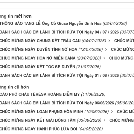
ng tin mới hơn
(02/07/2026)
THÔNG BÁO TANG LỄ Ông Cố Giuse Nguyễn Đình Hòa
(03/07
DANH SÁCH CÁC EM LÃNH BÍ TÍCH RỬA TỘI Ngày 04 / 07 / 2026
(04/07/2026)
CHÚC MỪNG NGÀY CHUNG KẾT TRẦU CAU
CHÚC MỪN
(12/07/2026)
CHÚC MỪNG NGÀY DUYÊN TÌNH NỞ HOA
CHÚC MỪNG
(20/07/2026)
CHÚC MỪNG NGÀY HOA NỞ MIỀN CANA
CHÚC MỪNG 
(21/07/2026)
CHÚC MỪNG NGÀY KẾT TÓC SE DUYÊN
(30/07
DANH SÁCH CÁC EM LÃNH BÍ TÍCH RỬA TỘI Ngày 01 / 08 / 2026
ng tin cũ hơn
(11/06/2026)
CÁO PHÓ CHÁU TÊRÊSA HOÀNG DIỄM MY
(05/06/20
DANH SÁCH CÁC EM LÃNH BÍ TÍCH RỬA TỘI Ngày 06/06/2026
(10/06/2026)
CHÚC MỪNG NGÀY LOAN PHỤNG HÒA MINH
CHÚC M
(03/06/2026)
CHÚC MỪNG NGÀY KẾT GIẢI ĐỒNG TÂM
CHÚC MỪNG 
(04/05/2026)
CHÚC MỪNG NGÀY HẠNH PHÚC LỨA ĐÔI