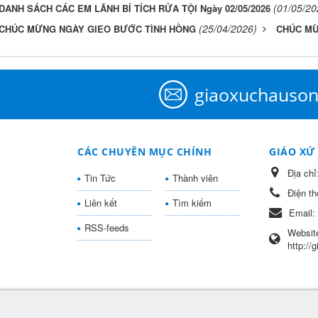
(01/05/20
DANH SÁCH CÁC EM LÃNH BÍ TÍCH RỬA TỘI Ngày 02/05/2026
(25/04/2026)
CHÚC MỪNG NGÀY GIEO BƯỚC TÌNH HỒNG
CHÚC MỪ
giaoxuchauso
CÁC CHUYÊN MỤC CHÍNH
GIÁO XỨ
Địa chỉ
Tin Tức
Thành viên
Điện th
Liên kết
Tìm kiếm
Email:
RSS-feeds
Websit
http://