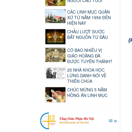
NGƯỜI CAO TUỔI
CÁC LINH MỤC QUẢN
XỨ TỪ NĂM 1956 ĐẾN
HIỆN NAY
CHẦU LƯỢT ĐƯỢC
BẮT NGUỒN TỪ ĐÂU
(
CÓ BAO NHIÊU VỊ
GIÁO HOÀNG ĐÃ
ĐƯỢC TUYÊN THÁNH?
25 NHÀ KHOA HỌC
LỪNG DANH NÓI VỀ
THIÊN CHÚA
CHÚC MỪNG 5 NĂM
HỒNG ÂN LINH MỤC