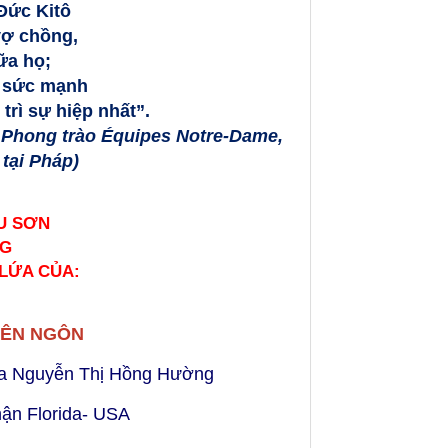
Đức Kitô
vợ chồng,
ữa họ;
ọ sức mạnh
trì sự hiệp nhất”.
 Phong trào Équipes Notre-Dame,
tại Pháp)
U SƠN
NG
 LỨA CỦA:
IÊN NGÔN
sa Nguyễn Thị Hồng Hường
hận Florida- USA