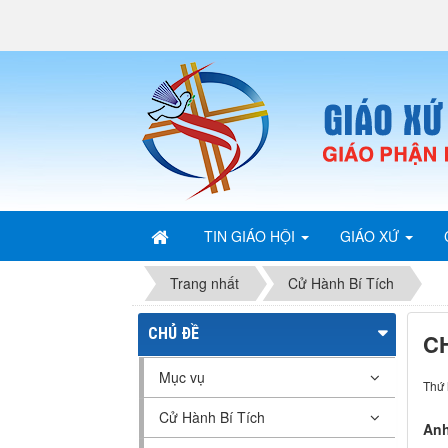
TIN GIÁO HỘI
GIÁO XỨ
Trang nhất
Cử Hành Bí Tích
CHỦ ĐỀ
C
Mục vụ
Thứ 
Cử Hành Bí Tích
An