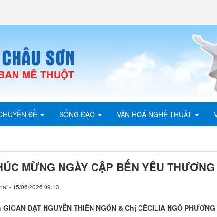
CHUYÊN ĐỀ
SỐNG ĐẠO
VĂN HOÁ NGHỆ THUẬT
HÚC MỪNG NGÀY CẬP BẾN YÊU THƯƠNG
hai - 15/06/2026 09:13
h GIOAN ĐẠT NGUYỄN THIÊN NGÔN & Chị CÊCILIA NGÔ PHƯƠNG