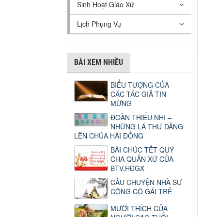
Sinh Hoạt Giáo Xứ
Lịch Phụng Vụ
BÀI XEM NHIỀU
BIỂU TƯỢNG CỦA
CÁC TÁC GIẢ TIN
MỪNG
ĐOÀN THIẾU NHI –
NHỮNG LÁ THƯ DÂNG
LÊN CHÚA HÀI ĐỒNG
BÀI CHÚC TẾT QUÝ
CHA QUẢN XỨ CỦA
BTV.HĐGX
CÂU CHUYỆN NHÀ SƯ
CÕNG CÔ GÁI TRẺ
MƯỜI THÍCH CỦA