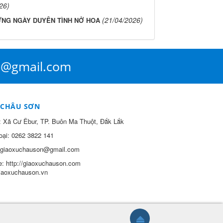
26)
(21/04/2026)
NG NGÀY DUYÊN TÌNH NỞ HOA
n@gmail.com
 CHÂU SƠN
:
Xã Cư Êbur, TP. Buôn Ma Thuột, Đắk Lắk
oại:
0262 3822 141
giaoxuchauson@gmail.com
e:
http://giaoxuchauson.com
giaoxuchauson.vn