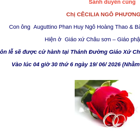
Sánh duyên cùng
Chị CÊCILIA NGÔ PHƯƠN
Con ông Auguttino Phan Huy Ngô Hoàng Thao & B
Hiện ở Giáo xứ Châu sơn – Giáo ph
ôn lễ sẽ được cử hành tại Thánh Đường Giáo Xứ C
Vào lúc 04 giờ 30 thứ 6 ngày 19/ 06/ 2026 (Nhằ