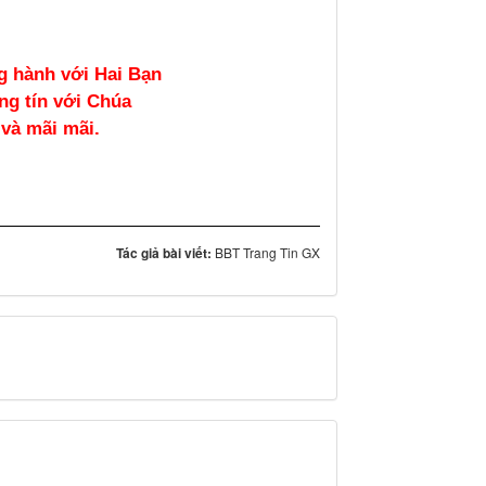
g hành với Hai Bạn
ng tín với Chúa
và mãi mãi.
Tác giả bài viết:
BBT Trang Tin GX