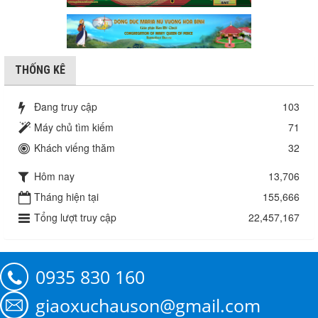
THỐNG KÊ
Đang truy cập
103
Máy chủ tìm kiếm
71
Khách viếng thăm
32
Hôm nay
13,706
Tháng hiện tại
155,666
Tổng lượt truy cập
22,457,167
0935 830 160
giaoxuchauson@gmail.com