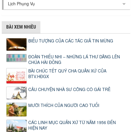
Lịch Phụng Vụ
BÀI XEM NHIỀU
BIỂU TƯỢNG CỦA CÁC TÁC GIẢ TIN MỪNG
ĐOÀN THIẾU NHI – NHỮNG LÁ THƯ DÂNG LÊN
CHÚA HÀI ĐỒNG
BÀI CHÚC TẾT QUÝ CHA QUẢN XỨ CỦA
BTV.HĐGX
CÂU CHUYỆN NHÀ SƯ CÕNG CÔ GÁI TRẺ
MƯỜI THÍCH CỦA NGƯỜI CAO TUỔI
CÁC LINH MỤC QUẢN XỨ TỪ NĂM 1956 ĐẾN
HIỆN NAY