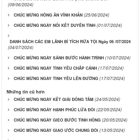
(09/06/2024)
(25/06/2024)
CHÚC MỪNG HỒNG ÂN VĨNH KHẤN
(01/07/2024)
CHÚC MỪNG NGÀY NỐI KẾT DUYÊN TÌNH
DANH SÁCH CÁC EM LÃNH BÍ TÍCH RỬA TỘI Ngày 06 /07/2024
(04/07/2024)
(10/07/2024)
CHÚC MỪNG NGÀY SÁNH BƯỚC HÀNH TRÌNH
(17/07/2024)
CHÚC MỪNG NGÀY TÌNH YÊU CHẮP CÁNH
(17/07/2024)
CHÚC MỪNG NGÀY TÌNH YÊU LÊN ĐƯỜNG
Những tin cũ hơn
(24/05/2024)
CHÚC MỪNG NGÀY KẾT GIẢI ĐỒNG TÂM
(22/05/2024)
CHÚC MỪNG NGÀY HẠNH PHÚC LỨA ĐÔI
(20/05/2024)
CHÚC MỪNG NGÀY GIEO BƯỚC TÌNH HỒNG
(13/05/2024)
CHÚC MỪNG NGÀY GIAO ƯỚC CHUNG ĐÔI