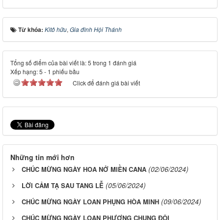
Từ khóa:
Kitô hữu
,
Gia đình Hội Thánh
Tổng số điểm của bài viết là: 5 trong 1 đánh giá
Xếp hạng:
5
-
1
phiếu bầu
Click để đánh giá bài viết
Những tin mới hơn
(02/06/2024)
CHÚC MỪNG NGÀY HOA NỞ MIỀN CANA
(05/06/2024)
LỜI CẢM TẠ SAU TANG LỄ
(09/06/2024)
CHÚC MỪNG NGÀY LOAN PHỤNG HÒA MINH
CHÚC MỪNG NGÀY LOAN PHƯỢNG CHUNG ĐÔI