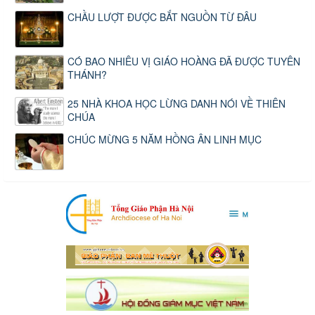
CHẦU LƯỢT ĐƯỢC BẮT NGUỒN TỪ ĐÂU
CÓ BAO NHIÊU VỊ GIÁO HOÀNG ĐÃ ĐƯỢC TUYÊN
THÁNH?
25 NHÀ KHOA HỌC LỪNG DANH NÓI VỀ THIÊN
CHÚA
CHÚC MỪNG 5 NĂM HỒNG ÂN LINH MỤC