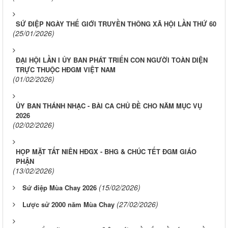
SỨ ĐIỆP NGÀY THẾ GIỚI TRUYỀN THÔNG XÃ HỘI LẦN THỨ 60
(25/01/2026)
ĐẠI HỘI LẦN I ỦY BAN PHÁT TRIỂN CON NGƯỜI TOÀN DIỆN
TRỰC THUỘC HĐGM VIỆT NAM
(01/02/2026)
ỦY BAN THÁNH NHẠC - BÀI CA CHỦ ĐỀ CHO NĂM MỤC VỤ
2026
(02/02/2026)
HỌP MẶT TẤT NIÊN HĐGX - BHG & CHÚC TẾT ĐGM GIÁO
PHẬN
(13/02/2026)
(15/02/2026)
Sứ điệp Mùa Chay 2026
(27/02/2026)
Lược sử 2000 năm Mùa Chay