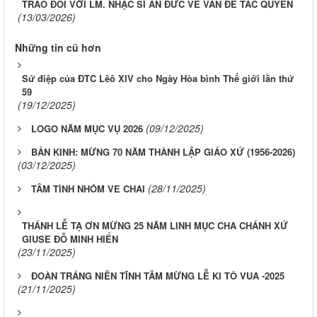
TRAO ĐỔI VỚI LM. NHẠC SĨ ÂN ĐỨC VỀ VẤN ĐỀ TÁC QUYỀN
(13/03/2026)
Những tin cũ hơn
Sứ điệp của ĐTC Lêô XIV cho Ngày Hòa bình Thế giới lần thứ
59
(19/12/2025)
(09/12/2025)
LOGO NĂM MỤC VỤ 2026
BẢN KINH: MỪNG 70 NĂM THÀNH LẬP GIÁO XỨ (1956-2026)
(03/12/2025)
(28/11/2025)
TÂM TÌNH NHÓM VE CHAI
THÁNH LỄ TẠ ƠN MỪNG 25 NĂM LINH MỤC CHA CHÁNH XỨ
GIUSE ĐỖ MINH HIỂN
(23/11/2025)
ĐOÀN TRÁNG NIÊN TĨNH TÂM MỪNG LỄ KI TÔ VUA -2025
(21/11/2025)