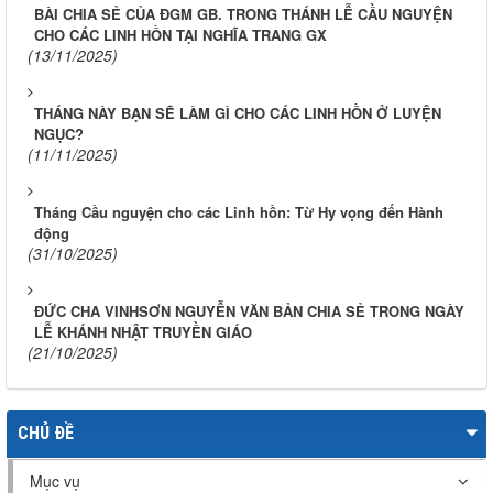
BÀI CHIA SẺ CỦA ĐGM GB. TRONG THÁNH LỄ CẦU NGUYỆN
CHO CÁC LINH HỒN TẠI NGHĨA TRANG GX
(13/11/2025)
THÁNG NÀY BẠN SẼ LÀM GÌ CHO CÁC LINH HỒN Ở LUYỆN
NGỤC?
(11/11/2025)
Tháng Cầu nguyện cho các Linh hồn: Từ Hy vọng đến Hành
động
(31/10/2025)
ĐỨC CHA VINHSƠN NGUYỄN VĂN BẢN CHIA SẺ TRONG NGÀY
LỄ KHÁNH NHẬT TRUYỀN GIÁO
(21/10/2025)
CHỦ ĐỀ
Mục vụ