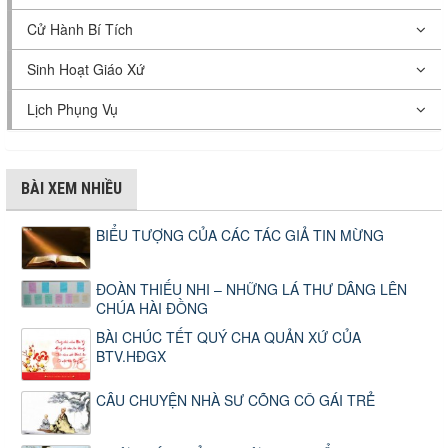
Cử Hành Bí Tích
Sinh Hoạt Giáo Xứ
Lịch Phụng Vụ
BÀI XEM NHIỀU
BIỂU TƯỢNG CỦA CÁC TÁC GIẢ TIN MỪNG
ĐOÀN THIẾU NHI – NHỮNG LÁ THƯ DÂNG LÊN
CHÚA HÀI ĐỒNG
BÀI CHÚC TẾT QUÝ CHA QUẢN XỨ CỦA
BTV.HĐGX
CÂU CHUYỆN NHÀ SƯ CÕNG CÔ GÁI TRẺ