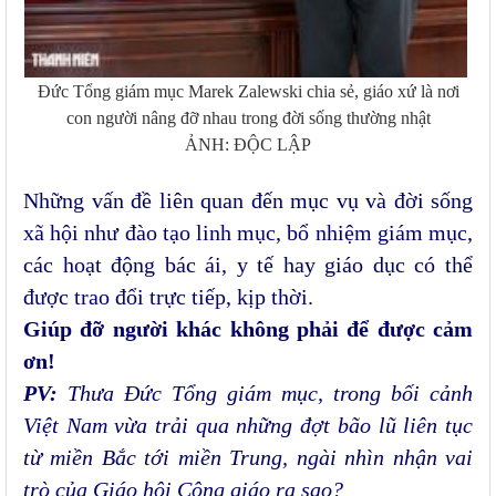
Đức Tổng giám mục Marek Zalewski chia sẻ, giáo xứ là nơi
con người nâng đỡ nhau trong đời sống thường nhật
ẢNH: ĐỘC LẬP
Những vấn đề liên quan đến mục vụ và đời sống
xã hội như đào tạo linh mục, bổ nhiệm giám mục,
các hoạt động bác ái, y tế hay giáo dục có thể
được trao đổi trực tiếp, kịp thời.
Giúp đỡ người khác không phải để được cảm
ơn!
PV:
Thưa Đức Tổng giám mục, trong bối cảnh
Việt Nam vừa trải qua những đợt bão lũ liên tục
từ miền Bắc tới miền Trung, ngài nhìn nhận vai
trò của Giáo hội Công giáo ra sao?