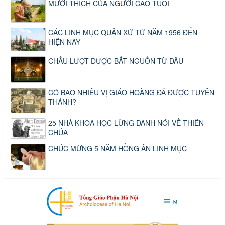
MƯỜI THÍCH CỦA NGƯỜI CAO TUỔI
CÁC LINH MỤC QUẢN XỨ TỪ NĂM 1956 ĐẾN
HIỆN NAY
CHẦU LƯỢT ĐƯỢC BẮT NGUỒN TỪ ĐÂU
CÓ BAO NHIÊU VỊ GIÁO HOÀNG ĐÃ ĐƯỢC TUYÊN
THÁNH?
25 NHÀ KHOA HỌC LỪNG DANH NÓI VỀ THIÊN
CHÚA
CHÚC MỪNG 5 NĂM HỒNG ÂN LINH MỤC