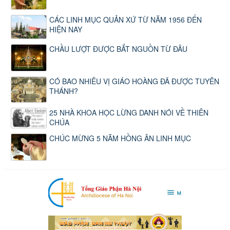
CÁC LINH MỤC QUẢN XỨ TỪ NĂM 1956 ĐẾN
HIỆN NAY
CHẦU LƯỢT ĐƯỢC BẮT NGUỒN TỪ ĐÂU
CÓ BAO NHIÊU VỊ GIÁO HOÀNG ĐÃ ĐƯỢC TUYÊN
THÁNH?
25 NHÀ KHOA HỌC LỪNG DANH NÓI VỀ THIÊN
CHÚA
CHÚC MỪNG 5 NĂM HỒNG ÂN LINH MỤC