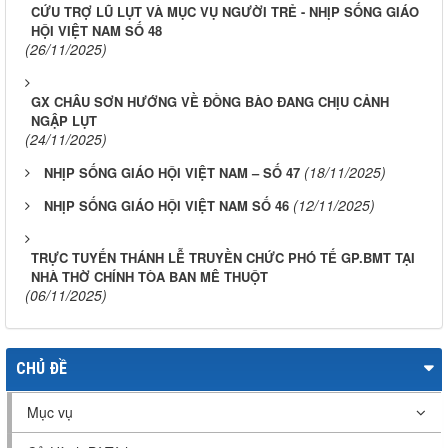
CỨU TRỢ LŨ LỤT VÀ MỤC VỤ NGƯỜI TRẺ - NHỊP SỐNG GIÁO
HỘI VIỆT NAM SỐ 48
(26/11/2025)
GX CHÂU SƠN HƯỚNG VỀ ĐỒNG BÀO ĐANG CHỊU CẢNH
NGẬP LỤT
(24/11/2025)
(18/11/2025)
NHỊP SỐNG GIÁO HỘI VIỆT NAM – SỐ 47
(12/11/2025)
NHỊP SỐNG GIÁO HỘI VIỆT NAM SỐ 46
TRỰC TUYẾN THÁNH LỄ TRUYỀN CHỨC PHÓ TẾ GP.BMT TẠI
NHÀ THỜ CHÍNH TÒA BAN MÊ THUỘT
(06/11/2025)
CHỦ ĐỀ
Mục vụ