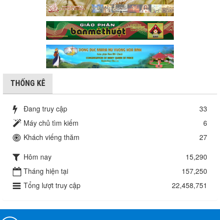
THỐNG KÊ
Đang truy cập
33
Máy chủ tìm kiếm
6
Khách viếng thăm
27
Hôm nay
15,290
Tháng hiện tại
157,250
Tổng lượt truy cập
22,458,751