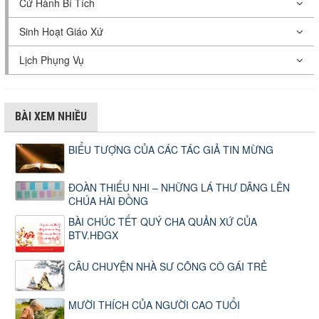
Cử Hành Bí Tích
Sinh Hoạt Giáo Xứ
Lịch Phụng Vụ
BÀI XEM NHIỀU
BIỂU TƯỢNG CỦA CÁC TÁC GIẢ TIN MỪNG
ĐOÀN THIẾU NHI – NHỮNG LÁ THƯ DÂNG LÊN
CHÚA HÀI ĐỒNG
BÀI CHÚC TẾT QUÝ CHA QUẢN XỨ CỦA
BTV.HĐGX
CÂU CHUYỆN NHÀ SƯ CÕNG CÔ GÁI TRẺ
MƯỜI THÍCH CỦA NGƯỜI CAO TUỔI