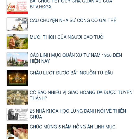
BÀI CHÚC TẾT QUÝ CHA QUẢN XỨ CỦA
BTV.HĐGX
CÂU CHUYỆN NHÀ SƯ CÕNG CÔ GÁI TRẺ
MƯỜI THÍCH CỦA NGƯỜI CAO TUỔI
CÁC LINH MỤC QUẢN XỨ TỪ NĂM 1956 ĐẾN
HIỆN NAY
CHẦU LƯỢT ĐƯỢC BẮT NGUỒN TỪ ĐÂU
CÓ BAO NHIÊU VỊ GIÁO HOÀNG ĐÃ ĐƯỢC TUYÊN
THÁNH?
25 NHÀ KHOA HỌC LỪNG DANH NÓI VỀ THIÊN
CHÚA
CHÚC MỪNG 5 NĂM HỒNG ÂN LINH MỤC