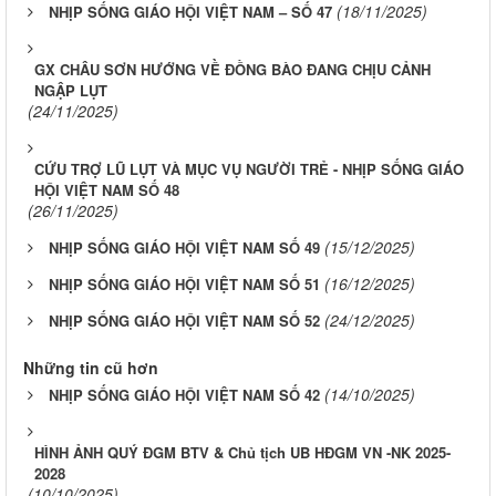
(18/11/2025)
NHỊP SỐNG GIÁO HỘI VIỆT NAM – SỐ 47
GX CHÂU SƠN HƯỚNG VỀ ĐỒNG BÀO ĐANG CHỊU CẢNH
NGẬP LỤT
(24/11/2025)
CỨU TRỢ LŨ LỤT VÀ MỤC VỤ NGƯỜI TRẺ - NHỊP SỐNG GIÁO
HỘI VIỆT NAM SỐ 48
(26/11/2025)
(15/12/2025)
NHỊP SỐNG GIÁO HỘI VIỆT NAM SỐ 49
(16/12/2025)
NHỊP SỐNG GIÁO HỘI VIỆT NAM SỐ 51
(24/12/2025)
NHỊP SỐNG GIÁO HỘI VIỆT NAM SỐ 52
Những tin cũ hơn
(14/10/2025)
NHỊP SỐNG GIÁO HỘI VIỆT NAM SỐ 42
HÌNH ẢNH QUÝ ĐGM BTV & Chủ tịch UB HĐGM VN -NK 2025-
2028
(10/10/2025)