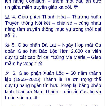
lên hàng Comitium – thêm một dấu ấn đức
tin giữa miền truyền giáo xa xôi. 💙
💻 4. Giáo phận Thanh Hóa – Thường huấn
Truyền thông Nối kết – chia sẻ – cùng nhau
nâng tầm truyền thông mục vụ trong thời đại
số 📱.
🎤 5. Giáo phận Đà Lạt – Ngày Họp mặt Ca
đoàn Giáo hạt Bảo Lộc Hơn 2.600 ca viên
quy tụ cất cao lời ca: “Cùng Mẹ Maria – Gieo
mầm hy vọng.” 🌼
🎉 6. Giáo phận Xuân Lộc – 60 năm thành
lập (1965–2025) Thánh lễ Tạ ơn trọng thể
quy tụ hàng ngàn tín hữu, khép lại bằng phép
lành Toàn xá Năm Thánh – dấu ấn đức tin và
tri ân sâu xa. 🙏