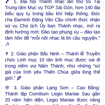
🎵 1. Đại hội Thánh nhạc lần thứ 55 Tại
Trung tâm Mục vụ TGP Sài Gòn, hơn 140 đại
biểu quy tụ trong bầu khí hiệp thông. Đức
cha Đaminh Đặng Văn Cầu chính thức nhận
sứ vụ Chủ tịch Ủy ban Thánh nhạc, mở ra
định hướng mới: Đào tạo phụng vụ – đào tạo
tâm hồn để “mỗi nốt nhạc là lời cầu nguyện.”
🎶
✝️ 2. Giáo phận Bắc Ninh – Thánh lễ Truyền
chức Linh mục 10 tân linh mục được sai đi
trong niềm vui Năm Thánh, như những “sứ
giả của tình yêu Thiên Chúa giữa lòng thế
giới.” 🌾
🌸 3. Giáo phận Lạng Sơn – Cao Bằng:
Thành lập Comitium Legio Mariae Sau gần
20 năm hiện diện, Legio Mariae được nâng