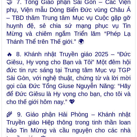
🤝 7. Tổng Giáo phận Sài Gòn – Các Viện
phụ, Viện mẫu Dòng Biển Đức vùng Châu Á
– TBD thăm Trung tâm Mục vụ Cuộc gặp gỡ
huynh đệ, sẻ chia sứ mạng phục vụ Tin
Mừng và chiêm ngắm Triển lãm “Phép Lạ
Thánh Thể trên Thế giới.” 🌍
🔥 8. Khánh nhật Truyền giáo 2025 – “Đức
Giêsu, Hy vọng cho Bạn và Tôi” Một đêm hội
đức tin rực sáng tại Trung tâm Mục vụ TGP
Sài Gòn, với nghệ thuật, chứng từ và lời mời
gọi của Đức Tổng Giuse Nguyễn Năng: “Hãy
để Đức Giêsu là Hy vọng cho bạn, cho tôi và
cho thế giới hôm nay.” 💖
🌾 9. Giáo phận Hải Phòng – Khánh nhật
Truyền giáo Hiệp thông trong tinh thần loan
báo Tin Mừng và cầu nguyện cho các nhà