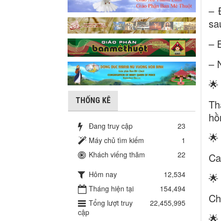
– 
sa
– 
– 
🌟
THỐNG KÊ
Th
hồ
Đang truy cập
23
🌟
Máy chủ tìm kiếm
1
Khách viếng thăm
22
Ca
Hôm nay
12,534
🌟
Tháng hiện tại
154,494
Ch
Tổng lượt truy
22,455,995
cập
🌟