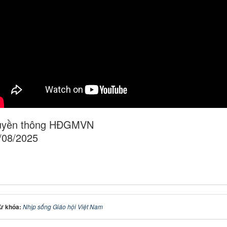
uyền thông HĐGMVN
/08/2025
ừ khóa:
Nhịp sống Giáo hội Việt Nam