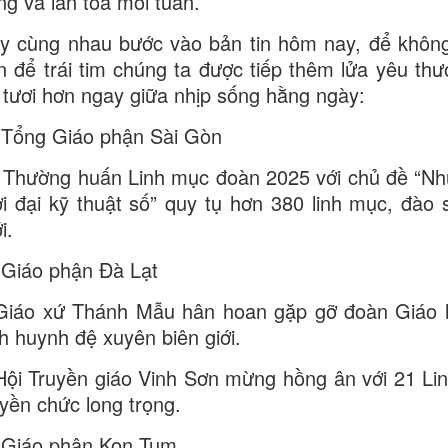
ng và lan tỏa mỗi tuần.
y cùng nhau bước vào bản tin hôm nay, để không
n để trái tim chúng ta được tiếp thêm lửa yêu th
 tươi hơn ngay giữa nhịp sống hằng ngày:
 Tổng Giáo phận Sài Gòn
 Thường huấn Linh mục đoàn 2025 với chủ đề “Nhữ
ời đại kỹ thuật số” quy tụ hơn 380 linh mục, đào
i.
 Giáo phận Đà Lạt
Giáo xứ Thánh Mẫu hân hoan gặp gỡ đoàn Giáo l
nh huynh đệ xuyên biên giới.
Hội Truyền giáo Vinh Sơn mừng hồng ân với 21 Li
uyền chức long trọng.
 Giáo phận Kon Tum