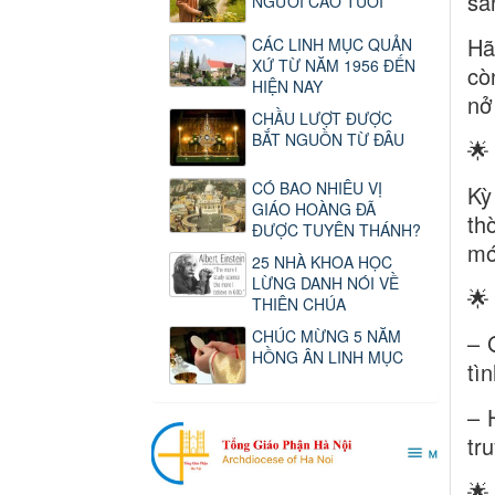
sá
NGƯỜI CAO TUỔI
Hã
CÁC LINH MỤC QUẢN
XỨ TỪ NĂM 1956 ĐẾN
cò
HIỆN NAY
nở
CHẦU LƯỢT ĐƯỢC
BẮT NGUỒN TỪ ĐÂU
🌟
CÓ BAO NHIÊU VỊ
Kỳ
GIÁO HOÀNG ĐÃ
th
ĐƯỢC TUYÊN THÁNH?
mớ
25 NHÀ KHOA HỌC
LỪNG DANH NÓI VỀ
🌟
THIÊN CHÚA
CHÚC MỪNG 5 NĂM
– 
HỒNG ÂN LINH MỤC
tì
– 
tr
🌟