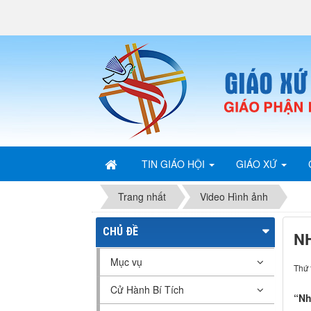
TIN GIÁO HỘI
GIÁO XỨ
Trang nhất
Video Hình ảnh
CHỦ ĐỀ
NH
Mục vụ
Thứ 
Cử Hành Bí Tích
“Nh