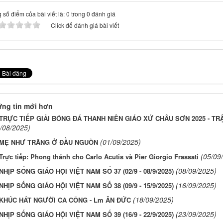
 số điểm của bài viết là: 0 trong 0 đánh giá
Click để đánh giá bài viết
ng tin mới hơn
TRỰC TIẾP GIẢI BÓNG ĐÁ THANH NIÊN GIÁO XỨ CHÂU SƠN 2025 - T
/08/2025)
(01/09/2025)
MẸ NHƯ TRĂNG Ở ĐẦU NGUỒN
(05/09
Trực tiếp: Phong thánh cho Carlo Acutis và Pier Giorgio Frassati
(08/09/2025)
NHỊP SỐNG GIÁO HỘI VIỆT NAM SỐ 37 (02/9 - 08/9/2025)
(16/09/2025)
NHỊP SỐNG GIÁO HỘI VIỆT NAM SỐ 38 (09/9 - 15/9/2025)
(18/09/2025)
KHÚC HÁT NGƯỜI CA CÔNG - Lm ÂN ĐỨC
(23/09/2025)
NHỊP SỐNG GIÁO HỘI VIỆT NAM SỐ 39 (16/9 - 22/9/2025)