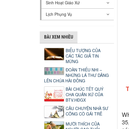
Sinh Hoạt Giáo Xứ
Lịch Phụng Vụ
BÀI XEM NHIỀU
BIỂU TƯỢNG CỦA
CÁC TÁC GIẢ TIN
MỪNG
ĐOÀN THIẾU NHI –
NHỮNG LÁ THƯ DÂNG
LÊN CHÚA HÀI ĐỒNG
BÀI CHÚC TẾT QUÝ
CHA QUẢN XỨ CỦA
BTV.HĐGX
CÂU CHUYỆN NHÀ SƯ
WH
CÕNG CÔ GÁI TRẺ
35
MƯỜI THÍCH CỦA