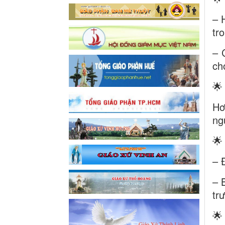
– 
tr
– 
ch
🌟
Hơ
ng
🌟
– 
– 
tr
🌟