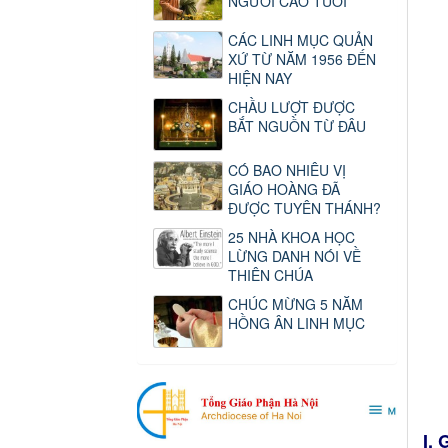
NGƯỜI CAO TUỔI
CÁC LINH MỤC QUẢN
XỨ TỪ NĂM 1956 ĐẾN
HIỆN NAY
CHẦU LƯỢT ĐƯỢC
BẮT NGUỒN TỪ ĐÂU
CÓ BAO NHIÊU VỊ
GIÁO HOÀNG ĐÃ
ĐƯỢC TUYÊN THÁNH?
25 NHÀ KHOA HỌC
LỪNG DANH NÓI VỀ
THIÊN CHÚA
CHÚC MỪNG 5 NĂM
HỒNG ÂN LINH MỤC
I.