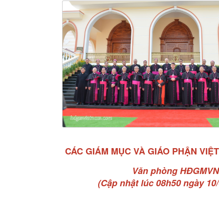
CÁC GIÁM MỤC VÀ GIÁO PHẬN VIỆ
Văn phòng HĐGMVN
(Cập nhật lúc 08h50 ngày 10/