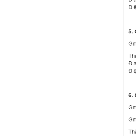
Đi
5.
Gm
Th
Đị
Đi
6.
Gm
Gm
Th