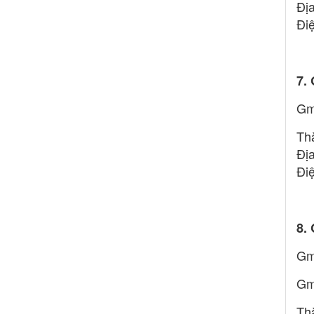
Đị
Đi
7.
Gm
Th
Đị
Đi
8.
Gm
Gm
Th