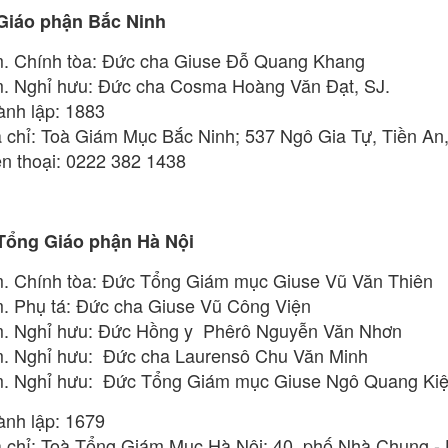
 Giáo phận Bắc Ninh
. Chính tòa: Đức cha Giuse Đỗ Quang Khang
. Nghỉ hưu: Đức cha Cosma Hoàng Văn Đạt, SJ.
ành lập: 1883
a chỉ: Toà Giám Mục Bắc Ninh; 537 Ngô Gia Tự, Tiền An,
ện thoại: 0222 382 1438
 Tổng Giáo phận Hà Nội
. Chính tòa: Đức Tổng Giám mục Giuse Vũ Văn Thiên
. Phụ tá: Đức cha Giuse Vũ Công Viện
. Nghỉ hưu: Đức Hồng y Phêrô Nguyễn Văn Nhơn
. Nghỉ hưu: Đức cha Laurensô Chu Văn Minh
. Nghỉ hưu: Đức Tổng Giám mục Giuse Ngô Quang Kiệ
ành lập: 1679
a chỉ: Toà Tổng Giám Mục Hà Nội; 40, phố Nhà Chung -