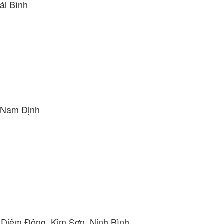
ái Bình
, Nam Định
t Diệm Đông, Kim Sơn, Ninh Bình