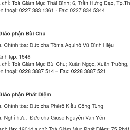
a chỉ: Toà Giám Mục Thái Bình; 6, Trần Hưng Đạo, Tp.Th
ện thoại: 0227 383 1361 - Fax: 0227 834 5344
 Giáo phận Bùi Chu
. Chính tòa: Đức cha Tôma Aquinô Vũ Đình Hiệu
ành lập: 1848
a chỉ: Toà Giám Mục Bùi Chu; Xuân Ngọc, Xuân Trường
ện thoại: 0228 3887 514 – Fax: 0228 3887 521
 Giáo phận Phát Diệm
. Chính tòa: Đức cha Phêrô Kiều Công Tùng
. Nghỉ hưu: Đức cha Giuse Nguyễn Văn Yến
ành lập: 1901địa chỉ: Toà Giám Mục Phát Diệm; 75 Phá