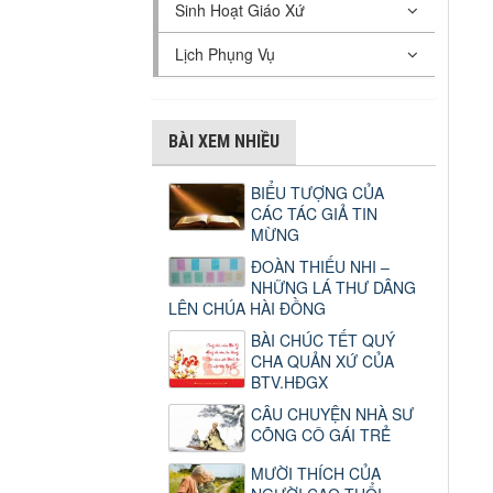
Sinh Hoạt Giáo Xứ
Lịch Phụng Vụ
BÀI XEM NHIỀU
BIỂU TƯỢNG CỦA
CÁC TÁC GIẢ TIN
MỪNG
ĐOÀN THIẾU NHI –
NHỮNG LÁ THƯ DÂNG
LÊN CHÚA HÀI ĐỒNG
BÀI CHÚC TẾT QUÝ
CHA QUẢN XỨ CỦA
BTV.HĐGX
CÂU CHUYỆN NHÀ SƯ
CÕNG CÔ GÁI TRẺ
MƯỜI THÍCH CỦA