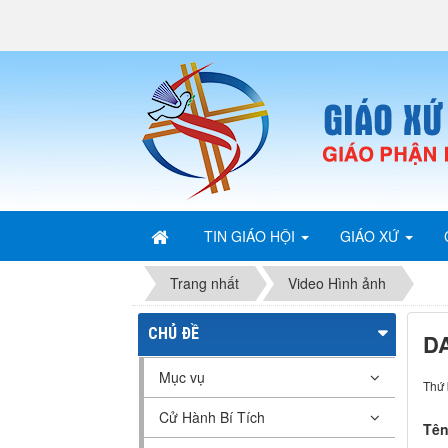
TIN GIÁO HỘI
GIÁO XỨ
Trang nhất
Video Hình ảnh
CHỦ ĐỀ
D
Mục vụ
Thứ 
Cử Hành Bí Tích
Tên