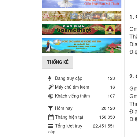
1.
Gm
Th
Đị
Đi
THỐNG KÊ
2.
Đang truy cập
123
Máy chủ tìm kiếm
16
Gm
Gm
Khách viếng thăm
107
Th
Hôm nay
20,120
Đị
Tháng hiện tại
150,050
Đi
Tổng lượt truy
22,451,551
cập