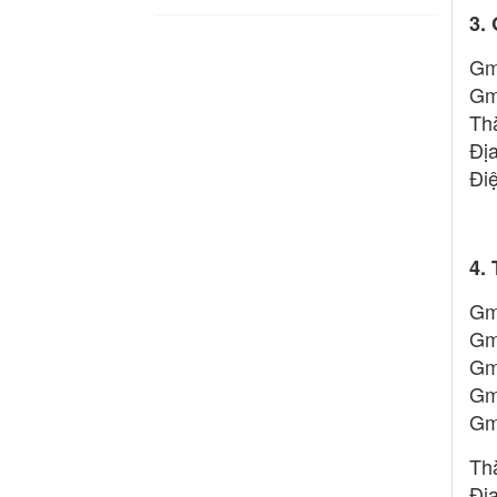
3.
Gm
Gm
Th
Đị
Đi
4.
Gm
Gm
Gm
Gm
Gm
Th
Đị