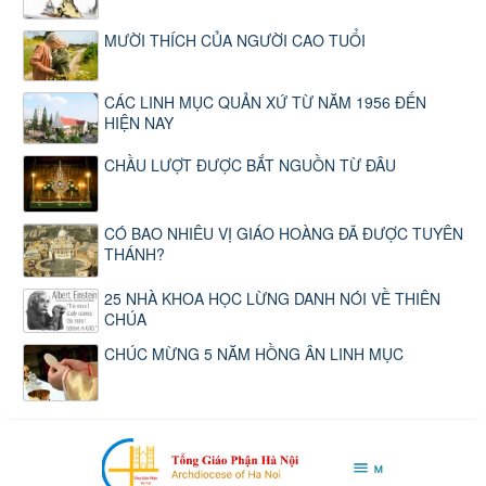
MƯỜI THÍCH CỦA NGƯỜI CAO TUỔI
CÁC LINH MỤC QUẢN XỨ TỪ NĂM 1956 ĐẾN
HIỆN NAY
CHẦU LƯỢT ĐƯỢC BẮT NGUỒN TỪ ĐÂU
CÓ BAO NHIÊU VỊ GIÁO HOÀNG ĐÃ ĐƯỢC TUYÊN
THÁNH?
25 NHÀ KHOA HỌC LỪNG DANH NÓI VỀ THIÊN
CHÚA
CHÚC MỪNG 5 NĂM HỒNG ÂN LINH MỤC