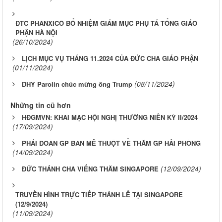
ĐTC PHANXICÔ BỔ NHIỆM GIÁM MỤC PHỤ TÁ TỔNG GIÁO
PHẬN HÀ NỘI
(26/10/2024)
LỊCH MỤC VỤ THÁNG 11.2024 CỦA ĐỨC CHA GIÁO PHẬN
(01/11/2024)
(08/11/2024)
ĐHY Parolin chúc mừng ông Trump
Những tin cũ hơn
HĐGMVN: KHAI MẠC HỘI NGHỊ THƯỜNG NIÊN KỲ II/2024
(17/09/2024)
PHÁI ĐOÀN GP BAN MÊ THUỘT VỀ THĂM GP HẢI PHÒNG
(14/09/2024)
(12/09/2024)
ĐỨC THÁNH CHA VIẾNG THĂM SINGAPORE
TRUYỀN HÌNH TRỰC TIẾP THÁNH LỄ TẠI SINGAPORE
(12/9/2024)
(11/09/2024)