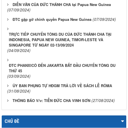
DIỄN VĂN CỦA ĐỨC THÁNH CHA tại Papua New Guinea
(07/09/2024)
(07/09/2024)
​​​​​​​ĐTC gặp gỡ chính quyền Papua New Guinea
TRỰC TIẾP CHUYẾN TÔNG DU CỦA ĐỨC THÁNH CHA TẠI
INDONESIA, PAPUA NEW GUINEA, TIMOR-LESTE VÀ
SINGAPORE TỪ NGÀY 02-13/09/2024
(04/09/2024)
ĐTC PHANXICÔ ĐẾN JAKARTA BẮT ĐẦU CHUYẾN TÔNG DU
THỨ 45
(03/09/2024)
ỦY BAN PHỤNG TỰ HĐGM TRẢ LỜI VỀ SÁCH LỄ RÔMA
(31/08/2024)
(27/08/2024)
THÔNG BÁO V/v: TIỄN ĐỨC CHA VINH SƠN
CHỦ ĐỀ