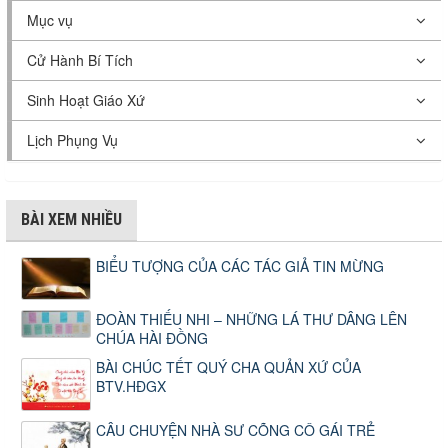
Mục vụ
Cử Hành Bí Tích
Sinh Hoạt Giáo Xứ
Lịch Phụng Vụ
BÀI XEM NHIỀU
BIỂU TƯỢNG CỦA CÁC TÁC GIẢ TIN MỪNG
ĐOÀN THIẾU NHI – NHỮNG LÁ THƯ DÂNG LÊN
CHÚA HÀI ĐỒNG
BÀI CHÚC TẾT QUÝ CHA QUẢN XỨ CỦA
BTV.HĐGX
CÂU CHUYỆN NHÀ SƯ CÕNG CÔ GÁI TRẺ