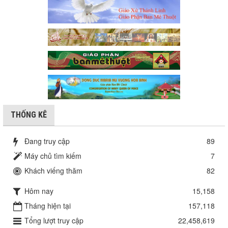
THỐNG KÊ
Đang truy cập
89
Máy chủ tìm kiếm
7
Khách viếng thăm
82
Hôm nay
15,158
Tháng hiện tại
157,118
Tổng lượt truy cập
22,458,619