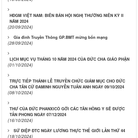
HĐGM VIỆT NAM: BIÊN BẢN HỘI NGHỊ THƯỜNG NIÊN KỲ II
NĂM 2024
(20/09/2024)
Gia đình Truyền Thông GP.BMT mừng bổn mạng
(28/09/2024)
LỊCH MỤC VỤ THÁNG 10 NĂM 2024 CỦA ĐỨC CHA GIÁO PHẬN
(01/10/2024)
TRỰC TIẾP THÁNH LỄ TRUYỀN CHỨC GIÁM MỤC CHO ĐỨC
CHA TÂN CỬ ĐAMINH NGUYỄN TUẤN ANH NGÀY 09/10/2024
(08/10/2024)
THƯ CỦA ĐỨC PHANXICÔ GỞI CÁC TÂN HỒNG Y SẼ ĐƯỢC
TẤN PHONG NGÀY 07/12/2024
(16/10/2024)
SỨ ĐIỆP ĐTC NGÀY LƯƠNG THỰC THẾ GIỚI LẦN THỨ 44
(18/10/2024)