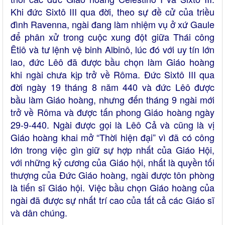
Khi đức Sixtô III qua đời, theo sự đề cử của triều
đình Ravenna, ngài đang làm nhiệm vụ ở xứ Gaule
để phân xử trong cuộc xung đột giữa Thái công
Êtiô và tư lệnh vệ binh Albinô, lúc đó với uy tín lớn
lao, đức Lêô đã được bầu chọn làm Giáo hoàng
khi ngài chưa kịp trở về Rôma. Đức Sixtô III qua
đời ngày 19 tháng 8 năm 440 và đức Lêô được
bầu làm Giáo hoàng, nhưng đến tháng 9 ngài mới
trở về Rôma và được tấn phong Giáo hoàng ngày
29-9-440. Ngài được gọi là Lêô Cả và cũng là vị
Giáo hoàng khai mở “Thời hiện đại” vì đã có công
lớn trong việc gìn giữ sự hợp nhất của Giáo Hội,
với những kỷ cương của Giáo hội, nhất là quyền tối
thượng của Đức Giáo hoàng, ngài được tôn phòng
là tiến sĩ Giáo hội. Việc bầu chọn Giáo hoàng của
ngài đã được sự nhất trí cao của tất cả các Giáo sĩ
và dân chúng.