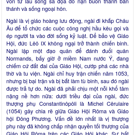
vốn từ lâu sống sa đọa do nạn buôn thành bán
thánh và sống ngoại hôn.
Ngài là vị giáo hoàng lưu động, ngài đi khắp Châu
Âu để tổ chức các cuộc công nghị hầu kêu gọi và
ép người ta vào đời sống kỷ luật. Để bảo vệ Giáo
Hội, đức Lêô IX không ngại trở thành chiến binh.
Ngài lập một đạo quân để đánh đuổi quân
Normands, bấy giờ ở miềm Nam nước Ý, đang
chiếm cứ đất đai của Giáo Hội, cướp phá các nhà
thờ và tu viện. Ngài chỉ huy trận chiến năm 1053,
nhưng bị bại trận và bị bắt làm tù binh, sau đó ngài
được trả tự do. Ngài đã phải chịu một nỗi khổ tâm
nặng nề hơn nữa: dưới triều đại của ngài, đức
thượng phụ Constantinôpôli là Michel Cêrulaire
(1054) gây chia rẽ giữa Giáo Hội Rôma và Giáo
hội Đông Phương. Vấn đề lớn nhất là vị thượng
phụ này đã không chấp nhận quyền tối thượng của
Giáo Hội Rôma trên các Giáo Hội khác. Sự bất