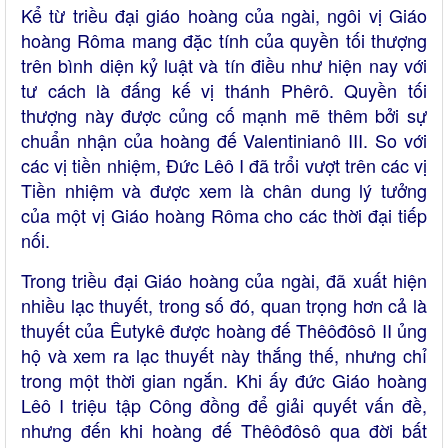
Kể từ triều đại giáo hoàng của ngài, ngôi vị Giáo
hoàng Rôma mang đặc tính của quyền tối thượng
trên bình diện kỷ luật và tín điều như hiện nay với
tư cách là đấng kế vị thánh Phêrô. Quyền tối
thượng này được củng cố mạnh mẽ thêm bởi sự
chuẩn nhận của hoàng đế Valentinianô III. So với
các vị tiền nhiệm, Đức Lêô I đã trổi vượt trên các vị
Tiền nhiệm và được xem là chân dung lý tưởng
của một vị Giáo hoàng Rôma cho các thời đại tiếp
nối.
Trong triều đại Giáo hoàng của ngài, đã xuất hiện
nhiều lạc thuyết, trong số đó, quan trọng hơn cả là
thuyết của Êutykê được hoàng đế Thêôđôsô II ủng
hộ và xem ra lạc thuyết này thắng thế, nhưng chỉ
trong một thời gian ngắn. Khi ấy đức Giáo hoàng
Lêô I triệu tập Công đồng để giải quyết vấn đề,
nhưng đến khi hoàng đế Thêôđôsô qua đời bất