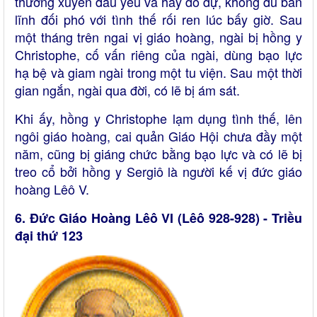
thường xuyên đau yếu và hay do dự, không đủ bản
lĩnh đối phó với tình thế rối ren lúc bấy giờ. Sau
một tháng trên ngai vị giáo hoàng, ngài bị hồng y
Christophe, cố vấn riêng của ngài, dùng bạo lực
hạ bệ và giam ngài trong một tu viện. Sau một thời
gian ngắn, ngài qua đời, có lẽ bị ám sát.
Khi ấy, hồng y Christophe lạm dụng tình thế, lên
ngôi giáo hoàng, cai quản Giáo Hội chưa đầy một
năm, cũng bị giáng chức bằng bạo lực và có lẽ bị
treo cổ bởi hồng y Sergiô là người kế vị đức giáo
hoàng Lêô V.
6. Đức Giáo Hoàng Lêô VI (Lêô 928-928) - Triều
đại thứ 123