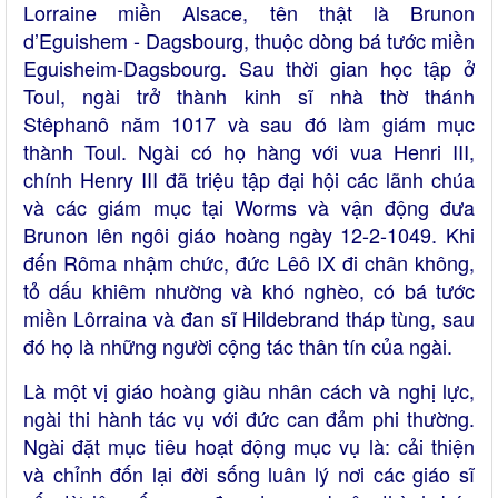
Lorraine miền Alsace, tên thật là Brunon
d’Eguishem - Dagsbourg, thuộc dòng bá tước miền
Eguisheim-Dagsbourg. Sau thời gian học tập ở
Toul, ngài trở thành kinh sĩ nhà thờ thánh
Stêphanô năm 1017 và sau đó làm giám mục
thành Toul. Ngài có họ hàng với vua Henri III,
chính Henry III đã triệu tập đại hội các lãnh chúa
và các giám mục tại Worms và vận động đưa
Brunon lên ngôi giáo hoàng ngày 12-2-1049. Khi
đến Rôma nhậm chức, đức Lêô IX đi chân không,
tỏ dấu khiêm nhường và khó nghèo, có bá tước
miền Lôrraina và đan sĩ Hildebrand tháp tùng, sau
đó họ là những người cộng tác thân tín của ngài.
Là một vị giáo hoàng giàu nhân cách và nghị lực,
ngài thi hành tác vụ với đức can đảm phi thường.
Ngài đặt mục tiêu hoạt động mục vụ là: cải thiện
và chỉnh đốn lại đời sống luân lý nơi các giáo sĩ