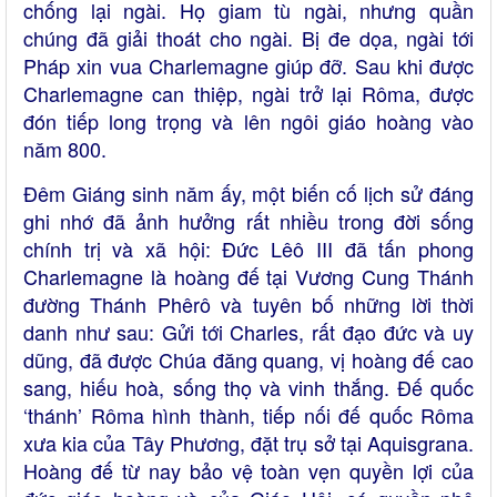
chống lại ngài. Họ giam tù ngài, nhưng quần
chúng đã giải thoát cho ngài. Bị đe dọa, ngài tới
Pháp xin vua Charlemagne giúp đỡ. Sau khi được
Charlemagne can thiệp, ngài trở lại Rôma, được
đón tiếp long trọng và lên ngôi giáo hoàng vào
năm 800.
Đêm Giáng sinh năm ấy, một biến cố lịch sử đáng
ghi nhớ đã ảnh hưởng rất nhiều trong đời sống
chính trị và xã hội: Đức Lêô III đã tấn phong
Charlemagne là hoàng đế tại Vương Cung Thánh
đường Thánh Phêrô và tuyên bố những lời thời
danh như sau: Gửi tới Charles, rất đạo đức và uy
dũng, đã được Chúa đăng quang, vị hoàng đế cao
sang, hiếu hoà, sống thọ và vinh thắng. Đế quốc
‘thánh’ Rôma hình thành, tiếp nối đế quốc Rôma
xưa kia của Tây Phương, đặt trụ sở tại Aquisgrana.
Hoàng đế từ nay bảo vệ toàn vẹn quyền lợi của