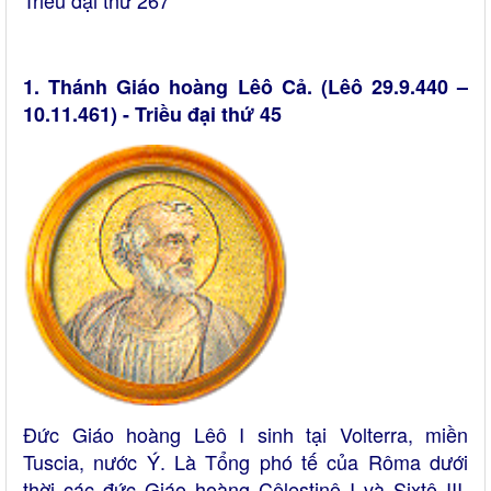
Triều đại thứ 267
1. Thánh Giáo hoàng Lêô Cả. (Lêô 29.9.440 –
10.11.461) - Triều đại thứ 45
Đức Giáo hoàng Lêô I sinh tại Volterra, miền
Tuscia, nước Ý. Là Tổng phó tế của Rôma dưới
thời các đức Giáo hoàng Cêlestinô I và Sixtô III.