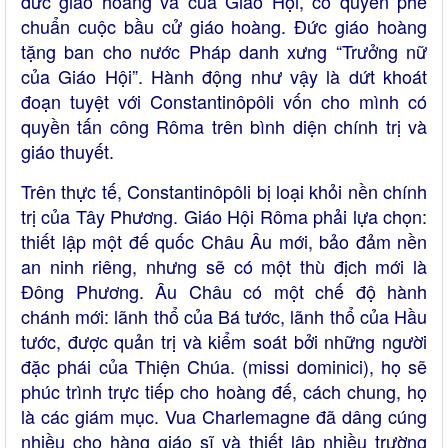
đức giáo hoàng và của Giáo Hội, có quyền phê
chuẩn cuộc bầu cử giáo hoàng. Đức giáo hoàng
tặng ban cho nước Pháp danh xưng “Trưởng nữ
của Giáo Hội”. Hành động như vậy là dứt khoát
đoạn tuyệt với Constantinôpôli vốn cho mình có
quyền tấn công Rôma trên bình diện chính trị và
giáo thuyết.
Trên thực tế, Constantinôpôli bị loại khỏi nền chính
trị của Tây Phương. Giáo Hội Rôma phải lựa chọn:
thiết lập một đế quốc Châu Âu mới, bảo đảm nền
an ninh riêng, nhưng sẽ có một thù địch mới là
Đông Phương. Âu Châu có một chế độ hành
chánh mới: lãnh thổ của Bá tước, lãnh thổ của Hầu
tước, được quản trị và kiểm soát bởi những người
đặc phái của Thiện Chúa. (missi dominici), họ sẽ
phúc trình trực tiếp cho hoàng đế, cách chung, họ
là các giám mục. Vua Charlemagne đã dâng cúng
nhiều cho hàng giáo sĩ và thiết lập nhiều trường