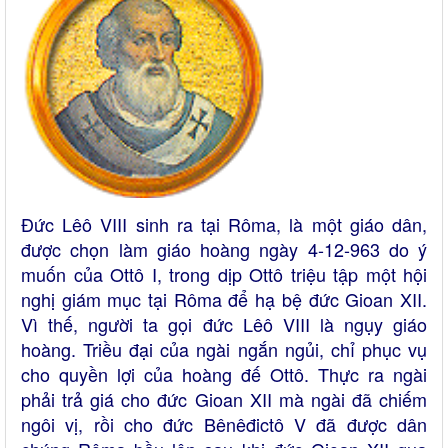
Đức Lêô VIII sinh ra tại Rôma, là một giáo dân,
được chọn làm giáo hoàng ngày 4-12-963 do ý
muốn của Ottô I, trong dịp Ottô triệu tập một hội
nghị giám mục tại Rôma để hạ bệ đức Gioan XII.
Vì thế, người ta gọi đức Lêô VIII là ngụy giáo
hoàng. Triều đại của ngài ngắn ngủi, chỉ phục vụ
cho quyền lợi của hoàng đế Ottô. Thực ra ngài
phải trả giá cho đức Gioan XII mà ngài đã chiếm
ngôi vị, rồi cho đức Bênêđictô V đã được dân