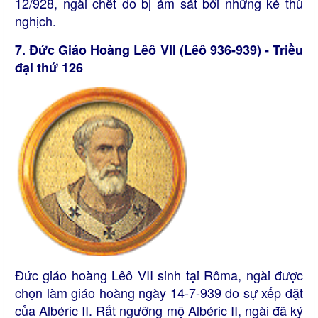
12/928, ngài chết do bị ám sát bởi những kẻ thù
nghịch.
7. Đức Giáo Hoàng Lêô VII (Lêô 936-939) - Triều
đại thứ 126
Đức giáo hoàng Lêô VII sinh tại Rôma, ngài được
chọn làm giáo hoàng ngày 14-7-939 do sự xếp đặt
của Albéric II. Rất ngưỡng mộ Albéric II, ngài đã ký