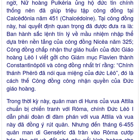
ngờ, Nữ hoàng Pulkêria ủng hộ đức tin chính
thống nên đã giúp triệu tập công đồng tại
Calcêđônia năm 451 (Chalcédoine). Tại công đồng
này, hai quyết định quan trọng đã được đưa ra là:
Ban hành sắc lệnh tín lý về mầu nhiệm nhập thể
dựa trên nền tảng của công đồng Nicêa năm 325;
Công đồng chấp nhận thư giáo huấn của đức Giáo
hoàng Lêô I viết gởi cho Giám mục Flavien thành
Constantinôpôli và công đồng nhất trí rằng: “Chính
thánh Phêrô đã nói qua miệng của đức Lêô”, đó là
cách thế Công đồng công nhận quyền của Đức
giáo hoàng.
Trong thời kỳ này, quân man di Huns của vua Attila
chuẩn bị chiến tranh với Rôma, chính Đức Lêô I
dẫn phái đoàn đi đàm phán với vua Attila và vua
này đã đồng ý rút quân. Nhưng đến tháng 6-455
quân man di Gensêric đã tràn vào Rôma cướp
bóc, tàn sát và đốt phá gây nổi kinh hoàng cho