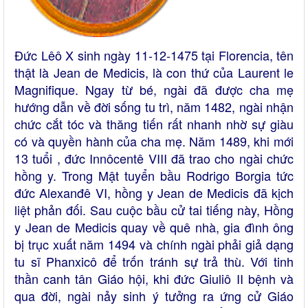
Đức Lêô X sinh ngày 11-12-1475 tại Florencia, tên
thật là Jean de Medicis, là con thứ của Laurent le
Magnifique. Ngay từ bé, ngài đã được cha mẹ
hướng dẫn về đời sống tu trì, năm 1482, ngài nhận
chức cắt tóc và thăng tiến rất nhanh nhờ sự giàu
có và quyền hành của cha mẹ. Năm 1489, khi mới
13 tuổi , đức Innôcentê VIII đã trao cho ngài chức
hồng y. Trong Mật tuyển bầu Rodrigo Borgia tức
đức Alexanđê VI, hồng y Jean de Medicis đã kịch
liệt phản đối. Sau cuộc bầu cử tai tiếng này, Hồng
y Jean de Medicis quay về quê nhà, gia đình ông
bị trục xuất năm 1494 và chính ngài phải giả dạng
tu sĩ Phanxicô để trốn tránh sự trả thù. Với tinh
thần canh tân Giáo hội, khi đức Giuliô II bệnh và
qua đời, ngài nảy sinh ý tưởng ra ứng cử Giáo