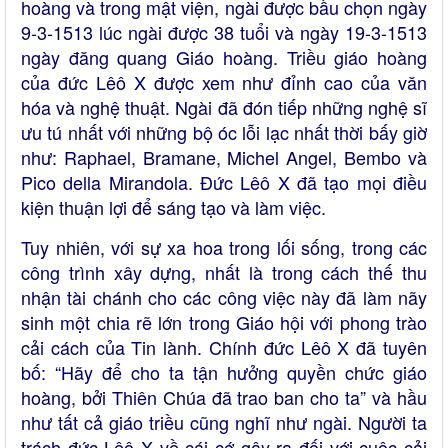
hoàng và trong mật viện, ngài được bầu chọn ngày
9-3-1513 lúc ngài được 38 tuổi và ngày 19-3-1513
ngày đăng quang Giáo hoàng. Triều giáo hoàng
của đức Lêô X được xem như đỉnh cao của văn
hóa và nghệ thuật. Ngài đã đón tiếp những nghệ sĩ
ưu tú nhất với những bộ óc lỗi lạc nhất thời bấy giờ
như: Raphael, Bramane, Michel Angel, Bembo và
Pico della Mirandola. Đức Lêô X đã tạo mọi điều
kiện thuận lợi để sáng tạo và làm việc.
Tuy nhiên, với sự xa hoa trong lối sống, trong các
công trình xây dựng, nhất là trong cách thế thu
nhận tài chánh cho các công việc này đã làm nãy
sinh một chia rẽ lớn trong Giáo hội với phong trào
cải cách của Tin lành. Chính đức Lêô X đã tuyên
bố: “Hãy để cho ta tận hưởng quyền chức giáo
hoàng, bởi Thiên Chúa đã trao ban cho ta” và hầu
như tất cả giáo triều cũng nghĩ như ngài. Người ta
trách đức Lêô X về cái cớ gây ra đối với cuộc cải