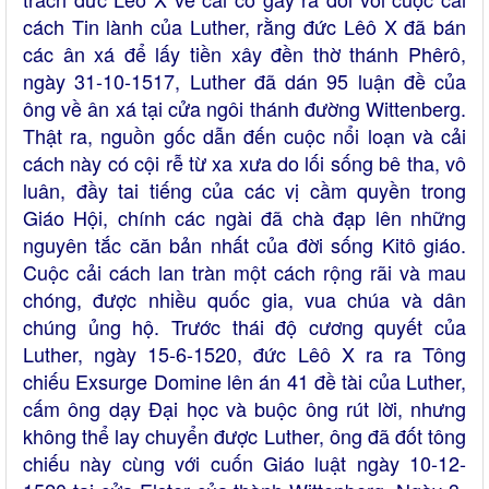
cách Tin lành của Luther, rằng đức Lêô X đã bán
các ân xá để lấy tiền xây đền thờ thánh Phêrô,
ngày 31-10-1517, Luther đã dán 95 luận đề của
ông về ân xá tại cửa ngôi thánh đường Wittenberg.
Thật ra, nguồn gốc dẫn đến cuộc nổi loạn và cải
cách này có cội rễ từ xa xưa do lối sống bê tha, vô
luân, đầy tai tiếng của các vị cầm quyền trong
Giáo Hội, chính các ngài đã chà đạp lên những
nguyên tắc căn bản nhất của đời sống Kitô giáo.
Cuộc cải cách lan tràn một cách rộng rãi và mau
chóng, được nhiều quốc gia, vua chúa và dân
chúng ủng hộ. Trước thái độ cương quyết của
Luther, ngày 15-6-1520, đức Lêô X ra ra Tông
chiếu Exsurge Domine lên án 41 đề tài của Luther,
cấm ông dạy Đại học và buộc ông rút lời, nhưng
không thể lay chuyển được Luther, ông đã đốt tông
chiếu này cùng với cuốn Giáo luật ngày 10-12-