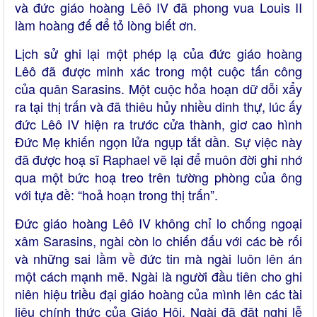
và đức giáo hoàng Lêô IV đã phong vua Louis II
làm hoàng đế để tỏ lòng biết ơn.
Lịch sử ghi lại một phép lạ của đức giáo hoàng
Lêô đã được minh xác trong một cuộc tấn công
của quân Sarasins. Một cuộc hỏa hoạn dữ dỗi xẩy
ra tại thị trấn và đã thiêu hủy nhiều dinh thự, lúc ấy
đức Lêô IV hiện ra trước cửa thành, giơ cao hình
Đức Mẹ khiến ngọn lửa ngụp tắt dần. Sự việc này
đã được hoạ sĩ Raphael vẽ lại để muôn đời ghi nhớ
qua một bức hoạ treo trên tường phòng của ông
với tựa đề: “hoả hoạn trong thị trấn”.
Đức giáo hoàng Lêô IV không chỉ lo chống ngoại
xâm Sarasins, ngài còn lo chiến đấu với các bè rối
và những sai lầm về đức tin mà ngài luôn lên án
một cách mạnh mẽ. Ngài là người đầu tiên cho ghi
niên hiệu triều đại giáo hoàng của mình lên các tài
liệu chính thức của Giáo Hội. Ngài đã đặt nghi lễ