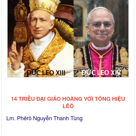
14 TRIỀU ĐẠI GIÁO HOÀNG VỚI TÔNG HIỆU
LÊÔ
Lm. Phêrô Nguyễn Thanh Tùng