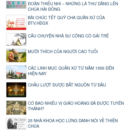
ĐOÀN THIẾU NHI – NHỮNG LÁ THƯ DÂNG LÊN
CHÚA HÀI ĐỒNG
BÀI CHÚC TẾT QUÝ CHA QUẢN XỨ CỦA
BTV.HĐGX
CÂU CHUYỆN NHÀ SƯ CÕNG CÔ GÁI TRẺ
MƯỜI THÍCH CỦA NGƯỜI CAO TUỔI
CÁC LINH MỤC QUẢN XỨ TỪ NĂM 1956 ĐẾN
HIỆN NAY
CHẦU LƯỢT ĐƯỢC BẮT NGUỒN TỪ ĐÂU
CÓ BAO NHIÊU VỊ GIÁO HOÀNG ĐÃ ĐƯỢC TUYÊN
THÁNH?
25 NHÀ KHOA HỌC LỪNG DANH NÓI VỀ THIÊN
CHÚA