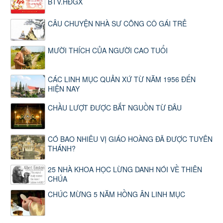
BTV.HĐGX
CÂU CHUYỆN NHÀ SƯ CÕNG CÔ GÁI TRẺ
MƯỜI THÍCH CỦA NGƯỜI CAO TUỔI
CÁC LINH MỤC QUẢN XỨ TỪ NĂM 1956 ĐẾN
HIỆN NAY
CHẦU LƯỢT ĐƯỢC BẮT NGUỒN TỪ ĐÂU
CÓ BAO NHIÊU VỊ GIÁO HOÀNG ĐÃ ĐƯỢC TUYÊN
THÁNH?
25 NHÀ KHOA HỌC LỪNG DANH NÓI VỀ THIÊN
CHÚA
CHÚC MỪNG 5 NĂM HỒNG ÂN LINH MỤC