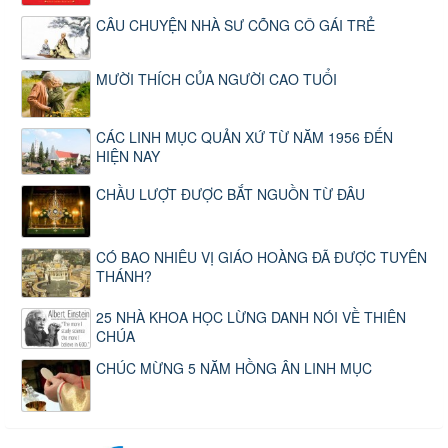
CÂU CHUYỆN NHÀ SƯ CÕNG CÔ GÁI TRẺ
MƯỜI THÍCH CỦA NGƯỜI CAO TUỔI
CÁC LINH MỤC QUẢN XỨ TỪ NĂM 1956 ĐẾN
HIỆN NAY
CHẦU LƯỢT ĐƯỢC BẮT NGUỒN TỪ ĐÂU
CÓ BAO NHIÊU VỊ GIÁO HOÀNG ĐÃ ĐƯỢC TUYÊN
THÁNH?
25 NHÀ KHOA HỌC LỪNG DANH NÓI VỀ THIÊN
CHÚA
CHÚC MỪNG 5 NĂM HỒNG ÂN LINH MỤC