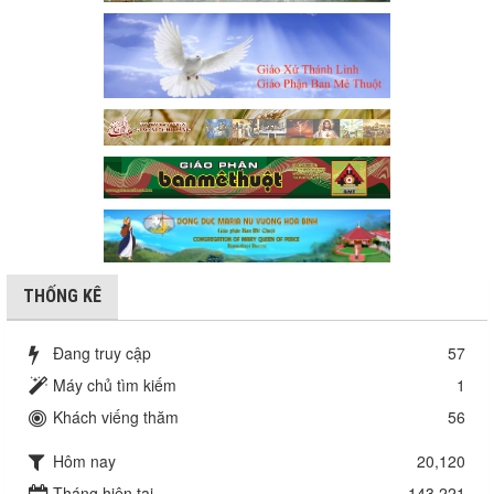
THỐNG KÊ
Đang truy cập
57
Máy chủ tìm kiếm
1
Khách viếng thăm
56
Hôm nay
20,120
Tháng hiện tại
143,221