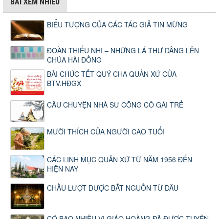
BÀI XEM NHIỀU
BIỂU TƯỢNG CỦA CÁC TÁC GIẢ TIN MỪNG
ĐOÀN THIẾU NHI – NHỮNG LÁ THƯ DÂNG LÊN
CHÚA HÀI ĐỒNG
BÀI CHÚC TẾT QUÝ CHA QUẢN XỨ CỦA
BTV.HĐGX
CÂU CHUYỆN NHÀ SƯ CÕNG CÔ GÁI TRẺ
MƯỜI THÍCH CỦA NGƯỜI CAO TUỔI
CÁC LINH MỤC QUẢN XỨ TỪ NĂM 1956 ĐẾN
HIỆN NAY
CHẦU LƯỢT ĐƯỢC BẮT NGUỒN TỪ ĐÂU
CÓ BAO NHIÊU VỊ GIÁO HOÀNG ĐÃ ĐƯỢC TUYÊN