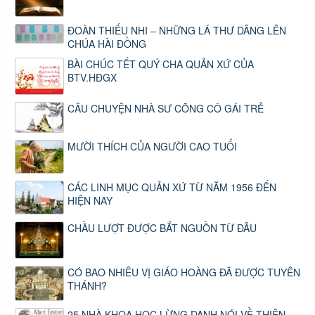
ĐOÀN THIẾU NHI – NHỮNG LÁ THƯ DÂNG LÊN
CHÚA HÀI ĐỒNG
BÀI CHÚC TẾT QUÝ CHA QUẢN XỨ CỦA
BTV.HĐGX
CÂU CHUYỆN NHÀ SƯ CÕNG CÔ GÁI TRẺ
MƯỜI THÍCH CỦA NGƯỜI CAO TUỔI
CÁC LINH MỤC QUẢN XỨ TỪ NĂM 1956 ĐẾN
HIỆN NAY
CHẦU LƯỢT ĐƯỢC BẮT NGUỒN TỪ ĐÂU
CÓ BAO NHIÊU VỊ GIÁO HOÀNG ĐÃ ĐƯỢC TUYÊN
THÁNH?
25 NHÀ KHOA HỌC LỪNG DANH NÓI VỀ THIÊN