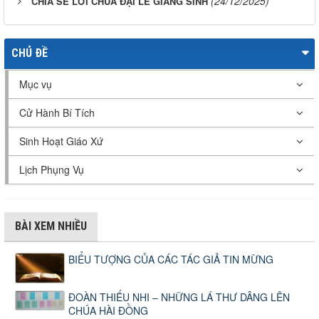
(24/12/2025)
CHIA SẺ LỜI CHÚA ĐẠI LỄ GIÁNG SINH
CHỦ ĐỀ
Mục vụ
Cử Hành Bí Tích
Sinh Hoạt Giáo Xứ
Lịch Phụng Vụ
BÀI XEM NHIỀU
BIỂU TƯỢNG CỦA CÁC TÁC GIẢ TIN MỪNG
ĐOÀN THIẾU NHI – NHỮNG LÁ THƯ DÂNG LÊN
CHÚA HÀI ĐỒNG