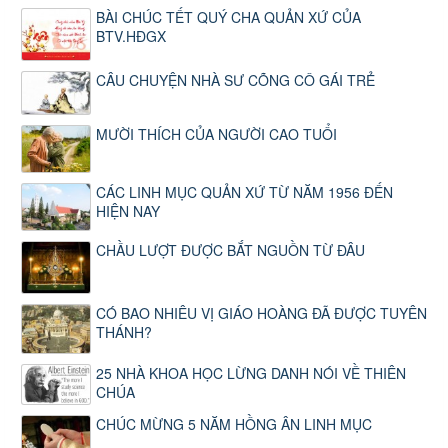
BÀI CHÚC TẾT QUÝ CHA QUẢN XỨ CỦA
BTV.HĐGX
CÂU CHUYỆN NHÀ SƯ CÕNG CÔ GÁI TRẺ
MƯỜI THÍCH CỦA NGƯỜI CAO TUỔI
CÁC LINH MỤC QUẢN XỨ TỪ NĂM 1956 ĐẾN
HIỆN NAY
CHẦU LƯỢT ĐƯỢC BẮT NGUỒN TỪ ĐÂU
CÓ BAO NHIÊU VỊ GIÁO HOÀNG ĐÃ ĐƯỢC TUYÊN
THÁNH?
25 NHÀ KHOA HỌC LỪNG DANH NÓI VỀ THIÊN
CHÚA
CHÚC MỪNG 5 NĂM HỒNG ÂN LINH MỤC