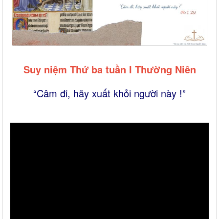
Suy niệm Thứ ba tuần I Thường Niên
“Câm đi, hãy xuất khỏi người này !”