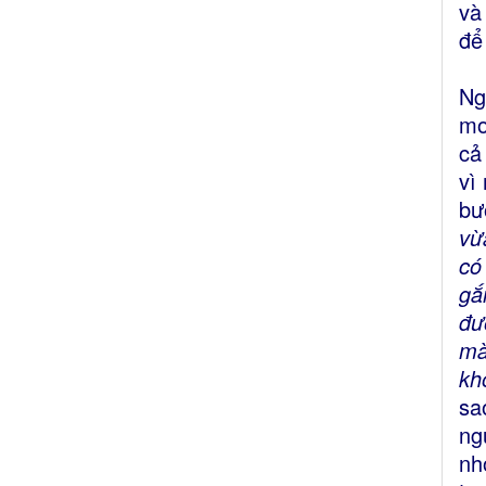
và
để
Ng
mo
cả
vì
bư
vừ
có
gắ
đư
mà
kh
sa
ng
nh