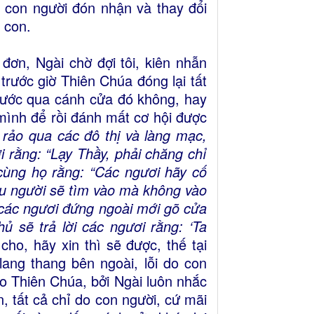
o con người đón nhận và thay đổi
 con.
đơn, Ngài chờ đợi tôi, kiên nhẫn
rước giờ Thiên Chúa đóng lại tất
p bước qua cánh cửa đó không, hay
mình để rồi đánh mất cơ hội được
 rảo qua các đô thị và làng mạc,
 rằng: “Lạy Thầy, phải chăng chỉ
ùng họ rằng: “Các ngươi hãy cố
ều người sẽ tìm vào mà không vào
ó các ngươi đứng ngoài mới gõ cửa
ủ sẽ trả lời các ngươi rằng: ‘Ta
cho, hãy xin thì sẽ được, thế tại
lang thang bên ngoài, lỗi do con
o Thiên Chúa, bởi Ngài luôn nhắc
 tất cả chỉ do con người, cứ mãi