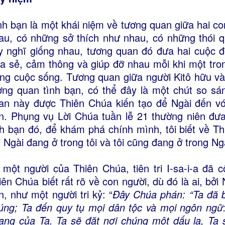
nh bạn là một khái niệm về tương quan giữa hai co
au, có những sở thích như nhau, có những thói 
y nghĩ giống nhau, tương quan đó đưa hai cuộc đ
ia sẻ, cảm thông và giúp đỡ nhau mỗi khi một tr
ong cuộc sống. Tương quan giữa người Kitô hữu và
ơng quan tình bạn, có thể đây là một chút so sá
an này được Thiên Chúa kiến tạo để Ngài đến vớ
n. Phụng vụ Lời Chúa tuần lễ 21 thường niên đưa
nh bạn đó, để khám phá chính mình, tôi biết về Th
i Ngài đang ở trong tôi và tôi cũng đang ở trong Ng
 một người của Thiên Chúa, tiên tri I-sa-i-a đã 
iên Chúa biết rất rõ về con người, dù đó là ai, bở
n, như một người tri kỷ: “
Ðây Chúa phán: “Ta đã b
úng; Ta đến quy tụ mọi dân tộc và mọi ngôn ngữ:
ang của Ta. Ta sẽ đặt nơi chúng một dấu lạ, Ta 