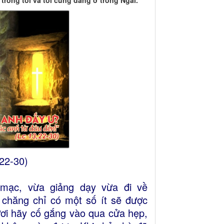
 trong tôi và tôi cũng đang ở trong Ngài.
22-30)
 mạc, vừa giảng dạy vừa đi về
 chăng chỉ có một số ít sẽ được
ơi hãy cố gắng vào qua cửa hẹp,