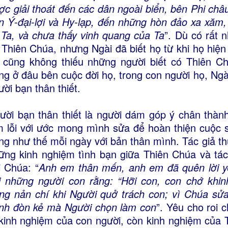
ợc giải thoát đến các dân ngoài biển, bên Phi châu
n Ý-đại-lợi và Hy-lạp, đến những hòn đảo xa xăm
 Ta, và chưa thấy vinh quang của Ta
”. Dù có rất n
 Thiên Chúa, nhưng Ngài đã biết họ từ khi họ hiện
 cũng không thiếu những người biết có Thiên C
ng ở đâu bên cuộc đời họ, trong con người họ, Ng
ười bạn thân thiết.
ười bạn thân thiết là người dám góp ý chân thàn
m lỗi với ước mong mình sửa để hoàn thiện cuộc
ng như thế mỗi ngày với bản thân mình. Tác giả th
ững kinh nghiệm tình bạn giữa Thiên Chúa và tác
i Chúa: “
Anh em thân mến, anh em đã quên lời yên
i những người con rằng: “Hỡi con, con chớ khin
ng nản chí khi Người quở trách con; vì Chúa sửa
nh đòn kẻ mà Người chọn làm con
”. Yêu cho roi 
 kinh nghiệm của con người, còn kinh nghiệm của T