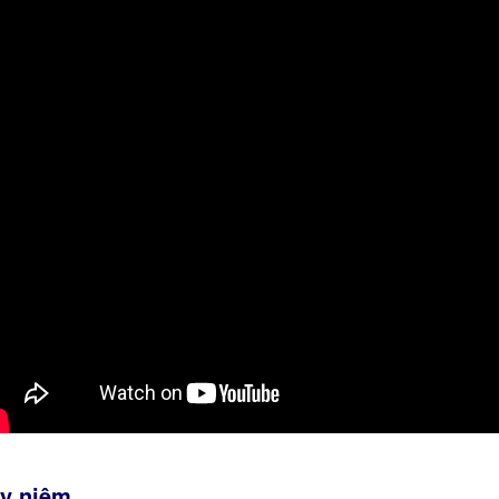
y
niệm