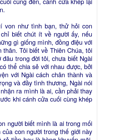
i cuối cùng đến, cánh cửa khép lại
n.
 von như tình bạn, thử hỏi con
hỉ biết chút ít về người ấy, nếu
ững gì giống mình, đồng điệu với
 thân. Tôi biết về Thiên Chúa, tôi
 đâu trong đời tôi, chưa biết Ngài
có thể chia sẻ với nhau được, bởi
ện với Ngài cách chân thành và
 trọng và đầy tình thương, Ngài nói
t nhận ra mình là ai, cần phải thay
rước khi cánh cửa cuối cùng khép
 người biết mình là ai trong mối
 của con người trong thế giới này
 rẻ tiền hay là hàng khuyến mãi.