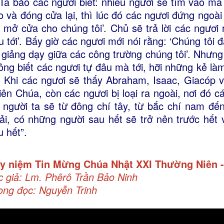
 Ta bảo các ngươi biết: nhiều người sẽ tìm vào m
o và đóng cửa lại, thì lúc đó các ngươi đứng ngoà
n mở cửa cho chúng tôi’. Chủ sẽ trả lời các ngươi 
u tới’. Bấy giờ các ngươi mới nói rằng: ‘Chúng tôi
 giảng dạy giữa các công trường chúng tôi’. Nhưng 
ông biết các ngươi tự đâu mà tới, hỡi những kẻ làm
’. Khi các ngươi sẽ thấy Abraham, Isaac, Giacóp và
iên Chúa, còn các ngươi bị loại ra ngoài, nơi đó c
 người ta sẽ từ đông chí tây, từ bắc chí nam đế
ải, có những người sau hết sẽ trở nên trước hết
u hết”.
y niệm Tin Mừng
Chúa Nhật
XXI Thường Niên
c giả: Lm. Phêrô Trần Bảo Ninh
ọng đọc: Nguyễn Trinh