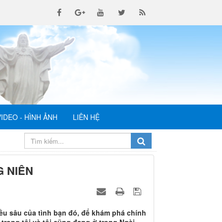
VIDEO - HÌNH ẢNH
LIÊN HỆ
G NIÊN
ều sâu của tình bạn đó, để khám phá chính