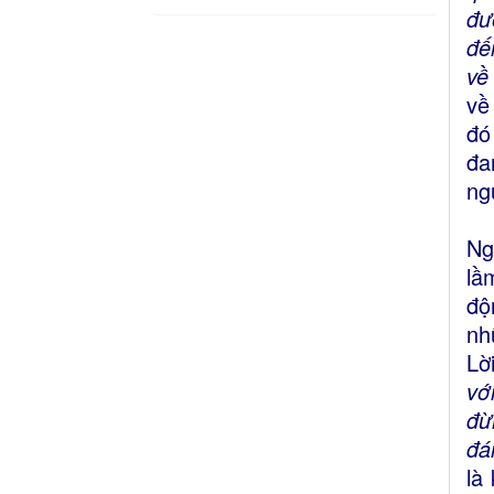
đư
đế
về
về
đó
đa
ng
Ng
lầ
độ
nh
Lờ
vớ
đừ
đá
là