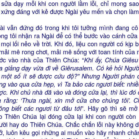
 sửa dạy mỗi khi con người lầm lỗi, chỉ mong sa
 xứng đáng với kẻ được Ngài yêu mến và chọn làm
ài vẫn đứng đó trong khi tôi tưởng mình đang cô 
ng tôi nhận ra Ngài để có thể bước vào cánh cửa t
 mọi lối nẻo về trời. Khi đó, liệu con người có kị
 mải mê rong chơi, mải mê sống với toan tính của 
ớc vào nhà của Thiên Chúa: “
Khi ấy, Chúa Giêsu
a giảng dạy vừa đi về Giêrusalem. Có kẻ hỏi Người
 một số ít sẽ được cứu độ?” Nhưng Người phán c
ng vào qua cửa hẹp, vì Ta bảo các ngươi biết: nhi
ợc. Khi chủ nhà đã vào và đóng cửa lại, thì lúc đ
 rằng: ‘Thưa ngài, xin mở cửa cho chúng tôi’. Ch
ông biết các ngươi từ đâu tới
”. Hãy gõ thì sẽ mở 
o Thiên Chúa lại đóng cửa lại khi con người còn 
ười hay do Thiên Chúa. Chắc chắn lỗi này không d
ở, luôn kêu gọi những ai muốn vào hãy nhanh chân,