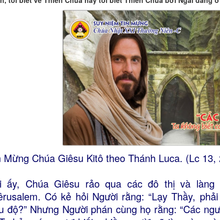
h, tôi biết về Thiên Chúa hay tôi biết Thiên Chúa bởi Ngài đang ở
n Mừng Chúa Giêsu Kitô theo Thánh Luca. (Lc 13, 
i ấy, Chúa Giêsu rảo qua các đô thị và làng
êrusalem. Có kẻ hỏi Người rằng: “Lạy Thầy, phải
u độ?” Nhưng Người phán cùng họ rằng: “Các ngư