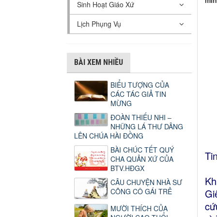
mìn
Sinh Hoạt Giáo Xứ
Lịch Phụng Vụ
BÀI XEM NHIỀU
BIỂU TƯỢNG CỦA
CÁC TÁC GIẢ TIN
MỪNG
ĐOÀN THIẾU NHI –
NHỮNG LÁ THƯ DÂNG
LÊN CHÚA HÀI ĐỒNG
BÀI CHÚC TẾT QUÝ
Ti
CHA QUẢN XỨ CỦA
BTV.HĐGX
Kh
CÂU CHUYỆN NHÀ SƯ
CÕNG CÔ GÁI TRẺ
Gi
cứ
MƯỜI THÍCH CỦA