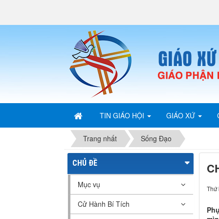
TIN GIÁO HỘI
GIÁO XỨ
Trang nhất
Sống Đạo
CHỦ ĐỀ
C
Mục vụ
Thứ 
Cử Hành Bí Tích
Phụ