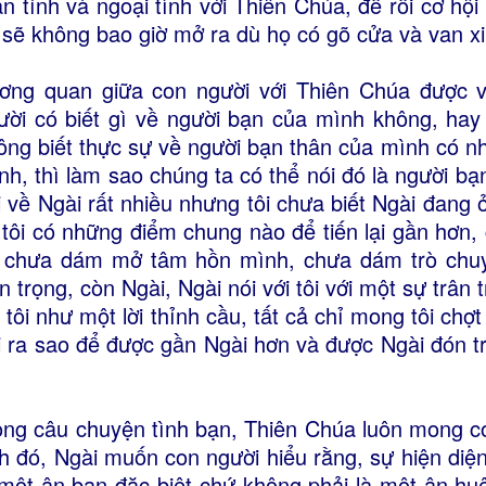
an tính và ngoại tình với Thiên Chúa, để rồi cơ hộ
 sẽ không bao giờ mở ra dù họ có gõ cửa và van xi
ơng quan giữa con người với Thiên Chúa được ví
ười có biết gì về người bạn của mình không, hay c
ông biết thực sự về người bạn thân của mình có nh
nh, thì làm sao chúng ta có thể nói đó là người bạn
i về Ngài rất nhiều nhưng tôi chưa biết Ngài đang ở
 tôi có những điểm chung nào để tiến lại gần hơn, 
i chưa dám mở tâm hồn mình, chưa dám trò chuy
ân trọng, còn Ngài, Ngài nói với tôi với một sự trân
i tôi như một lời thỉnh cầu, tất cả chỉ mong tôi chợ
i ra sao để được gần Ngài hơn và được Ngài đón t
ong câu chuyện tình bạn, Thiên Chúa luôn mong con
nh đó, Ngài muốn con người hiểu rằng, sự hiện diện
 một ân ban đặc biệt chứ không phải là một ân huệ