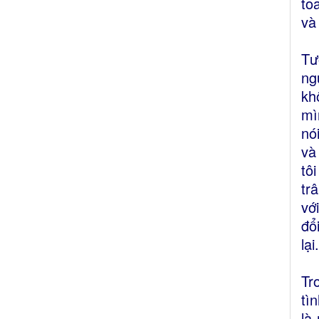
to
và
Tư
ng
kh
mì
nó
và
tô
tr
vớ
đổ
lại.
Tr
tì
là