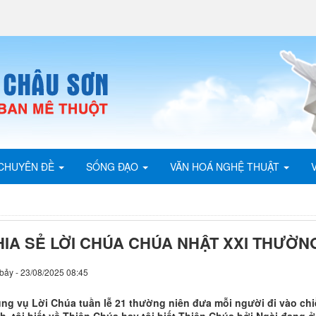
CHUYÊN ĐỀ
SỐNG ĐẠO
VĂN HOÁ NGHỆ THUẬT
HIA SẺ LỜI CHÚA CHÚA NHẬT XXI THƯỜN
bảy - 23/08/2025 08:45
ng vụ Lời Chúa tuần lễ 21 thường niên đưa mỗi người đi vào chi