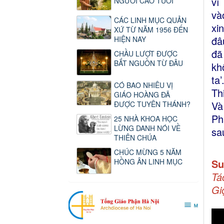
vì
NGƯỜI CAO TUỔI
và
CÁC LINH MỤC QUẢN
xi
XỨ TỪ NĂM 1956 ĐẾN
đâ
HIỆN NAY
đã
CHẦU LƯỢT ĐƯỢC
BẮT NGUỒN TỪ ĐÂU
kh
ta
CÓ BAO NHIÊU VỊ
Th
GIÁO HOÀNG ĐÃ
Và
ĐƯỢC TUYÊN THÁNH?
Ph
25 NHÀ KHOA HỌC
LỪNG DANH NÓI VỀ
sa
THIÊN CHÚA
CHÚC MỪNG 5 NĂM
HỒNG ÂN LINH MỤC
Su
Tá
Gi