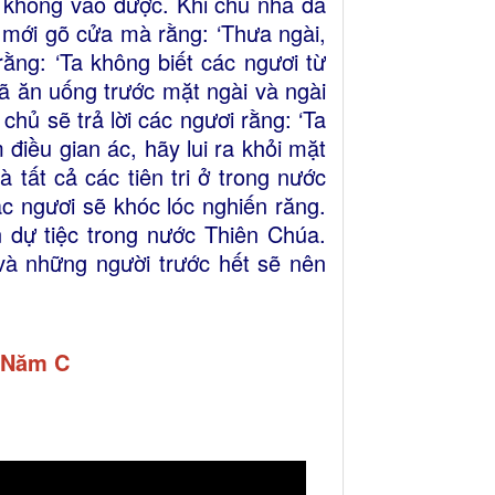
à không vào được. Khi chủ nhà đã
i mới gõ cửa mà rằng: ‘Thưa ngài,
rằng: ‘Ta không biết các ngươi từ
 đã ăn uống trước mặt ngài và ngài
chủ sẽ trả lời các ngươi rằng: ‘Ta
 điều gian ác, hãy lui ra khỏi mặt
 tất cả các tiên tri ở trong nước
ác ngươi sẽ khóc lóc nghiến răng.
n dự tiệc trong nước Thiên Chúa.
 và những người trước hết sẽ nên
 -Năm C