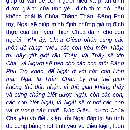
giúp tư vấn để con người hiểu và phân định
được giá trị của tình yêu đích thực đó, nếu
không phải là Chúa Thánh Thần, Đấng Phù
trợ, Ngài sẽ giúp minh định những giá trị đích
thực của tình yêu Thiên Chúa dành cho con
người: “
K
hi ấy, Chúa Giêsu phán cùng các
môn đệ rằng: “Nếu các con yêu mến Thầy,
thì hãy giữ giới răn Thầy. Và Thầy sẽ xin
Cha, và Người sẽ ban cho các con một Ðấng
Phù Trợ khác, để Ngài ở với các con luôn
mãi. Ngài là Thần Chân Lý mà thế gian
không thể đón nhận, vì thế gian không thấy
và cũng chẳng biết được Ngài; còn các con,
các con biết Ngài, vì Ngài sẽ ở nơi các con
và ở trong các con
”. Đức Giêsu được Chúa
Cha yêu vô điều kiện, rồi Ngài đáp lại ân tình
đó cũng bằng một tình yêu vô điều kiện, luôn