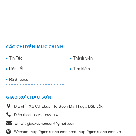
CÁC CHUYÊN MỤC CHÍNH
Tin Tức
Thành viên
Liên kết
Tìm kiếm
RSS-feeds
GIÁO XỨ CHÂU SƠN
Địa chỉ:
Xã Cư Êbur, TP. Buôn Ma Thuột, Đắk Lắk
Điện thoại:
0262 3822 141
Email:
giaoxuchauson@gmail.com
Website:
http://giaoxuchauson.com
http://giaoxuchauson.vn