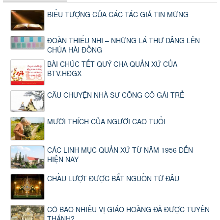
BIỂU TƯỢNG CỦA CÁC TÁC GIẢ TIN MỪNG
ĐOÀN THIẾU NHI – NHỮNG LÁ THƯ DÂNG LÊN
CHÚA HÀI ĐỒNG
BÀI CHÚC TẾT QUÝ CHA QUẢN XỨ CỦA
BTV.HĐGX
CÂU CHUYỆN NHÀ SƯ CÕNG CÔ GÁI TRẺ
MƯỜI THÍCH CỦA NGƯỜI CAO TUỔI
CÁC LINH MỤC QUẢN XỨ TỪ NĂM 1956 ĐẾN
HIỆN NAY
CHẦU LƯỢT ĐƯỢC BẮT NGUỒN TỪ ĐÂU
CÓ BAO NHIÊU VỊ GIÁO HOÀNG ĐÃ ĐƯỢC TUYÊN
THÁNH?