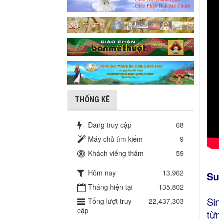
THỐNG KÊ
Đang truy cập
68
Máy chủ tìm kiếm
9
Khách viếng thăm
59
Hôm nay
13,962
Su
Tháng hiện tại
135,802
Si
Tổng lượt truy
22,437,303
cập
từ