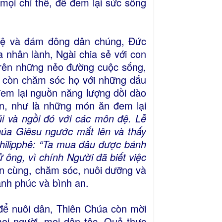
ọi chi thể, để đem lại sức sống
 đệ và đám đông dân chúng, Đức
 nhân lành, Ngài chia sẻ với con
trên những nẻo đường cuộc sống,
ài còn chăm sóc họ với những dấu
đem lại nguồn năng lượng dồi dào
ần, như là những món ăn đem lại
i và ngồi đó với các môn đệ. Lễ
Chúa Giêsu ngước mắt lên và thấy
hilipphê: “Ta mua đâu được bánh
 ông, vì chính Người đã biết việc
ến cùng, chăm sóc, nuôi dưỡng và
ạnh phúc và bình an.
 để nuôi dân, Thiên Chúa còn mời
ọi người, mọi dân tộc. Quả thực