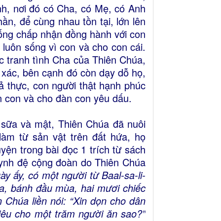
nh, nơi đó có Cha, có Mẹ, có Anh
hần, để cùng nhau tồn tại, lớn lên
uống chấp nhận đồng hành với con
 luôn sống vì con và cho con cái.
c tranh tình Cha của Thiên Chúa,
 xác, bên cạnh đó còn dạy dỗ họ,
ả thực, con người thật hạnh phúc
n con và cho đàn con yêu dấu.
 sữa và mật, Thiên Chúa đã nuôi
m từ sản vật trên đất hứa, họ
ện trong bài đọc 1 trích từ sách
uynh đệ cộng đoàn do Thiên Chúa
y ấy, có một người từ Baal-sa-li-
a, bánh đầu mùa, hai mươi chiếc
Chúa liền nói: “Xin dọn cho dân
hiêu cho một trăm người ăn sao?”