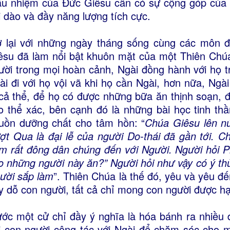
u nhiệm của Đức Giêsu cần có sự cộng góp của m
i dào và đầy năng lượng tích cực.
ở lại với những ngày tháng sống cùng các môn
êsu đã làm nổi bật khuôn mặt của một Thiên Chúa
ười trong mọi hoàn cảnh, Ngài đồng hành với họ 
ài đi với họ vội vã khi họ cần Ngài, hơn nữa, Ng
 cả thể, để họ có được những bữa ăn thịnh soạn, 
o thể xác, bên cạnh đó là những bài học tinh th
uồn dưỡng chất cho tâm hồn: “
Chúa Giêsu lên nú
ợt Qua là đại lễ của người Do-thái đã gần tới. 
m rất đông dân chúng đến với Người. Người hỏi P
o những người này ăn?” Người hỏi như vậy có ý thử
ười sắp làm
”. Thiên Chúa là thế đó, yêu và yêu đ
y dỗ con người, tất cả chỉ mong con người được h
ước một cử chỉ đầy ý nghĩa là hóa bánh ra nhiều
i con người cộng tác với Ngài để chăm sóc cho m