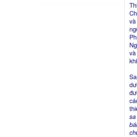
Th
Ch
và
ng
Ph
Ng
và
kh
Sa
dư
đư
cá
thi
sa
bá
ch