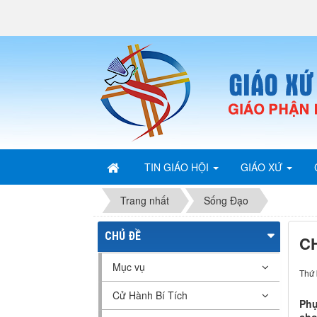
TIN GIÁO HỘI
GIÁO XỨ
Trang nhất
Sống Đạo
CHỦ ĐỀ
C
Mục vụ
Thứ 
Cử Hành Bí Tích
Phụ