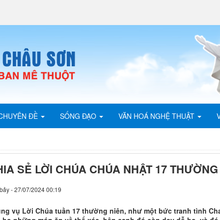
CHUYÊN ĐỀ
SỐNG ĐẠO
VĂN HOÁ NGHỆ THUẬT
HIA SẺ LỜI CHÚA CHÚA NHẬT 17 THƯỜNG
bảy - 27/07/2024 00:19
ng vụ Lời Chúa tuần 17 thường niên, như một bức tranh tình Cha