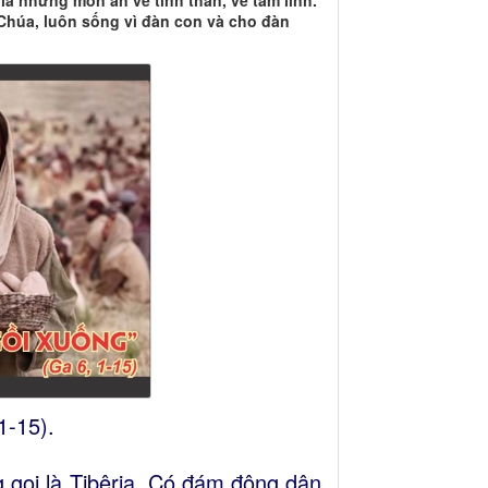
à những món ăn về tinh thần, về tâm linh.
Chúa, luôn sống vì đàn con và cho đàn
1-15).
g gọi là Tibêria. Có đám đông dân