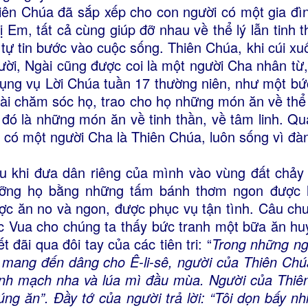
iên Chúa đã sắp xếp cho con người có một gia đì
ị Em, tất cả cùng giúp đỡ nhau về thể lý lẫn tinh t
 tự tin bước vào cuộc sống. Thiên Chúa, khi cúi x
ười, Ngài cũng được coi là một người Cha nhân từ,
ụng vụ Lời Chúa tuần 17 thường niên, như một bứ
ài chăm sóc họ, trao cho họ những món ăn về thể
 đó là những món ăn về tinh thần, về tâm linh. Qu
i có một người Cha là Thiên Chúa, luôn sống vì đà
u khi đưa dân riêng của mình vào vùng đất chảy
ỡng họ bằng những tấm bánh thơm ngon được là
ợc ăn no và ngon, được phục vụ tận tình. Câu chuy
c Vua cho chúng ta thấy bức tranh một bữa ăn h
ết đãi qua đôi tay của các tiên tri: “
Trong những ngà
 mang đến dâng cho Ê-li-sê, người của Thiên Chú
nh mạch nha và lúa mì đầu mùa. Người của Thiên 
úng ăn”. Ðầy tớ của người trả lời: “Tôi dọn bấy n