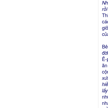
Nh
rồ
Th
cá
gi
củ
Bê
đờ
Ê-
ăn
cộ
xứ
hi
lấ
nh
nh