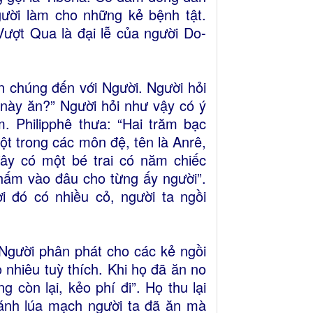
ười làm cho những kẻ bệnh tật.
Vượt Qua là đại lễ của người Do-
 chúng đến với Người. Người hỏi
này ăn?” Người hỏi như vậy có ý
m. Philipphê thưa: “Hai trăm bạc
t trong các môn đệ, tên là Anrê,
ây có một bé trai có năm chiếc
thấm vào đâu cho từng ấy người”.
i đó có nhiều cỏ, người ta ngồi
 Người phân phát cho các kẻ ngồi
nhiêu tuỳ thích. Khi họ đã ăn no
còn lại, kẻo phí đi”. Họ thu lại
ánh lúa mạch người ta đã ăn mà