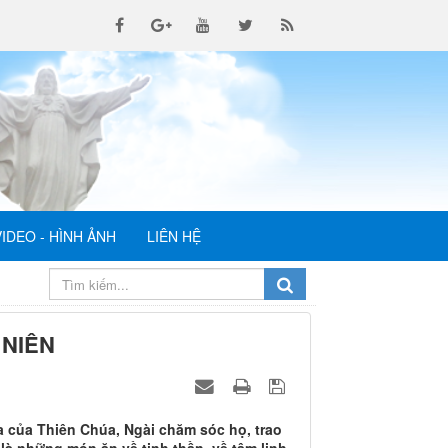
VIDEO - HÌNH ẢNH
LIÊN HỆ
 NIÊN
 của Thiên Chúa, Ngài chăm sóc họ, trao