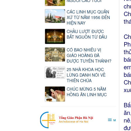
NGƯỜI CAO TUỔI
ch
CÁC LINH MỤC QUẢN
Ch
XỨ TỪ NĂM 1956 ĐẾN
thá
HIỆN NAY
CHẦU LƯỢT ĐƯỢC
Ch
BẮT NGUỒN TỪ ĐÂU
Ph
CÓ BAO NHIÊU VỊ
th
GIÁO HOÀNG ĐÃ
bá
ĐƯỢC TUYÊN THÁNH?
em
25 NHÀ KHOA HỌC
bá
LỪNG DANH NÓI VỀ
THIÊN CHÚA
Ch
xu
CHÚC MỪNG 5 NĂM
HỒNG ÂN LINH MỤC
Bấ
ăn
nê
đư