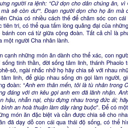
ưng người ra lệnh: “Cứ dọn cho dân chúng ăn, vì
i mà sẽ còn dư’“. Ðoạn người dọn cho họ ăn mà 
iên Chúa có nhiều cách thế để chăm sóc con cái 
c tiên tri, có thể qua tấm lòng quảng đại của nhữn
ỏ bánh con cá từ giữa cộng đoàn. Tất cả chỉ là ph
a một người Cha nhân lành.
n cạnh những món ăn dành cho thể xác, con ngườ
i sống tinh thần, đời sống tâm linh, thánh Phaolo 
phê-sô, ngài nhắc nhở họ hãy chia sẻ với nhau n
 tâm linh, để giúp nhau sống ơn gọi làm người, 
ng đoàn: “
Anh em thân mến, tôi là tù nhân trong 
ng đáng với ơn kêu gọi anh em đã lãnh nhận. An
ền hậu, nhẫn nại, chịu đựng nhau trong đức ái; hãy
y bình an hoà thuận làm dây ràng buộc
”. Để có mộ
ững món ăn đặc biệt và cần được chia sẻ cho nha
ân đã dạy dỗ con cái qua thái độ sống, có thể h