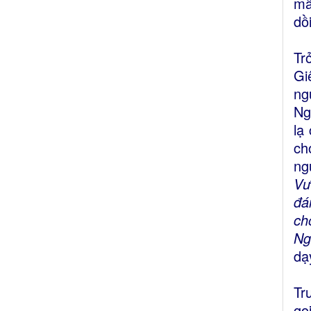
mầ
dồ
Tr
Gi
ng
Ng
lạ
ch
ng
Vư
đá
ch
Ng
dạ
Tr
gọ