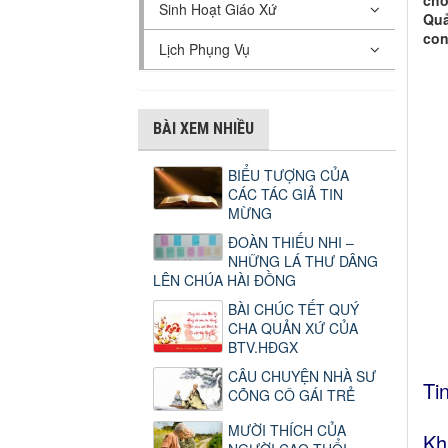
cho
Sinh Hoạt Giáo Xứ
Quả
con
Lịch Phụng Vụ
BÀI XEM NHIỀU
BIỂU TƯỢNG CỦA
CÁC TÁC GIẢ TIN
MỪNG
ĐOÀN THIẾU NHI –
NHỮNG LÁ THƯ DÂNG
LÊN CHÚA HÀI ĐỒNG
BÀI CHÚC TẾT QUÝ
CHA QUẢN XỨ CỦA
BTV.HĐGX
CÂU CHUYỆN NHÀ SƯ
Ti
CÕNG CÔ GÁI TRẺ
MƯỜI THÍCH CỦA
Kh