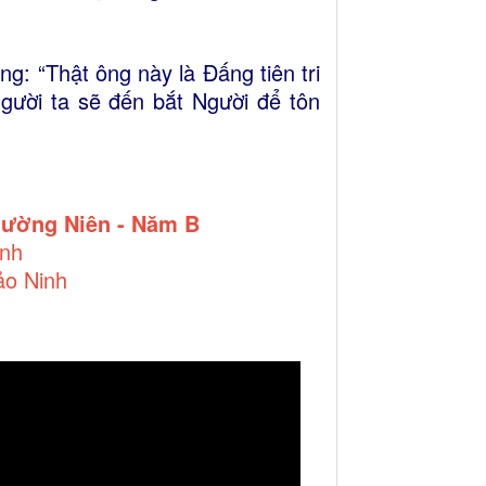
g: “Thật ông này là Ðấng tiên tri
người ta sẽ đến bắt Người để tôn
hường Niên - Năm B
inh
ảo Ninh