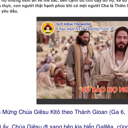
 họ những món ăn về thể xác, bên cạnh đó còn dạy dỗ họ, và đó l
 thực, con người thật hạnh phúc khi có một người Cha là Thiên 
 yêu dấu.
n Mừng Chúa Giêsu Kitô theo Thánh Gioan (Ga 6, 
i ấy, Chúa Giêsu đi sang bên kia biển Galilêa, cũn