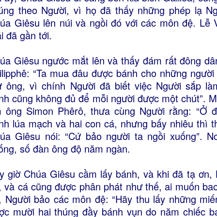
úng theo Người, vì họ đã thấy những phép lạ Ng
úa Giêsu lên núi và ngồi đó với các môn đệ. Lễ 
i đã gần tới.
úa Giêsu ngước mắt lên và thấy đám rất đông dân
ilipphê: “Ta mua đâu được bánh cho những người 
ử ông, vì chính Người đã biết việc Người sắp là
nh cũng không đủ để mỗi người được một chút”. Mộ
 ông Simon Phêrô, thưa cùng Người rằng: “Ở đ
nh lúa mạch và hai con cá, nhưng bấy nhiêu thì 
úa Giêsu nói: “Cứ bảo người ta ngồi xuống”. Nơ
ống, số đàn ông độ năm ngàn.
y giờ Chúa Giêsu cầm lấy bánh, và khi đã tạ ơn,
, và cá cũng được phân phát như thế, ai muốn bao 
, Người bảo các môn đệ: “Hãy thu lấy những miếng 
ợc mười hai thúng đầy bánh vụn do năm chiếc b