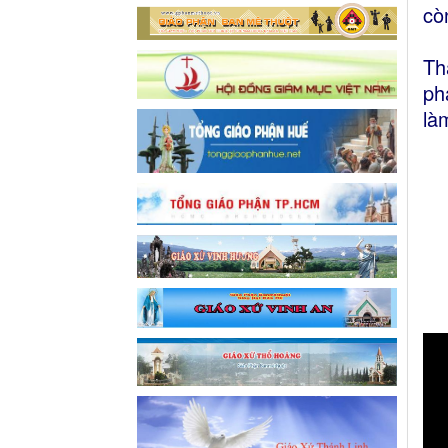
cò
Th
ph
là