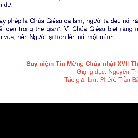
n dư.
ấy phép lạ Chúa Giêsu đã làm, người ta đều nói rằn
ải đến trong thế gian”. Vì Chúa Giêsu biết rằng 
m vua, nên Người lại trốn lên núi một mình.
Suy niệm Tin Mừng Chúa nhật XVII T
Giọng đọc: Nguyễn Tr
Tác giả: Lm. Phêrô Trần B