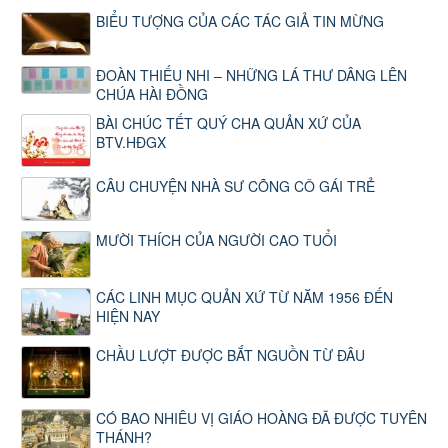
BIỂU TƯỢNG CỦA CÁC TÁC GIẢ TIN MỪNG
ĐOÀN THIẾU NHI – NHỮNG LÁ THƯ DÂNG LÊN
CHÚA HÀI ĐỒNG
BÀI CHÚC TẾT QUÝ CHA QUẢN XỨ CỦA
BTV.HĐGX
CÂU CHUYỆN NHÀ SƯ CÕNG CÔ GÁI TRẺ
MƯỜI THÍCH CỦA NGƯỜI CAO TUỔI
CÁC LINH MỤC QUẢN XỨ TỪ NĂM 1956 ĐẾN
HIỆN NAY
CHẦU LƯỢT ĐƯỢC BẮT NGUỒN TỪ ĐÂU
CÓ BAO NHIÊU VỊ GIÁO HOÀNG ĐÃ ĐƯỢC TUYÊN
THÁNH?