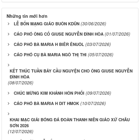
Những tin mới hơn
(30/06/2026)
LỄ BỔN MẠNG GIÁO BUÔN KDŨN
(01/07/2026)
CÁO PHÓ ÔNG CỐ GIUSE NGUYỄN ĐÌNH HÒA
(03/07/2026)
CÁO PHÓ BÀ MARIA H BIÊR ÊNUÔL
(05/07/2026)
CÁO PHÓ CỤ BÀ MARIA NGÔ THỊ THI
KẾT THÚC TUẦN BẢY CẦU NGUYỆN CHO ÔNG GIUSE NGUYỄN
ĐÌNH HÒA
(08/07/2026)
(09/07/2026)
CHÚC MỪNG KIM KHÁNH HÔN PHỐI
(10/07/2026)
CÁO PHÓ BÀ MARIA H DIT HMOK
KHAI MẠC GIẢI BÓNG ĐÁ ĐOÀN THANH NIÊN GIÁO XỨ CHÂU
SƠN 2026
(12/07/2026)