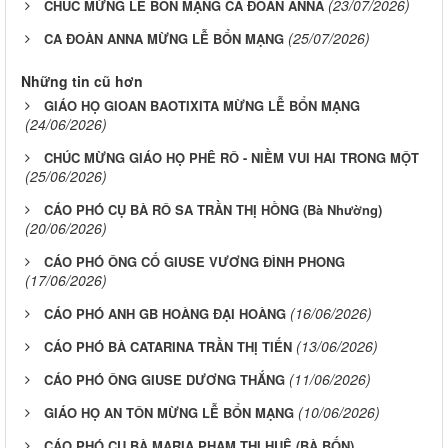
(23/07/2026)
CHÚC MỪNG LỄ BỔN MẠNG CA ĐOÀN ANNA
(25/07/2026)
CA ĐOÀN ANNA MỪNG LỄ BỔN MẠNG
Những tin cũ hơn
GIÁO HỌ GIOAN BAOTIXITA MỪNG LỄ BỔN MẠNG
(24/06/2026)
CHÚC MỪNG GIÁO HỌ PHÊ RÔ - NIỀM VUI HAI TRONG MỘT
(25/06/2026)
CÁO PHÓ CỤ BÀ RÔ SA TRẦN THỊ HỒNG (Bà Nhường)
(20/06/2026)
CÁO PHÓ ÔNG CỐ GIUSE VƯƠNG ĐÌNH PHONG
(17/06/2026)
(16/06/2026)
CÁO PHÓ ANH GB HOÀNG ĐẠI HOÀNG
(13/06/2026)
CÁO PHÓ BÀ CATARINA TRẦN THỊ TIẾN
(11/06/2026)
CÁO PHÓ ÔNG GIUSE DƯƠNG THẮNG
(10/06/2026)
GIÁO HỌ AN TÔN MỪNG LỄ BỔN MẠNG
CÁO PHÓ CỤ BÀ MARIA PHẠM THỊ HUỆ (BÀ BỐN)