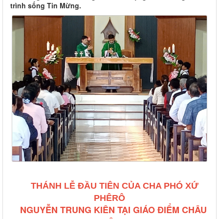
trình sống Tin Mừng.
THÁNH LỄ ĐẦU TIÊN CỦA CHA PHÓ XỨ
PHÊRÔ
NGUYỄN
TRUNG KIÊN
TẠI GIÁO ĐIỂM CHÂU